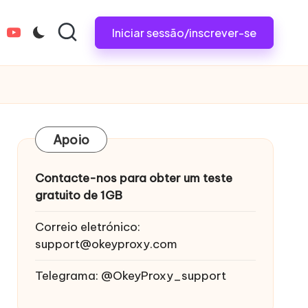
Iniciar sessão/inscrever-se
tagram.com
youtube.com
Apoio
Contacte-nos para obter um teste
gratuito de 1GB
Correio eletrónico:
support@okeyproxy.com
Telegrama: @OkeyProxy_support