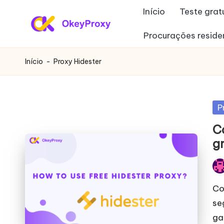
Início
Teste grat
Saltar
Procurações reside
P
para
OkeyProxy,
o
poderosos
r
Início
-
Proxy Hidester
conteúdo
proxies
o
residenciais
HTTP(S)/SOCKS5,
xi
Pu
P
sobre
e
e
C
a
g
avaliação
s
gratuita
r
Pub
de
por
Co
proxies
e
se
Web,
si
ga
tutoriais