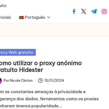
uito
facebook.com
twitter.com
t.me
ins
nciais
Português
blicado
roxy Web gratuito
m
omo utilizar o proxy anónimo
ratuito Hidester
Por
Nicole Clinton
15/01/2024
licado
m as constantes ameaças à privacidade e
gurança dos dados, ferramentas como os proxies
nharam imensa popularidade....