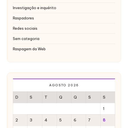
x
Investigação e inquérito
y
Raspadores
Redes sociais
Sem categoria
Raspagem da Web
AGOSTO 2026
D
S
T
Q
Q
S
S
1
2
3
4
5
6
7
8