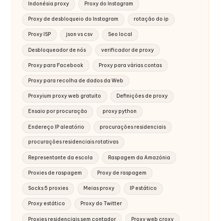
Indonésia proxy
Proxy do Instagram
Proxy de desbloqueio do Instagram
rotação do ip
Proxy ISP
json vs csv
Seo local
Desbloqueador de nós
verificador de proxy
Proxy para Facebook
Proxy para várias contas
Proxy para recolha de dados da Web
Proxyium proxy web gratuito
Definições de proxy
Ensaio por procuração
proxy python
Endereço IP aleatório
procurações residenciais
procurações residenciais rotativas
Representante da escola
Raspagem da Amazónia
Proxies de raspagem
Proxy de raspagem
Socks 5 proxies
Meias proxy
IP estático
Proxy estático
Proxy do Twitter
Proxies residenciais sem contador
Proxy web croxy