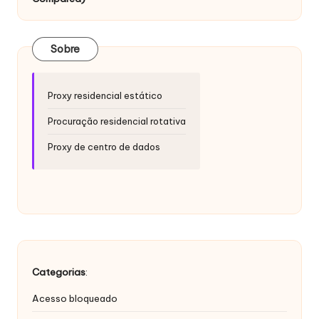
si
d
a
Sobre
d
e
Proxy residencial estático
s
Procuração residencial rotativa
[
Proxy de centro de dados
T
e
s
t
e
Categorias
:
g
Acesso bloqueado