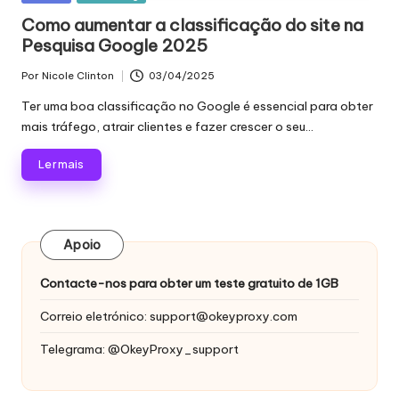
proxy,
n
em
Como aumentar a classificação do site na
recolha
Pesquisa Google 2025
c
de
dados
i
Por
Nicole Clinton
03/04/2025
Publicado
Web
por
a
Ter uma boa classificação no Google é essencial para obter
e
mais tráfego, atrair clientes e fazer crescer o seu...
muito
is
mais.
Ler mais
p
a
r
Apoio
a
Contacte-nos para obter um teste gratuito de 1GB
t
Correio eletrónico:
support@okeyproxy.com
o
Telegrama: @OkeyProxy_support
d
a