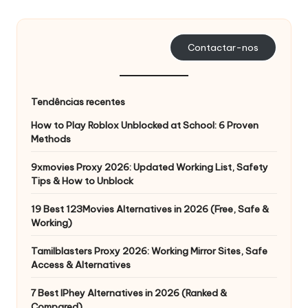
s
a
Contactar-nos
s
s
Tendências recentes
u
How to Play Roblox Unblocked at School: 6 Proven
a
Methods
s
9xmovies Proxy 2026: Updated Working List, Safety
Tips & How to Unblock
n
e
19 Best 123Movies Alternatives in 2026 (Free, Safe &
Working)
c
Tamilblasters Proxy 2026: Working Mirror Sites, Safe
e
Access & Alternatives
s
7 Best IPhey Alternatives in 2026 (Ranked &
Compared)