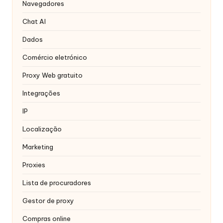
r
Navegadores
á
Chat AI
ti
Dados
s
Comércio eletrónico
]
Proxy Web gratuito
-
Integrações
O
IP
k
Localização
e
Marketing
y
Proxies
P
Lista de procuradores
r
Gestor de proxy
o
Compras online