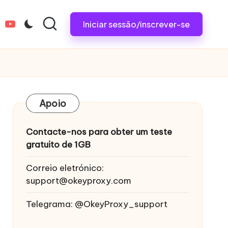
Iniciar sessão/inscrever-se
tagram.com
youtube.com
Apoio
Contacte-nos para obter um teste
gratuito de 1GB
Correio eletrónico:
support@okeyproxy.com
Telegrama: @OkeyProxy_support