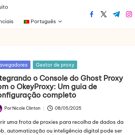
uito
facebook.com
twitter.com
t.me
ins
nciais
Português
blicado
avegadores
Gestor de proxy
m
ntegrando o Console do Ghost Proxy
om o OkeyProxy: Um guia de
onfiguração completo
Por
Nicole Clinton
08/05/2025
licado
rir uma frota de proxies para recolha de dados da
b, automatização ou inteligência digital pode ser