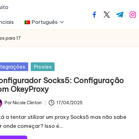
uito
facebook.com
twitter.com
t.me
ins
nciais
Português
os para 17
blicado
ntegrações
Proxies
m
onfigurador Socks5: Configuração
om OkeyProxy
Por
Nicole Clinton
17/04/2025
licado
tá a tentar utilizar um proxy Socks5 mas não sabe
r onde começar? Isso é...