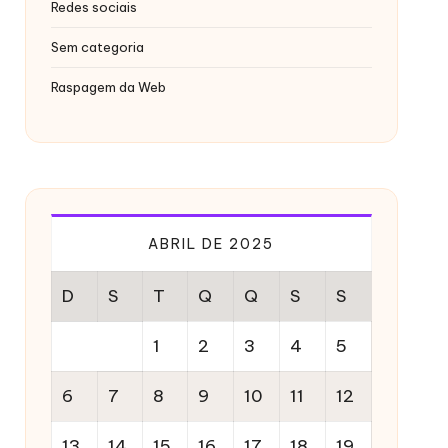
Redes sociais
Sem categoria
Raspagem da Web
ABRIL DE 2025
D
S
T
Q
Q
S
S
1
2
3
4
5
6
7
8
9
10
11
12
13
14
15
16
17
18
19