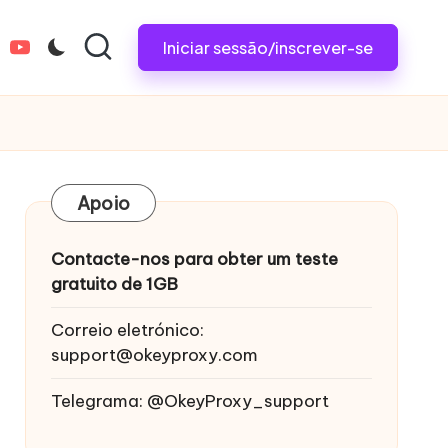
Iniciar sessão/inscrever-se
tagram.com
youtube.com
Apoio
Contacte-nos para obter um teste
gratuito de 1GB
Correio eletrónico:
support@okeyproxy.com
Telegrama: @OkeyProxy_support