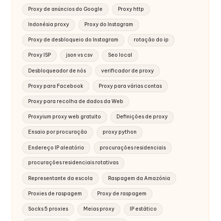
Proxy de anúncios do Google
Proxy http
Indonésia proxy
Proxy do Instagram
Proxy de desbloqueio do Instagram
rotação do ip
Proxy ISP
json vs csv
Seo local
Desbloqueador de nós
verificador de proxy
Proxy para Facebook
Proxy para várias contas
Proxy para recolha de dados da Web
Proxyium proxy web gratuito
Definições de proxy
Ensaio por procuração
proxy python
Endereço IP aleatório
procurações residenciais
procurações residenciais rotativas
Representante da escola
Raspagem da Amazónia
Proxies de raspagem
Proxy de raspagem
Socks 5 proxies
Meias proxy
IP estático