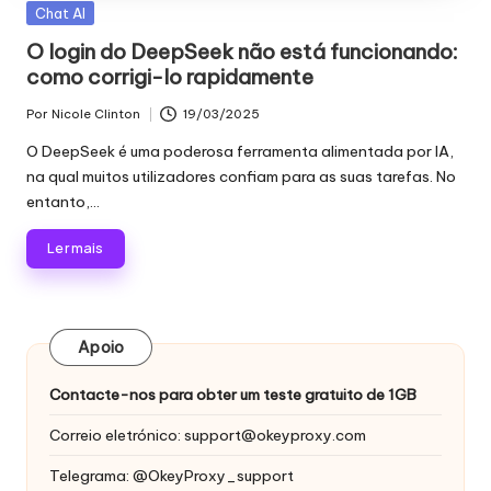
proxy,
Publicado
Chat AI
n
recolha
em
O login do DeepSeek não está funcionando:
c
de
como corrigi-lo rapidamente
dados
i
Web
Por
Nicole Clinton
19/03/2025
Publicado
a
e
por
O DeepSeek é uma poderosa ferramenta alimentada por IA,
muito
is
na qual muitos utilizadores confiam para as suas tarefas. No
mais.
entanto,...
p
a
Ler mais
r
a
Apoio
t
Contacte-nos para obter um teste gratuito de 1GB
o
Correio eletrónico:
support@okeyproxy.com
d
a
Telegrama: @OkeyProxy_support