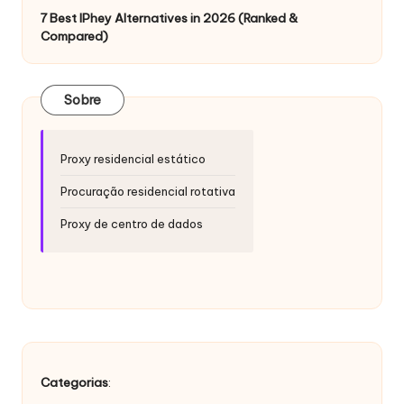
si
7 Best IPhey Alternatives in 2026 (Ranked &
d
Compared)
a
d
Sobre
e
s
Proxy residencial estático
[
Procuração residencial rotativa
T
Proxy de centro de dados
e
s
t
e
g
Categorias
: