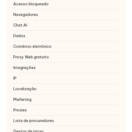
r
Acesso bloqueado
á
Navegadores
ti
Chat AI
s
Dados
]
Comércio eletrónico
-
Proxy Web gratuito
O
Integrações
k
IP
e
Localização
y
Marketing
P
Proxies
r
Lista de procuradores
o
Gestor de proxy