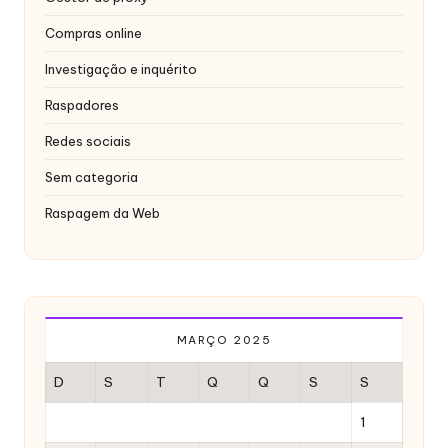
x
Compras online
y
Investigação e inquérito
Raspadores
Redes sociais
Sem categoria
Raspagem da Web
MARÇO 2025
D
S
T
Q
Q
S
S
1