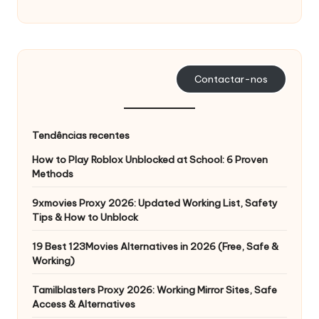
s
a
s
Contactar-nos
s
u
Tendências recentes
a
How to Play Roblox Unblocked at School: 6 Proven
s
Methods
n
9xmovies Proxy 2026: Updated Working List, Safety
e
Tips & How to Unblock
c
19 Best 123Movies Alternatives in 2026 (Free, Safe &
Working)
e
s
Tamilblasters Proxy 2026: Working Mirror Sites, Safe
Access & Alternatives