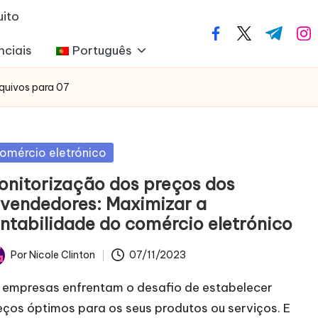
uito
facebook.com
twitter.com
t.me
ins
nciais
Português
quivos para 07
blicado
omércio eletrónico
m
onitorização dos preços dos
evendedores: Maximizar a
entabilidade do comércio eletrónico
Por
Nicole Clinton
07/11/2023
licado
 empresas enfrentam o desafio de estabelecer
eços óptimos para os seus produtos ou serviços. E