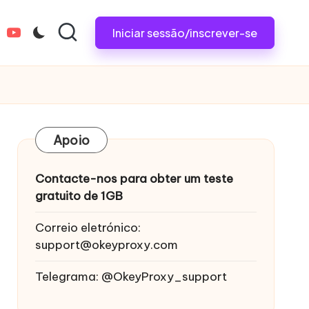
Iniciar sessão/inscrever-se
tagram.com
youtube.com
Apoio
Contacte-nos para obter um teste
gratuito de 1GB
Correio eletrónico:
support@okeyproxy.com
Telegrama: @OkeyProxy_support