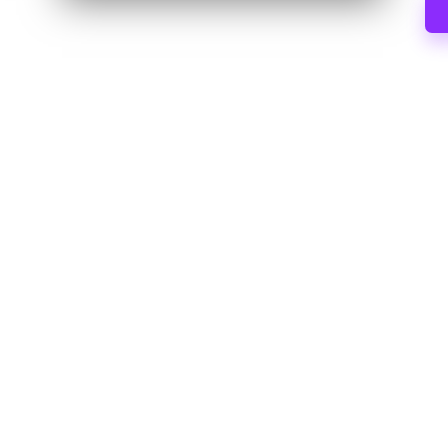
の
応
Web
す
プ
ロ
る
キ
レ
シ
の
ジ
ト
デ
ラ
イ
ン
ア
シ
ル、
プ
ャ
ロ
ル
キ