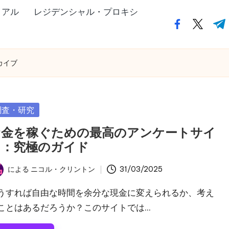
イアル
レジデンシャル・プロキシ
フ
ツ
テ
ェ
イ
ィ
イ
ッ
ー
カイブ
ス
タ
ミ
ブ
ー・
ー
ッ
ド
調査・研究
ク・
ッ
ド
ト・
お金を稼ぐための最高のアンケートサイ
ッ
コ
ト：究極のガイド
ト・
ム
による
ニコル・クリントン
31/03/2025
コ
ム
うすれば自由な時間を余分な現金に変えられるか、考え
ことはあるだろうか？このサイトでは...