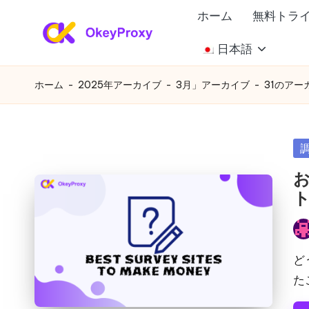
ホーム
無料トラ
コ
日本語
あ
ン
OkeyProxy、
テ
強
ら
ホーム
-
2025年アーカイブ
-
3月」アーカイブ
-
31のアー
ン
力
ゆ
ツ
な
へ
HTTP(S)/SOCKS5
る
カ
ス
住
テ
ニ
キ
宅
ゴ
ッ
プ
ー
リ
プ
ロ
ー
ズ
投
キ
稿
ど
シ、
に
者
た
無
対
料