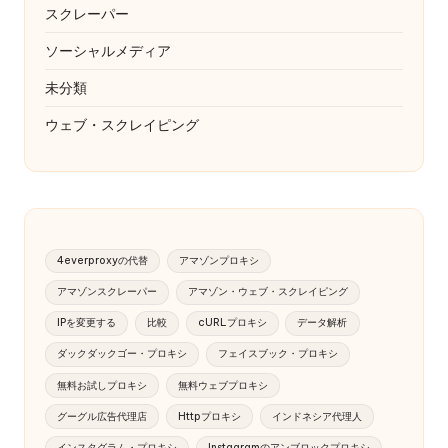
スクレーパー
ソーシャルメディア
未分類
ウェブ・スクレイピング
4everproxyの代替
アマゾンプロキシ
アマゾンスクレーパー
アマゾン・ウェブ・スクレイピング
IPを変更する
比較
cURLプロキシ
データ解析
ダックダックゴー・プロキシ
フェイスブック・プロキシ
無料お試しプロキシ
無料ウェブプロキシ
グーグル広告代理店
Httpプロキシ
インドネシア代理人
インスタグラム・プロキシ
Instagramのアンブロックプロキシ