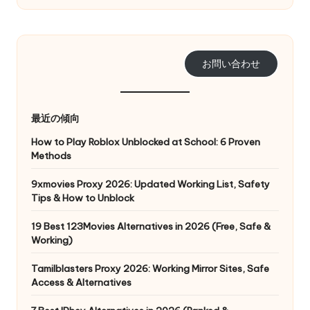
リ
無
ア
料
ル、
Web
ト
お問い合わせ
デ
ラ
ー
タ
イ
最近の傾向
の
ア
ス
How to Play Roblox Unblocked at School: 6 Proven
ク
Methods
ル
レ
]
9xmovies Proxy 2026: Updated Working List, Safety
イ
Tips & How to Unblock
ピ
-
ン
19 Best 123Movies Alternatives in 2026 (Free, Safe &
O
グ
Working)
な
k
ど
Tamilblasters Proxy 2026: Working Mirror Sites, Safe
e
に
Access & Alternatives
つ