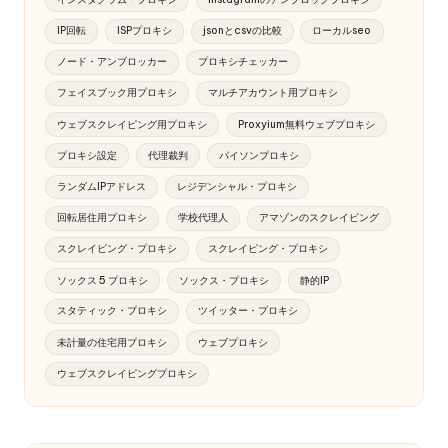
IP回転
ISPプロキシ
jsonとcsvの比較
ローカルseo
ノード・アンブロッカー
プロキシチェッカー
フェイスブック用プロキシ
マルチアカウント用プロキシ
ウェブスクレイピング用プロキシ
Proxyium無料ウェブプロキシ
プロキシ設定
代理裁判
パイソンプロキシ
ランダムIPアドレス
レジデンシャル・プロキシ
回転居住用プロキシ
学校代理人
アマゾンのスクレイピング
スクレイピング・プロキシ
スクレイピング・プロキシ
ソックス 5 プロキシ
ソックス・プロキシ
静的IP
スタティック・プロキシ
ツイッター・プロキシ
未計量の住宅用プロキシ
ウェブプロキシ
ウェブスクレイピングプロキシ