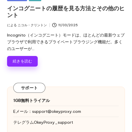
ロ
る
テ
インコグニートの履歴を見る方法とその他のヒ
キ
ゴ
ント
レ
シ
リ
の
ー
ジ
による
ニコル・クリントン
11/03/2025
投
ト
稿
デ
Incognito（インコグニート）モードは、ほとんどの最新ウェブ
ラ
者
ブラウザで利用できるプライベートブラウジング機能だ。多く
イ
ン
のユーザーが...
ア
シ
ル、
続きを読む
プ
ャ
ロ
キ
ル
シ
プ
サポート
設
定
ロ
1GB無料トライアル
の
キ
チ
Eメール：
support@okeyproxy.com
ュ
シ
テレグラムOkeyProxy_support
ー
[
ト