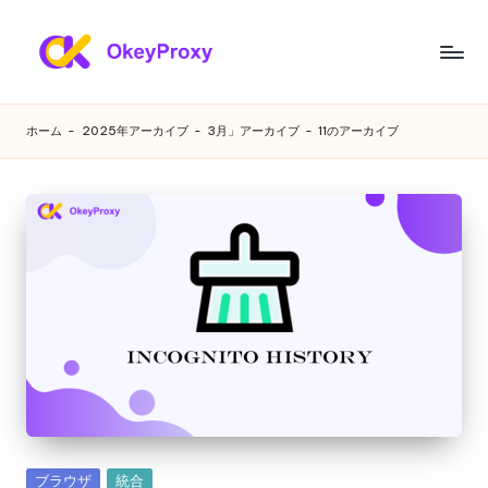
コ
ン
あ
OkeyProxy、
テ
強
ら
ン
ホーム
-
2025年アーカイブ
-
3月」アーカイブ
-
11のアーカイブ
力
ツ
ゆ
な
へ
HTTP(S)/SOCKS5
ス
る
住
キ
ニ
宅
ッ
プ
プ
ー
ロ
ズ
キ
シ、
に
無
対
料
の
応
Web
す
プ
カ
ブラウザ
統合