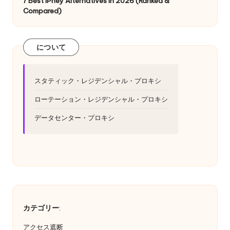
y
7 Best IPhey Alternatives in 2026 (Ranked &
い
Compared)
Pr
て。
o
について
x
y
スタティック・レジデンシャル・プロキシ
ローテーション・レジデンシャル・プロキシ
データセンター・プロキシ
カテゴリー
:
アクセス遮断