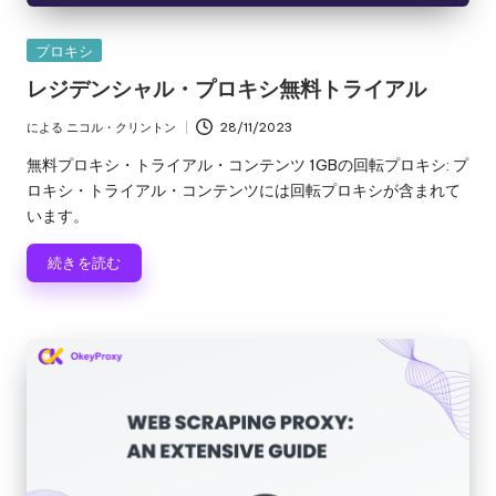
リ
無
ア
カ
プロキシ
料
ル、
テ
レジデンシャル・プロキシ無料トライアル
Web
ゴ
ト
デ
リ
による
ニコル・クリントン
28/11/2023
ラ
投
ー
ー
稿
無料プロキシ・トライアル・コンテンツ 1GBの回転プロキシ: プ
タ
イ
者
ロキシ・トライアル・コンテンツには回転プロキシが含まれて
の
います。
ア
ス
ク
ル
続きを読む
レ
]
イ
ピ
-
ン
O
グ
な
k
ど
e
に
つ