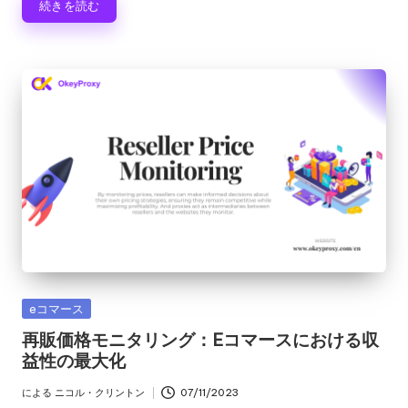
続きを読む
カ
eコマース
テ
再販価格モニタリング：Eコマースにおける収
ゴ
益性の最大化
リ
ー
による
ニコル・クリントン
07/11/2023
投