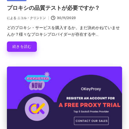
ロ
る
テ
プロキシの品質テストが必要ですか？
キ
ゴ
レ
シ
リ
による
ニコル・クリントン
30/11/2023
投
の
ー
ジ
稿
どのプロキシ・サービスを購入するか、まだ決めかねていませ
ト
者
デ
んか？様々なプロキシプロバイダーが存在する中...
ラ
イ
ン
続きを読む
ア
シ
ル、
プ
ャ
ロ
キ
ル
シ
プ
設
定
ロ
の
キ
チ
ュ
シ
ー
[
ト