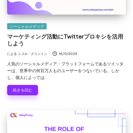
カ
ソーシャルメディア
テ
マーケティング活動にTwitterプロキシを活用
ゴ
しよう
リ
ー
による
ニコル・クリントン
16/11/2023
投
稿
人気のソーシャルメディア・プラットフォームであるツイッタ
者
ーは、世界中の何百万人ものユーザーをつないでいる。しか
し、個人によっては...
続きを読む