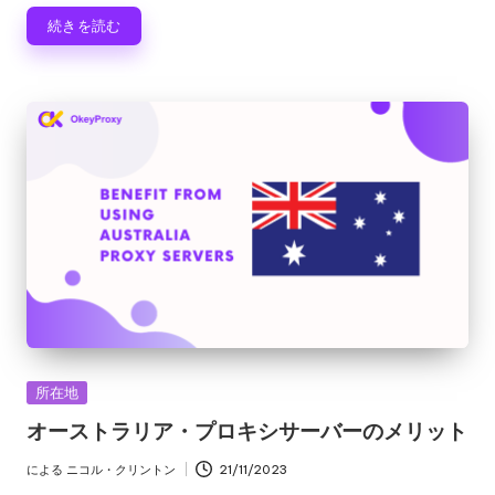
続きを読む
カ
所在地
テ
オーストラリア・プロキシサーバーのメリット
ゴ
リ
による
ニコル・クリントン
21/11/2023
投
ー