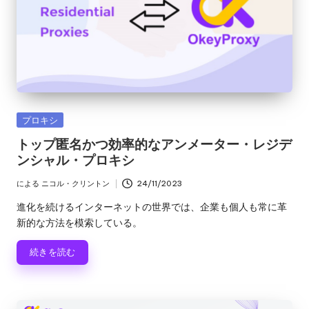
カ
プロキシ
テ
トップ匿名かつ効率的なアンメーター・レジデ
ゴ
ンシャル・プロキシ
リ
ー
による
ニコル・クリントン
24/11/2023
投
稿
進化を続けるインターネットの世界では、企業も個人も常に革
者
新的な方法を模索している。
続きを読む