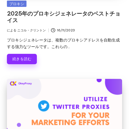
カ
プロキシ
テ
2025年のプロキシジェネレータのベストチョ
ゴ
イス
リ
ー
による
ニコル・クリントン
16/11/2023
投
稿
プロキシジェネレータは、複数のプロキシアドレスを自動生成
者
する強力なツールです。これらの...
続きを読む