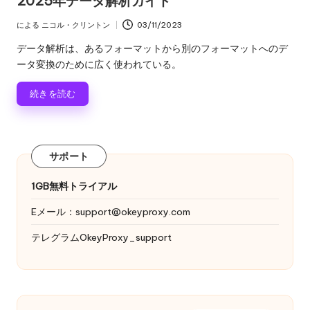
2025年データ解析ガイド
ゴ
リ
による
ニコル・クリントン
03/11/2023
投
ー
稿
データ解析は、あるフォーマットから別のフォーマットへのデ
者
ータ変換のために広く使われている。
続きを読む
サポート
1GB無料トライアル
Eメール：
support@okeyproxy.com
テレグラムOkeyProxy_support