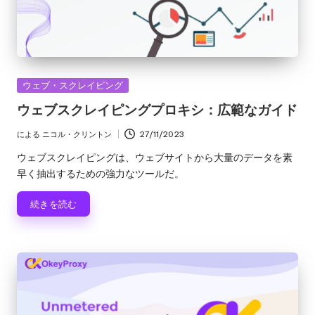
y
い
Pr
て。
o
x
カ
ウェブ・スクレイピング
y
テ
ウェブスクレイピングプロキシ：広範なガイド
ゴ
リ
による
ニコル・クリントン
27/11/2023
投
ー
稿
ウェブスクレイピングは、ウェブサイトから大量のデータを素
者
早く抽出するための強力なツールだ。
続きを読む