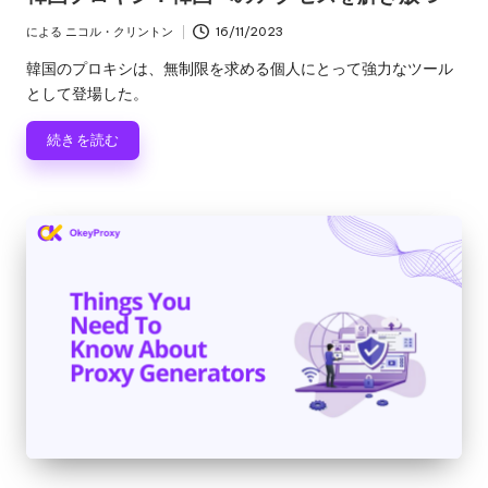
ゴ
リ
による
ニコル・クリントン
16/11/2023
投
ー
稿
韓国のプロキシは、無制限を求める個人にとって強力なツール
者
として登場した。
続きを読む