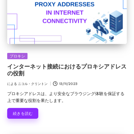
カ
プロキシ
テ
インターネット接続におけるプロキシアドレス
ゴ
の役割
リ
ー
による
ニコル・クリントン
13/11/2023
投
稿
プロキシアドレスは、より安全なブラウジング体験を保証する
者
上で重要な役割を果たします。
続きを読む