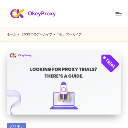
コ
ン
あ
OkeyProxy、
テ
強
ら
ン
ホーム
-
2023年のアーカイブ
-
11月」アーカイブ
力
ツ
ゆ
な
へ
HTTP(S)/SOCKS5
ス
る
住
キ
ニ
宅
ッ
プ
プ
ー
ロ
ズ
キ
シ、
に
無
対
料
の
応
Web
す
プ
カ
プロキシ