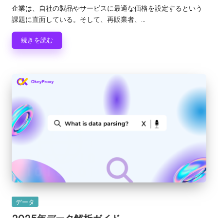
稿
企業は、自社の製品やサービスに最適な価格を設定するという
者
課題に直面している。そして、再販業者、...
続きを読む
カ
データ
テ