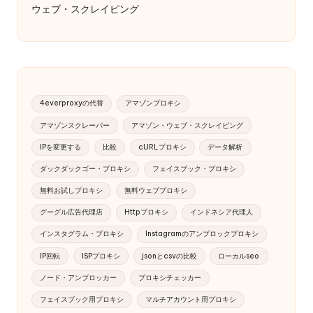
ウェブ・スクレイピング
4everproxyの代替
アマゾンプロキシ
アマゾンスクレーパー
アマゾン・ウェブ・スクレイピング
IPを変更する
比較
cURLプロキシ
データ解析
ダックダックゴー・プロキシ
フェイスブック・プロキシ
無料お試しプロキシ
無料ウェブプロキシ
グーグル広告代理店
Httpプロキシ
インドネシア代理人
インスタグラム・プロキシ
Instagramのアンブロックプロキシ
IP回転
ISPプロキシ
jsonとcsvの比較
ローカルseo
ノード・アンブロッカー
プロキシチェッカー
フェイスブック用プロキシ
マルチアカウント用プロキシ