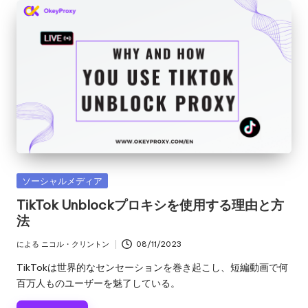
カ
ソーシャルメディア
テ
TikTok Unblockプロキシを使用する理由と方
ゴ
法
リ
ー
による
ニコル・クリントン
08/11/2023
投
稿
TikTokは世界的なセンセーションを巻き起こし、短編動画で何
者
百万人ものユーザーを魅了している。