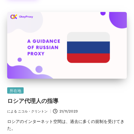
カ
所在地
テ
ロシア代理人の指導
ゴ
リ
による
ニコル・クリントン
21/11/2023
投
ー
稿
ロシアのインターネット空間は、過去に多くの規制を受けてき
者
た。