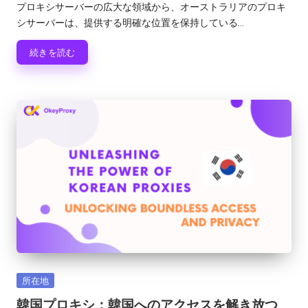
稿
プロキシサーバーの広大な領域から、オーストラリアのプロキ
者
シサーバーは、提供する明確な位置を保持している...
続きを読む
カ
所在地
テ
韓国プロキシ：韓国へのアクセスを解き放つ