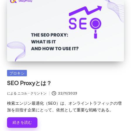
カ
プロキシ
テ
SEO Proxyとは？
ゴ
リ
による
ニコル・クリントン
22/11/2023
投
ー
稿
検索エンジン最適化（SEO）は、オンライントラフィックの増
者
加を目指す企業にとって、依然として重要な戦略である。
続きを読む