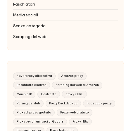
Raschiatori
Media sociali
Senza categoria
Scraping del web
4everproxy alternativa
Amazon proxy
Raschietto Amazon
Scraping del web di Amazon
Cambia IP
Confronto
proxy cURL
Parsing dei dati
Proxy Duckduckgo
Facebook proxy
Proxy di prova gratuito
Proxy web gratuito
Proxy per gli annunci di Google
Proxy Http
Indonesia proxy
Proxy Instagram