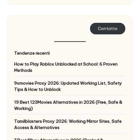
n
z
a
Contatto
[
P
Tendenze recenti
r
How to Play Roblox Unblocked at School: 6 Proven
Methods
o
v
9xmovies Proxy 2026: Updated Working List, Safety
Tips & How to Unblock
a
19 Best 123Movies Alternatives in 2026 (Free, Safe &
g
Working)
r
Tamilblasters Proxy 2026: Working Mirror Sites, Safe
a
Access & Alternatives