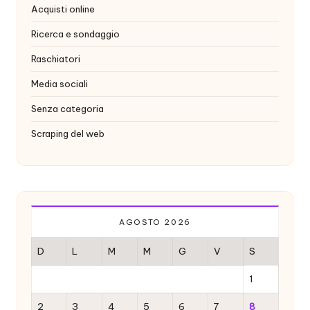
Acquisti online
Ricerca e sondaggio
Raschiatori
Media sociali
Senza categoria
Scraping del web
AGOSTO 2026
D
L
M
M
G
V
S
1
2
3
4
5
6
7
8