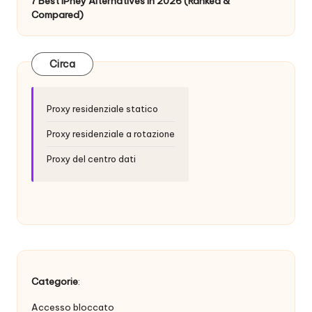
t
7 Best IPhey Alternatives in 2026 (Ranked &
Compared)
ui
t
Circa
a
]
Proxy residenziale statico
-
Proxy residenziale a rotazione
O
Proxy del centro dati
k
e
y
P
r
Categorie
:
o
Accesso bloccato