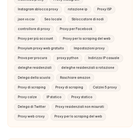
Instagram sblocca proxy
rotazione ip
Proxy ISP
json vs csv
Seo locale
Sbloccatore di nodi
controllore di proxy
Proxy per Facebook
Proxy per più account
Proxy per lo scraping del web
Proxyium proxy web gratuito
Impostazioni proxy
Prova per procura
proxy python
Indirizzo IP casuale
deleghe residenziali
deleghe residenziali a rotazione
Delega della scuola
Raschiare amazon
Proxy di scraping
Proxy di scraping
Calzini 5 proxy
Proxy calze
IP statico
Proxy statico
Delega di Twitter
Proxy residenziali non misurati
Proxy web croxy
Proxy per lo scraping del web