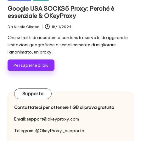
scraping
zi
in
Google USA SOCKS5 Proxy: Perché è
di
essenziale & OKeyProxy
a
dati
web
li
Da
Nicole Clinton
18/11/2024
Postato
e
da
p
Che si tratti di accedere a contenuti riservati, di aggirare le
altro
limitazioni geografiche o semplicemente di migliorare
ancora.
e
l'anonimato, un proxy...
r
Per saperne di più
o
g
ni
Supporto
e
Contattateci per ottenere 1 GB di prova gratuita
si
Email:
support@okeyproxy.com
g
Telegram: @OkeyProxy_supporto
e