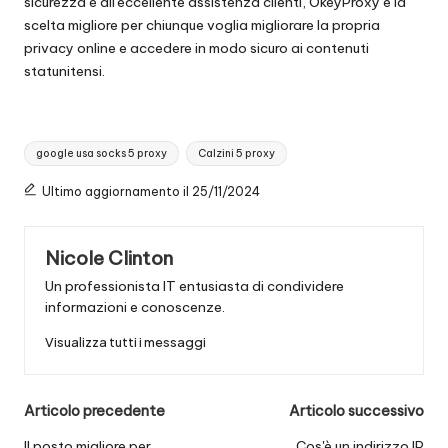
sicurezza e all'eccellente assistenza clienti, OkeyProxy è la
scelta migliore per chiunque voglia migliorare la propria
privacy online e accedere in modo sicuro ai contenuti
statunitensi.
Tag:
google usa socks 5 proxy
Calzini 5 proxy
Ultimo aggiornamento il 25/11/2024
Nicole Clinton
Un professionista IT entusiasta di condividere
informazioni e conoscenze.
Visualizza tutti i messaggi
Navigazione
Articolo precedente
Articolo successivo
Il posto migliore per
Cos'è un indirizzo IP