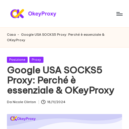
Vai
al
P
OkeyProxy,
contenuto
potenti
r
Casa
-
Google USA SOCKS5 Proxy: Perché è essenziale &
proxy
OKeyProxy
o
residenziali
HTTP(S)/SOCKS5,
x
su
Pubblicato
Posizione
Proxy
y
prove
in
Google USA SOCKS5
gratuite
r
Proxy: Perché è
di
e
proxy
essenziale & OKeyProxy
web,
si
tutorial
d
Da
Nicole Clinton
18/11/2024
sulle
Postato
impostazioni
da
e
dei
n
proxy,