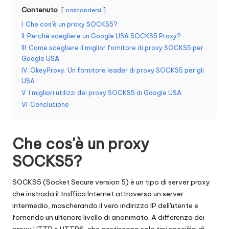
Contenuto
n
nascondersi
I
Che cos'è un proxy SOCKS5?
z
II
Perché scegliere un Google USA SOCKS5 Proxy?
a
III
Come scegliere il miglior fornitore di proxy SOCKS5 per
Google USA
[
IV
OkeyProxy: Un fornitore leader di proxy SOCKS5 per gli
USA
P
V
I migliori utilizzi dei proxy SOCKS5 di Google USA
r
VI
Conclusione
o
v
Che cos'è un proxy
a
SOCKS5?
g
SOCKS5 (Socket Secure version 5) è un tipo di server proxy
r
che instrada il traffico Internet attraverso un server
intermedio, mascherando il vero indirizzo IP dell'utente e
a
fornendo un ulteriore livello di anonimato. A differenza dei
proxy HTTP e HTTPS, che gestiscono solo tipi specifici di