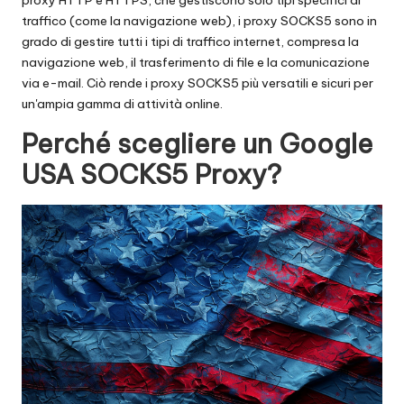
t
traffico (come la navigazione web), i proxy SOCKS5 sono in
ui
grado di gestire tutti i tipi di traffico internet, compresa la
t
navigazione web, il trasferimento di file e la comunicazione
via e-mail. Ciò rende i proxy SOCKS5 più versatili e sicuri per
a
un'ampia gamma di attività online.
]
Perché scegliere un Google
-
USA SOCKS5 Proxy?
O
k
e
y
P
r
o