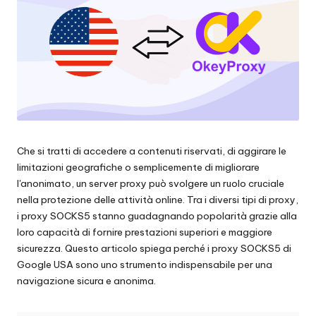
scraping
zi
di
a
dati
web
li
e
p
altro
ancora.
e
r
Che si tratti di accedere a contenuti riservati, di aggirare le
o
limitazioni geografiche o semplicemente di migliorare
g
l'anonimato, un server proxy può svolgere un ruolo cruciale
nella protezione delle attività online. Tra i diversi tipi di proxy,
ni
i proxy SOCKS5 stanno guadagnando popolarità grazie alla
e
loro capacità di fornire prestazioni superiori e maggiore
sicurezza. Questo articolo spiega perché i proxy SOCKS5 di
si
Google USA sono uno strumento indispensabile per una
navigazione sicura e anonima.
g
e