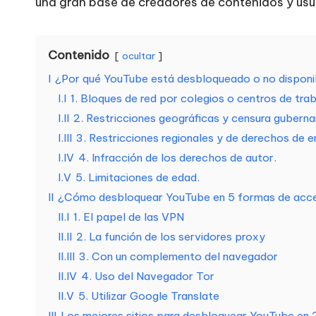
una gran base de creadores de contenidos y usua
r
a
Contenido
ocultar
t
I
¿Por qué YouTube está desbloqueado o no disponi
I.I
1. Bloques de red por colegios o centros de trab
o
I.II
2. Restricciones geográficas y censura gubern
d
I.III
3. Restricciones regionales y de derechos de e
I.IV
4. Infracción de los derechos de autor.
a
I.V
5. Limitaciones de edad.
s
II
¿Cómo desbloquear YouTube en 5 formas de acc
II.I
1. El papel de las VPN
s
II.II
2. La función de los servidores proxy
II.III
3. Con un complemento del navegador
u
II.IV
4. Uso del Navegador Tor
s
II.V
5. Utilizar Google Translate
III
Los mejores sitios para desbloquear YouTube en