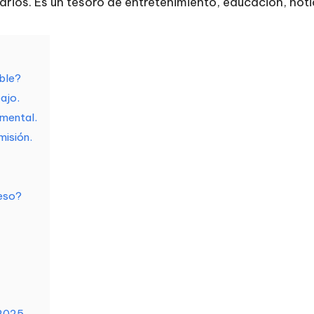
rios. Es un tesoro de entretenimiento, educación, not
ble?
ajo.
amental.
misión.
eso?
 2025