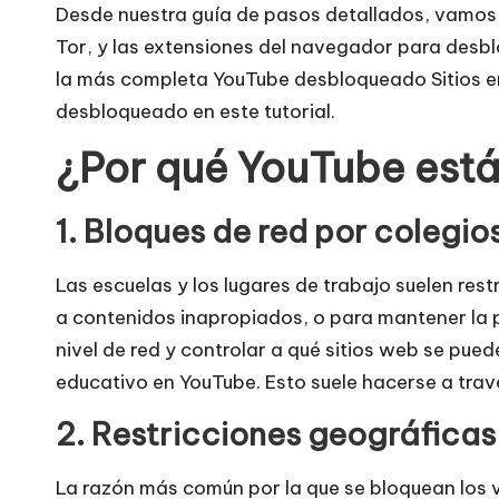
[
Desde nuestra guía de pasos detallados, vamos
Tor, y las extensiones del navegador para desb
P
la más completa YouTube desbloqueado Sitios 
r
desbloqueado en este tutorial.
u
¿Por qué YouTube está
e
1. Bloques de red por colegio
b
Las escuelas y los lugares de trabajo suelen rest
a
a contenidos inapropiados, o para mantener la p
g
nivel de red y controlar a qué sitios web se pu
educativo en YouTube. Esto suele hacerse a trav
r
2. Restricciones geográfica
a
La razón más común por la que se bloquean los 