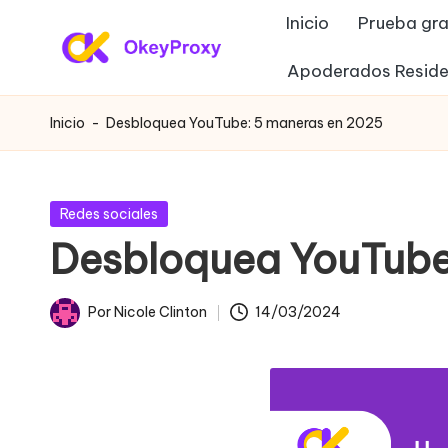
Inicio
Prueba gra
Saltar
Apoderados Reside
P
al
OkeyProxy,
contenido
potentes
r
Inicio
-
Desbloquea YouTube: 5 maneras en 2025
proxies
o
residenciales
HTTP(S)/SOCKS5,
xi
Publicada
Redes sociales
sobre
en
Desbloquea YouTube
e
proxies
web
s
Por
Nicole Clinton
14/03/2024
gratuitos
Publicado
r
de
por
prueba,
e
tutoriales
si
de