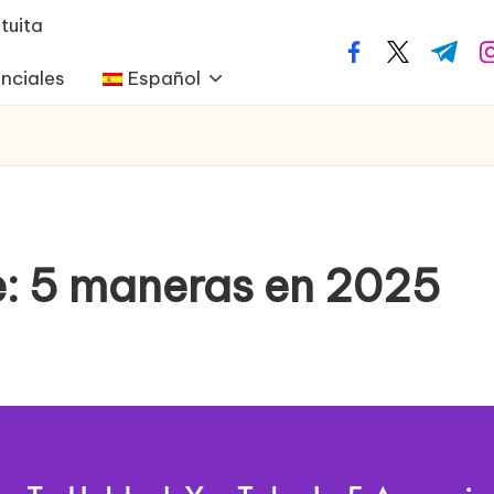
tuita
facebook.com
twitter.com
t.me
i
nciales
Español
: 5 maneras en 2025