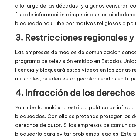
t
a lo largo de las décadas, y algunos censuran c
u
flujo de información e impedir que los ciudadan
bloqueado YouTube por motivos religiosos o polí
it
3. Restricciones regionales y
a
]
Las empresas de medios de comunicación conceden
programa de televisión emitido en Estados Unid
-
licencia y bloqueará estos vídeos en las zonas 
O
musicales, pueden estar geobloqueados en tu paí
4. Infracción de los derechos
k
e
YouTube formuló una estricta política de infracc
bloqueados. Con ello se pretende proteger los d
y
derechos de autor. Si las empresas de comunica
P
bloquearlo para evitar problemas legales. Este t