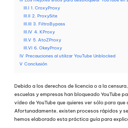
n
III.I
1. CroxyProxy
e
III.II
2. ProxySite
III.III
3. FiltroBypass
c
III.IV
4. KProxy
e
III.V
5. AtoZProxy
III.VI
6. OkeyProxy
si
IV
Precauciones al utilizar YouTube Unblocked
V
Conclusión
d
a
Debido a los derechos de licencia o a la censur
d
escuelas y empresas han bloqueado YouTube para
vídeo de YouTube que quieres ver sólo para que a
e
Afortunadamente, existen procesos rápidos y se
s
hemos elaborado esta práctica guía para explica