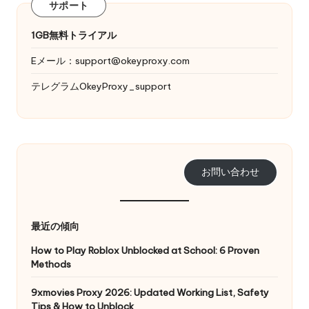
サポート
1GB無料トライアル
Eメール：
support@okeyproxy.com
テレグラムOkeyProxy_support
お問い合わせ
最近の傾向
How to Play Roblox Unblocked at School: 6 Proven
Methods
9xmovies Proxy 2026: Updated Working List, Safety
Tips & How to Unblock