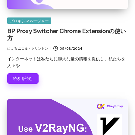
リ
無
ア
料
ル、
カ
プロキシマネージャー
Web
ト
テ
BP Proxy Switcher Chrome Extensionの使い
デ
ゴ
方
ラ
ー
リ
タ
ー
イ
による
ニコル・クリントン
09/08/2024
投
の
稿
インターネットは私たちに膨大な量の情報を提供し、私たちを
ア
ス
者
人々や...
ク
ル
レ
続きを読む
]
イ
ピ
-
ン
O
グ
な
k
ど
e
に
つ