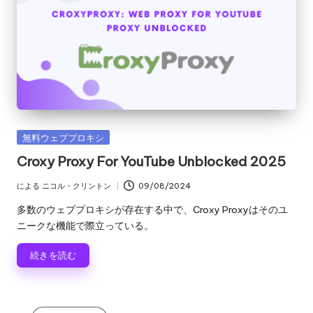
カ
無料ウェブプロキシ
テ
Croxy Proxy For YouTube Unblocked 2025
ゴ
リ
による
ニコル・クリントン
09/08/2024
投
ー
稿
多数のウェブプロキシが存在する中で、Croxy Proxyはそのユ
者
ニークな機能で際立っている。
続きを読む