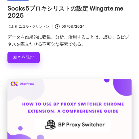
ロ
る
テ
Socks5プロキシリストの設定 Wingate.me
キ
ゴ
2025
レ
シ
リ
の
ー
ジ
による
ニコル・クリントン
09/08/2024
投
ト
稿
デ
データを効果的に収集、分析、活用することは、成功するビジ
ラ
者
ネスを際立たせる不可欠な要素である。
イ
ン
ア
続きを読む
シ
ル、
プ
ャ
ロ
キ
ル
シ
プ
設
定
ロ
の
キ
チ
ュ
シ
ー
[
ト