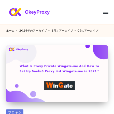
コ
ン
あ
OkeyProxy、
テ
強
ら
ン
ホーム
-
2024年のアーカイブ
-
8月」アーカイブ
-
09のアーカイブ
力
ツ
ゆ
な
へ
HTTP(S)/SOCKS5
ス
る
住
キ
ニ
宅
ッ
プ
プ
ー
ロ
ズ
キ
シ、
に
無
対
料
の
応
Web
す
プ
カ
プロキシ