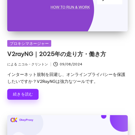
y
い
Pr
て。
o
x
y
カ
プロキシマネージャー
テ
V2rayNG｜2025年の走り方・働き方
ゴ
リ
による
ニコル・クリントン
09/08/2024
投
ー
稿
インターネット規制を回避し、オンラインプライバシーを保護
者
したいですか？V2RayNGは強力なツールです。
続きを読む