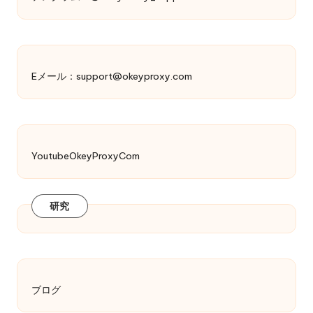
Eメール：
support@okeyproxy.com
YoutubeOkeyProxyCom
研究
ブログ