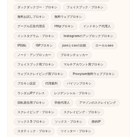
ダックダックゴー・プロキシ
フェイスブック・プロキシ
無料お試しプロキシ
無料ウェブプロキシ
グーグル広告代理店
Httpプロキシ
インドネシア代理人
インスタグラム・プロキシ
Instagramのアンブロックプロキシ
IP回転
ISPプロキシ
jsonとcsvの比較
ローカルseo
ノード・アンブロッカー
プロキシチェッカー
フェイスブック用プロキシ
マルチアカウント用プロキシ
ウェブスクレイピング用プロキシ
Proxyium無料ウェブプロキシ
プロキシ設定
代理裁判
パイソンプロキシ
ランダムIPアドレス
レジデンシャル・プロキシ
回転居住用プロキシ
学校代理人
アマゾンのスクレイピング
スクレイピング・プロキシ
スクレイピング・プロキシ
ソックス 5 プロキシ
ソックス・プロキシ
静的IP
スタティック・プロキシ
ツイッター・プロキシ