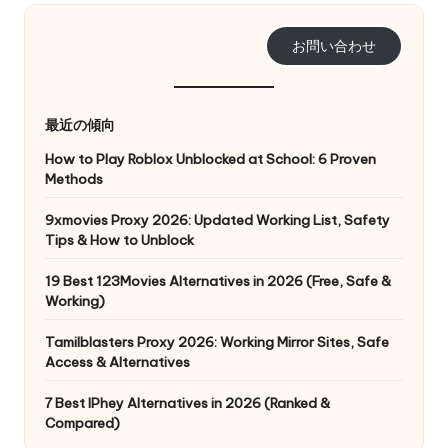
リ
無
ア
お問い合わせ
料
ル、
Web
ト
デ
最近の傾向
ラ
ー
タ
How to Play Roblox Unblocked at School: 6 Proven
イ
の
Methods
ア
ス
9xmovies Proxy 2026: Updated Working List, Safety
ク
ル
Tips & How to Unblock
レ
]
イ
19 Best 123Movies Alternatives in 2026 (Free, Safe &
ピ
-
Working)
ン
O
グ
Tamilblasters Proxy 2026: Working Mirror Sites, Safe
な
Access & Alternatives
k
ど
7 Best IPhey Alternatives in 2026 (Ranked &
e
に
Compared)
つ