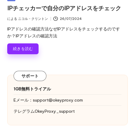
ロ
る
テ
IPチェッカーで自分のIPアドレスをチェック
キ
ゴ
レ
シ
リ
による
ニコル・クリントン
26/07/2024
投
の
ー
ジ
稿
IPアドレスの確認方法なぜIPアドレスをチェックするのです
ト
者
デ
か？IPアドレスの確認方法
ラ
イ
ン
続きを読む
ア
シ
ル、
プ
ャ
ロ
サポート
キ
ル
シ
プ
1GB無料トライアル
設
定
ロ
Eメール：
support@okeyproxy.com
の
キ
テレグラムOkeyProxy_support
チ
ュ
シ
ー
[
ト