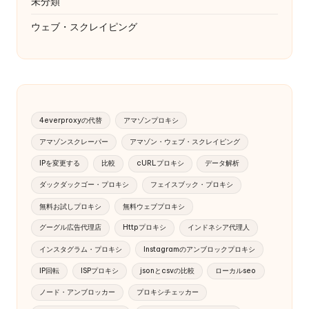
未分類
ウェブ・スクレイピング
4everproxyの代替
アマゾンプロキシ
アマゾンスクレーパー
アマゾン・ウェブ・スクレイピング
IPを変更する
比較
cURLプロキシ
データ解析
ダックダックゴー・プロキシ
フェイスブック・プロキシ
無料お試しプロキシ
無料ウェブプロキシ
グーグル広告代理店
Httpプロキシ
インドネシア代理人
インスタグラム・プロキシ
Instagramのアンブロックプロキシ
IP回転
ISPプロキシ
jsonとcsvの比較
ローカルseo
ノード・アンブロッカー
プロキシチェッカー