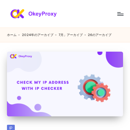
コ
ン
あ
OkeyProxy、
テ
強
ら
ン
ホーム
-
2024年のアーカイブ
-
7月」アーカイブ
-
26のアーカイブ
力
ツ
ゆ
な
へ
HTTP(S)/SOCKS5
ス
る
住
キ
ニ
宅
ッ
プ
プ
ー
ロ
ズ
キ
シ、
に
無
対
料
の
応
Web
す
プ
カ
IP