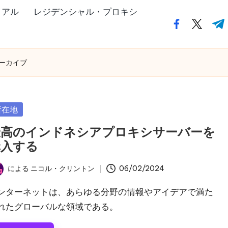
イアル
レジデンシャル・プロキシ
フ
ツ
テ
ェ
イ
ィ
イ
ッ
ー
アーカイブ
ス
タ
ミ
ブ
ー・
ー
ッ
ド
所在地
ク・
ッ
ド
ト・
最高のインドネシアプロキシサーバーを
ッ
コ
購入する
ト・
ム
による
ニコル・クリントン
06/02/2024
コ
ム
ンターネットは、あらゆる分野の情報やアイデアで満た
れたグローバルな領域である。