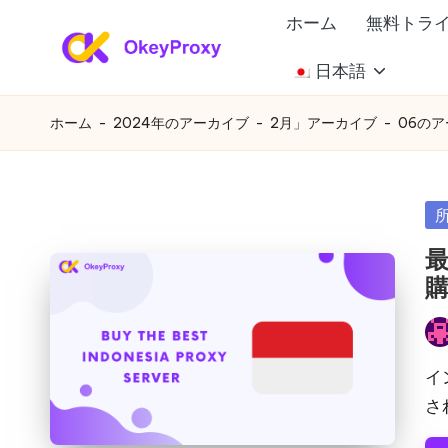
ホーム
無料トラ
コ
日本語
あ
ン
OkeyProxy、
テ
強
ら
ホーム
-
2024年のアーカイブ
-
2月」アーカイブ
-
06の
ン
力
ゆ
ツ
な
へ
HTTP(S)/SOCKS5
る
カ
ス
住
テ
ニ
キ
宅
ゴ
ッ
プ
ー
リ
プ
ロ
ー
ズ
投
キ
稿
イ
シ、
に
者
さ
無
対
料