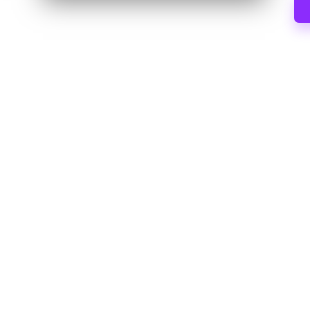
の
応
Web
す
プ
ロ
る
キ
レ
シ
の
ジ
ト
デ
ラ
イ
ン
ア
シ
ル、
プ
ャ
ロ
ル
キ