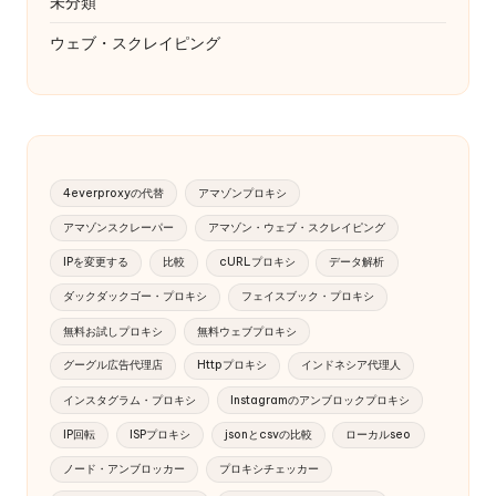
未分類
ウェブ・スクレイピング
4everproxyの代替
アマゾンプロキシ
アマゾンスクレーパー
アマゾン・ウェブ・スクレイピング
IPを変更する
比較
cURLプロキシ
データ解析
ダックダックゴー・プロキシ
フェイスブック・プロキシ
無料お試しプロキシ
無料ウェブプロキシ
グーグル広告代理店
Httpプロキシ
インドネシア代理人
インスタグラム・プロキシ
Instagramのアンブロックプロキシ
IP回転
ISPプロキシ
jsonとcsvの比較
ローカルseo
ノード・アンブロッカー
プロキシチェッカー