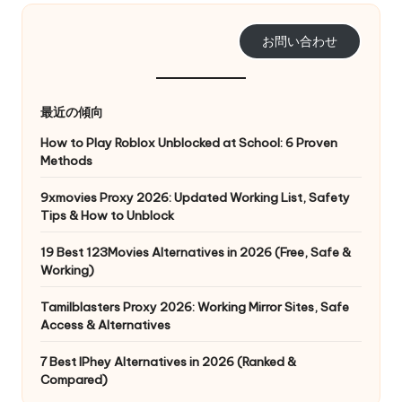
リ
無
ア
お問い合わせ
料
ル、
Web
ト
デ
最近の傾向
ラ
ー
タ
How to Play Roblox Unblocked at School: 6 Proven
イ
の
Methods
ア
ス
9xmovies Proxy 2026: Updated Working List, Safety
ク
ル
Tips & How to Unblock
レ
]
イ
19 Best 123Movies Alternatives in 2026 (Free, Safe &
ピ
-
Working)
ン
O
グ
Tamilblasters Proxy 2026: Working Mirror Sites, Safe
な
Access & Alternatives
k
ど
7 Best IPhey Alternatives in 2026 (Ranked &
e
に
Compared)
つ