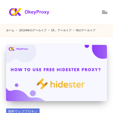
コ
ン
あ
OkeyProxy、
テ
強
ら
ン
ホーム
-
2024年のアーカイブ
-
1月」アーカイブ
-
15のアーカイブ
力
ツ
ゆ
な
へ
HTTP(S)/SOCKS5
ス
る
住
キ
ニ
宅
ッ
プ
プ
ー
ロ
ズ
キ
シ、
に
無
対
料
の
応
Web
す
プ
カ
無料ウェブプロキシ