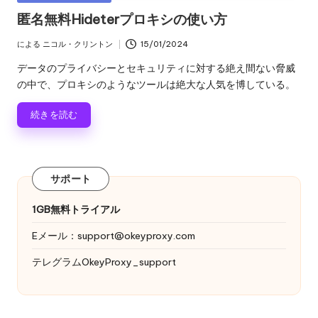
ロ
る
テ
匿名無料Hideterプロキシの使い方
キ
ゴ
レ
シ
リ
による
ニコル・クリントン
15/01/2024
投
の
ー
ジ
稿
データのプライバシーとセキュリティに対する絶え間ない脅威
ト
者
デ
の中で、プロキシのようなツールは絶大な人気を博している。
ラ
イ
ン
続きを読む
ア
シ
ル、
プ
ャ
ロ
サポート
キ
ル
シ
プ
1GB無料トライアル
設
定
ロ
Eメール：
support@okeyproxy.com
の
キ
テレグラムOkeyProxy_support
チ
ュ
シ
ー
[
ト