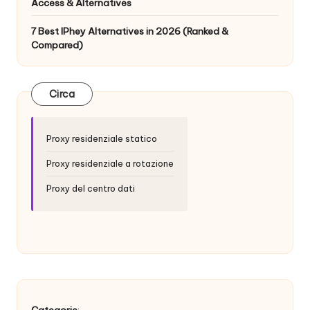
t
Access & Alternatives
ui
7 Best IPhey Alternatives in 2026 (Ranked &
t
Compared)
a
]
Circa
-
Proxy residenziale statico
O
k
Proxy residenziale a rotazione
e
Proxy del centro dati
y
P
r
o