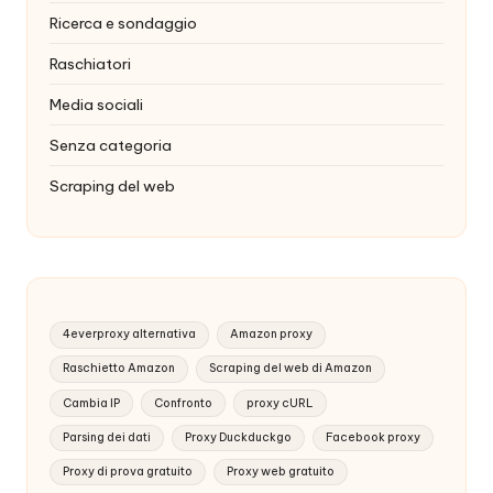
Ricerca e sondaggio
Raschiatori
Media sociali
Senza categoria
Scraping del web
4everproxy alternativa
Amazon proxy
Raschietto Amazon
Scraping del web di Amazon
Cambia IP
Confronto
proxy cURL
Parsing dei dati
Proxy Duckduckgo
Facebook proxy
Proxy di prova gratuito
Proxy web gratuito