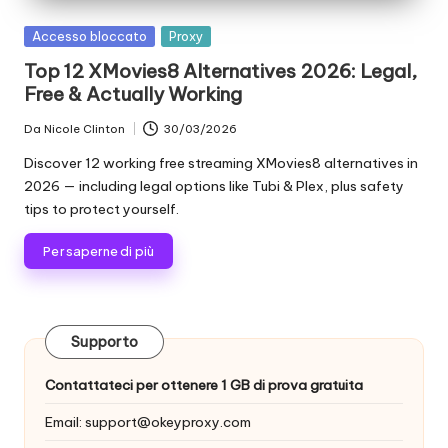
scraping
zi
di
Pubblicato
Accesso bloccato
Proxy
a
dati
in
Top 12 XMovies8 Alternatives 2026: Legal,
web
li
Free & Actually Working
e
p
altro
Da
Nicole Clinton
30/03/2026
Postato
ancora.
e
da
Discover 12 working free streaming XMovies8 alternatives in
2026 — including legal options like Tubi & Plex, plus safety
r
tips to protect yourself.
o
Per saperne di più
g
ni
e
Supporto
si
Contattateci per ottenere 1 GB di prova gratuita
g
Email:
support@okeyproxy.com
e