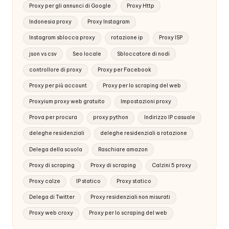
Proxy per gli annunci di Google
Proxy Http
Indonesia proxy
Proxy Instagram
Instagram sblocca proxy
rotazione ip
Proxy ISP
json vs csv
Seo locale
Sbloccatore di nodi
controllore di proxy
Proxy per Facebook
Proxy per più account
Proxy per lo scraping del web
Proxyium proxy web gratuito
Impostazioni proxy
Prova per procura
proxy python
Indirizzo IP casuale
deleghe residenziali
deleghe residenziali a rotazione
Delega della scuola
Raschiare amazon
Proxy di scraping
Proxy di scraping
Calzini 5 proxy
Proxy calze
IP statico
Proxy statico
Delega di Twitter
Proxy residenziali non misurati
Proxy web croxy
Proxy per lo scraping del web