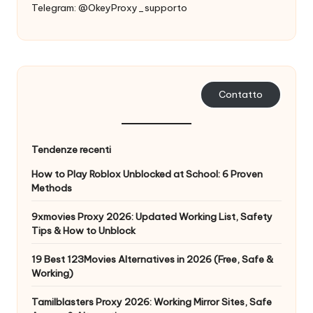
Telegram: @OkeyProxy_supporto
n
z
a
[
Contatto
P
r
Tendenze recenti
o
How to Play Roblox Unblocked at School: 6 Proven
v
Methods
a
9xmovies Proxy 2026: Updated Working List, Safety
Tips & How to Unblock
g
r
19 Best 123Movies Alternatives in 2026 (Free, Safe &
Working)
a
Tamilblasters Proxy 2026: Working Mirror Sites, Safe