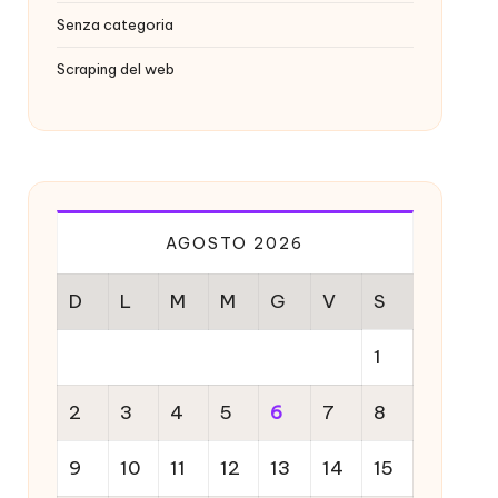
Senza categoria
Scraping del web
AGOSTO 2026
D
L
M
M
G
V
S
1
2
3
4
5
6
7
8
9
10
11
12
13
14
15