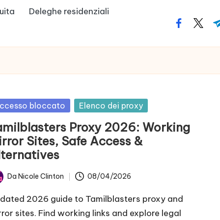
uita
Deleghe residenziali
facebook.
twitte
t
bblicato
ccesso bloccato
Elenco dei proxy
amilblasters Proxy 2026: Working
rror Sites, Safe Access &
lternatives
Da
Nicole Clinton
08/04/2026
tato
dated 2026 guide to Tamilblasters proxy and
rror sites. Find working links and explore legal