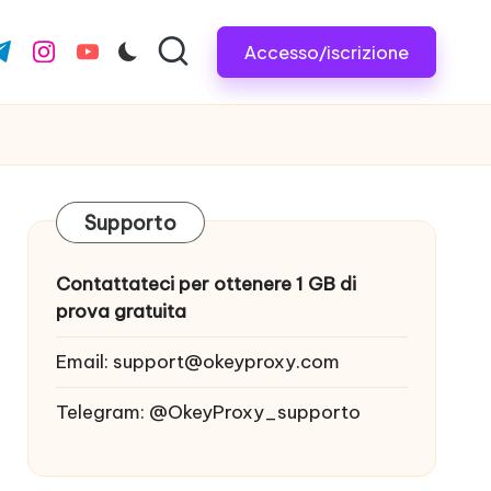
Accesso/iscrizione
com
r.com
.me
instagram.com
youtube.com
Supporto
Contattateci per ottenere 1 GB di
prova gratuita
Email:
support@okeyproxy.com
Telegram: @OkeyProxy_supporto