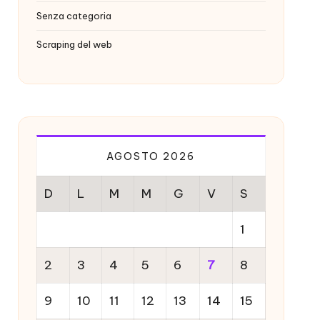
Senza categoria
Scraping del web
AGOSTO 2026
D
L
M
M
G
V
S
1
2
3
4
5
6
7
8
9
10
11
12
13
14
15