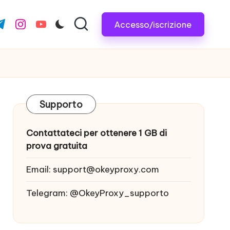
Accesso/iscrizione
com
r.com
.me
instagram.com
youtube.com
Supporto
Contattateci per ottenere 1 GB di
prova gratuita
Email:
support@okeyproxy.com
Telegram: @OkeyProxy_supporto