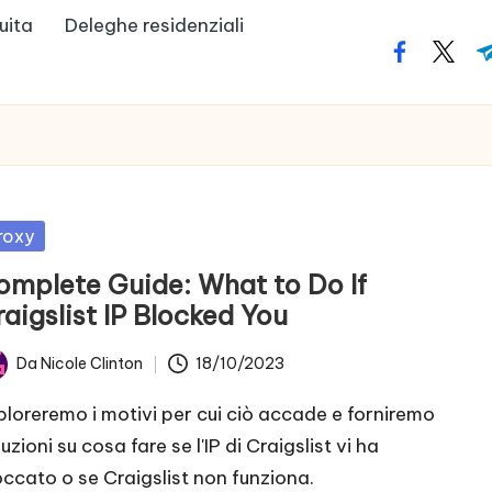
uita
Deleghe residenziali
facebook.
twitte
t
bblicato
roxy
omplete Guide: What to Do If
aigslist IP Blocked You
Da
Nicole Clinton
18/10/2023
tato
ploreremo i motivi per cui ciò accade e forniremo
uzioni su cosa fare se l'IP di Craigslist vi ha
occato o se Craigslist non funziona.