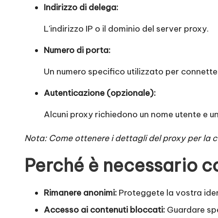
it
Indirizzo di delega:
a
L'indirizzo IP o il dominio del server proxy.
]
Numero di porta:
-
Un numero specifico utilizzato per connett
O
Autenticazione (opzionale):
k
Alcuni proxy richiedono un nome utente e u
e
Nota: Come ottenere i dettagli del proxy per la co
y
Perché è necessario co
P
Rimanere anonimi:
Proteggete la vostra iden
r
Accesso ai contenuti bloccati:
Guardare spet