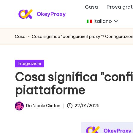
Casa
Prova grat
Vai
Italiano
P
al
OkeyProxy,
contenuto
potenti
r
Casa
-
Cosa significa "configurare il proxy"? Configurazio
proxy
o
residenziali
HTTP(S)/SOCKS5,
x
Pubblicato
Integrazioni
su
in
Cosa significa "confi
y
prove
piattaforme
gratuite
r
di
e
proxy
Da
Nicole Clinton
22/01/2025
Postato
web,
si
da
tutorial
d
sulle