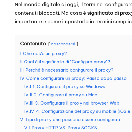
Nel mondo digitale di oggi, il termine "configura
n
contenuti bloccati
. Ma cosa è
significato di prox
i
importante e come impostarla in termini semplici
e
Contenuto
si
nascondersi
I
Che cos'è un proxy?
g
II
Qual è il significato di "Configura proxy"?
e
III
Perché è necessario configurare il proxy?
IV
Come configurare un proxy: Passo dopo passo
n
IV.I
1. Configurare il proxy su Windows
IV.II
2. Configurare il proxy su Mac
z
IV.III
3. Configurare il proxy nei browser Web
a
IV.IV
4. Configurazione del proxy su mobile (iOS e
V
Tipi di proxy che possono essere configurati
[
V.I
Proxy HTTP VS. Proxy SOCKS