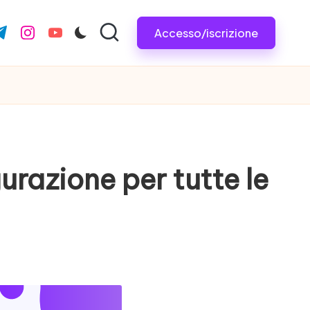
Accesso/iscrizione
com
r.com
.me
instagram.com
youtube.com
urazione per tutte le