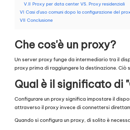
P
V.II
Proxy per data center VS. Proxy residenziali
VI
Casi d'uso comuni dopo la configurazione del pro
r
VII
Conclusione
o
v
Che cos'è un proxy?
a
Un server proxy funge da intermediario tra il dispo
g
proxy prima di raggiungere la destinazione. Ciò sig
r
Qual è il significato di
a
Configurare un proxy significa impostare il dispos
t
attraverso il proxy invece di connettersi diretta
u
Quando si configura un proxy, di solito è necessar