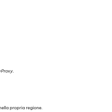
eyProxy
.
nella propria regione.