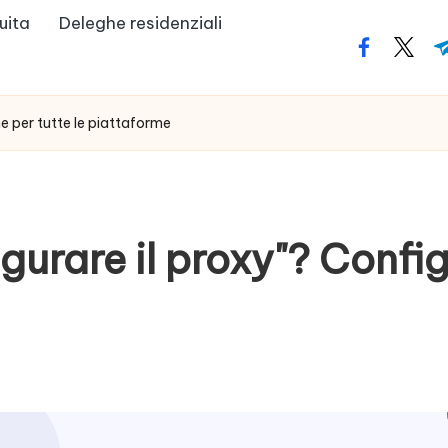
uita
Deleghe residenziali
facebook.
twitte
t
ne per tutte le piattaforme
gurare il proxy"? Config