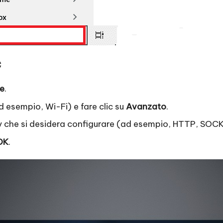
c
e
.
d esempio, Wi-Fi) e fare clic su
Avanzato
.
oxy che si desidera configurare (ad esempio, HTTP, SOC
OK
.