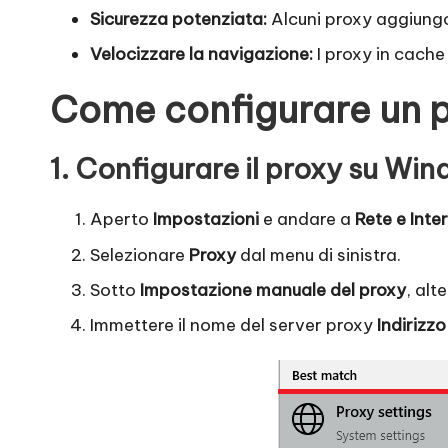
o
Sicurezza potenziata:
Alcuni proxy aggiungon
x
Velocizzare la navigazione:
I proxy in cache 
y
Come configurare un 
1. Configurare il proxy su Wi
Aperto
Impostazioni
e andare a
Rete e Inte
Selezionare
Proxy
dal menu di sinistra.
Sotto
Impostazione manuale del proxy
, alt
Immettere il nome del server proxy
Indirizzo