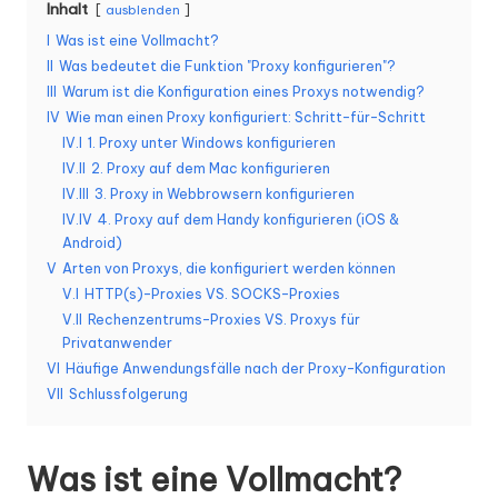
Inhalt
ausblenden
K
I
Was ist eine Vollmacht?
o
II
Was bedeutet die Funktion "Proxy konfigurieren"?
III
Warum ist die Konfiguration eines Proxys notwendig?
st
IV
Wie man einen Proxy konfiguriert: Schritt-für-Schritt
e
IV.I
1. Proxy unter Windows konfigurieren
IV.II
2. Proxy auf dem Mac konfigurieren
nl
IV.III
3. Proxy in Webbrowsern konfigurieren
o
IV.IV
4. Proxy auf dem Handy konfigurieren (iOS &
Android)
s
V
Arten von Proxys, die konfiguriert werden können
e
V.I
HTTP(s)-Proxies VS. SOCKS-Proxies
V.II
Rechenzentrums-Proxies VS. Proxys für
T
Privatanwender
VI
Häufige Anwendungsfälle nach der Proxy-Konfiguration
e
VII
Schlussfolgerung
st
v
Was ist eine Vollmacht?