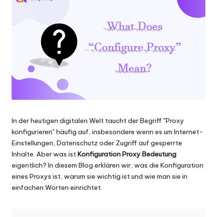
Scraping
f
und
ü
mehr.
r
je
d
e
n
In der heutigen digitalen Welt taucht der Begriff "Proxy
B
konfigurieren" häufig auf, insbesondere wenn es um Internet-
e
Einstellungen, Datenschutz oder
Zugriff auf gesperrte
Inhalte
. Aber was ist
Konfiguration Proxy Bedeutung
d
eigentlich? In diesem Blog erklären wir, was die Konfiguration
a
eines Proxys ist, warum sie wichtig ist und wie man sie in
einfachen Worten einrichtet.
rf
[