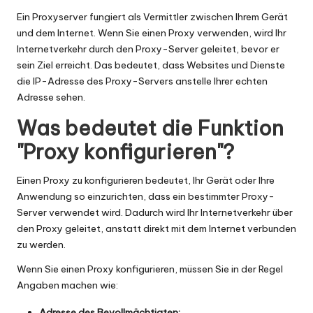
er
Ein Proxyserver fungiert als Vermittler zwischen Ihrem Gerät
si
und dem Internet. Wenn Sie einen Proxy verwenden, wird Ihr
o
Internetverkehr durch den Proxy-Server geleitet, bevor er
sein Ziel erreicht. Das bedeutet, dass Websites und Dienste
n
die IP-Adresse des Proxy-Servers anstelle Ihrer echten
]
Adresse sehen.
-
Was bedeutet die Funktion
O
"Proxy konfigurieren"?
k
Einen Proxy zu konfigurieren bedeutet, Ihr Gerät oder Ihre
e
Anwendung so einzurichten, dass ein bestimmter Proxy-
Server verwendet wird. Dadurch wird Ihr Internetverkehr über
y
den Proxy geleitet, anstatt direkt mit dem Internet verbunden
P
zu werden.
r
Wenn Sie einen Proxy konfigurieren, müssen Sie in der Regel
Angaben machen wie:
o
Adresse des Bevollmächtigten: