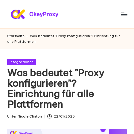
Zum
Inhalt
W
OkeyProxy,
springen
leistungsstarke
o
Startseite
-
Was bedeutet "Proxy konfigurieren"? Einrichtung für
HTTP(S)/SOCKS5-
alle Plattformen
h
Proxys,
über
n
kostenlose
Gepostet
Integrationen
-
Web-
in
Was bedeutet "Proxy
Proxys
P
konfigurieren"?
zum
r
Ausprobieren,
Einrichtung für alle
Tutorials
o
zu
Plattformen
xi
Proxy-
Einstellungen,
e
Unter
Nicole Clinton
22/01/2025
Geschrieben
Web-
von
s
Daten-