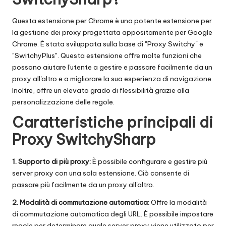
t
ui
Questa estensione per Chrome è una potente estensione per
t
la gestione dei proxy progettata appositamente per Google
Chrome. È stata sviluppata sulla base di "Proxy Switchy" e
a
"SwitchyPlus". Questa estensione offre molte funzioni che
]
possono aiutare l'utente a gestire e passare facilmente da un
proxy all'altro e a migliorare la sua esperienza di navigazione.
-
Inoltre, offre un elevato grado di flessibilità grazie alla
O
personalizzazione delle regole.
Caratteristiche principali di
k
Proxy SwitchySharp
e
y
1. Supporto di più proxy:
È possibile configurare e gestire più
P
server proxy con una sola estensione. Ciò consente di
passare più facilmente da un proxy all'altro.
r
2. Modalità di commutazione automatica:
Offre la modalità
o
di commutazione automatica degli URL. È possibile impostare
regole per determinare quale server proxy viene utilizzato per