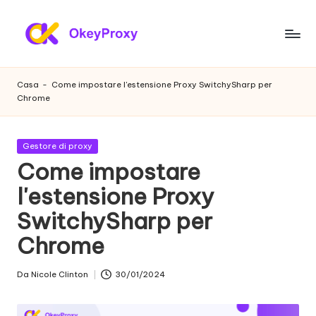
Vai
al
P
OkeyProxy,
contenuto
potenti
r
Casa
-
Come impostare l'estensione Proxy SwitchySharp per
proxy
Chrome
o
residenziali
HTTP(S)/SOCKS5,
x
su
Pubblicato
Gestore di proxy
y
prove
in
Come impostare
gratuite
r
l'estensione Proxy
di
e
proxy
SwitchySharp per
web,
si
tutorial
Chrome
d
sulle
impostazioni
e
Da
Nicole Clinton
30/01/2024
Postato
dei
da
n
proxy,