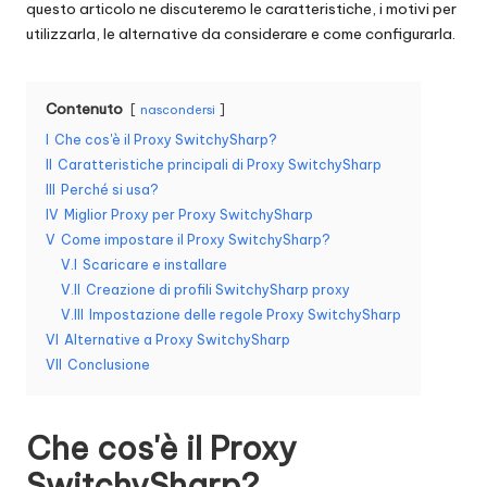
questo articolo ne discuteremo le caratteristiche, i motivi per
n
utilizzarla, le alternative da considerare e come configurarla.
z
a
Contenuto
nascondersi
[
I
Che cos'è il Proxy SwitchySharp?
II
Caratteristiche principali di Proxy SwitchySharp
P
III
Perché si usa?
r
IV
Miglior Proxy per Proxy SwitchySharp
V
Come impostare il Proxy SwitchySharp?
o
V.I
Scaricare e installare
v
V.II
Creazione di profili SwitchySharp proxy
V.III
Impostazione delle regole Proxy SwitchySharp
a
VI
Alternative a Proxy SwitchySharp
g
VII
Conclusione
r
Che cos'è il Proxy
a
SwitchySharp?