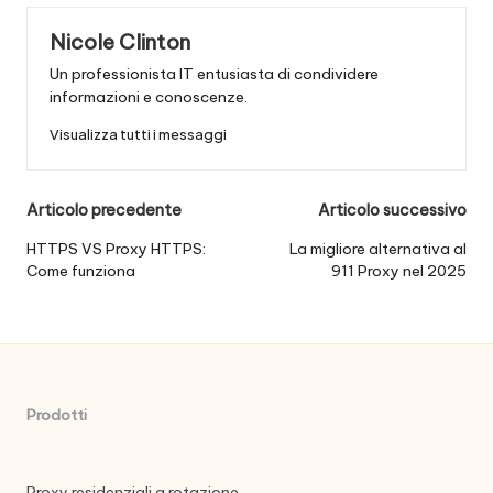
Nicole Clinton
Un professionista IT entusiasta di condividere
informazioni e conoscenze.
Visualizza tutti i messaggi
Navigazione
Articolo precedente
Articolo successivo
posticipata
HTTPS VS Proxy HTTPS:
La migliore alternativa al
Come funziona
911 Proxy nel 2025
Prodotti
Proxy residenziali a rotazione