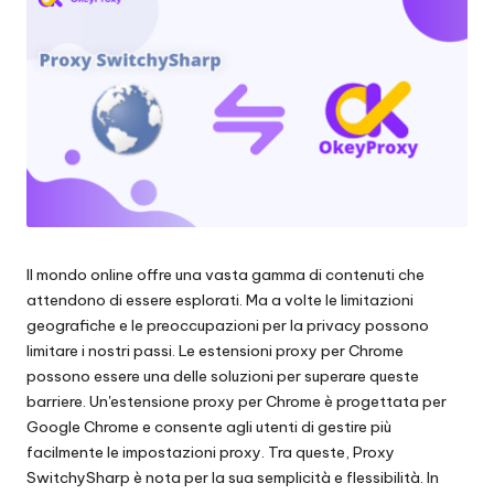
scraping
zi
di
a
dati
web
li
e
p
altro
ancora.
e
r
o
Il mondo online offre una vasta gamma di contenuti che
g
attendono di essere esplorati. Ma a volte le limitazioni
ni
geografiche e le preoccupazioni per la privacy possono
limitare i nostri passi. Le estensioni proxy per Chrome
e
possono essere una delle soluzioni per superare queste
si
barriere. Un'estensione proxy per Chrome è progettata per
Google Chrome e consente agli utenti di gestire più
g
facilmente le impostazioni proxy. Tra queste, Proxy
e
SwitchySharp è nota per la sua semplicità e flessibilità. In