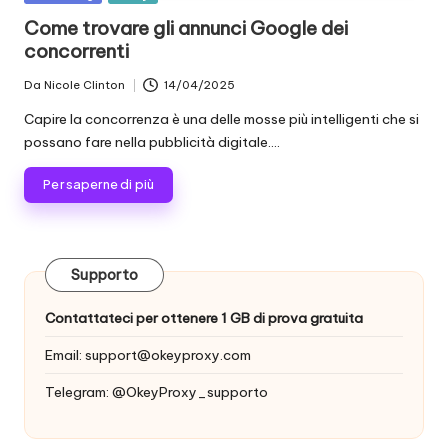
scraping
zi
in
Come trovare gli annunci Google dei
di
concorrenti
a
dati
web
li
Da
Nicole Clinton
14/04/2025
Postato
e
da
p
Capire la concorrenza è una delle mosse più intelligenti che si
altro
possano fare nella pubblicità digitale....
ancora.
e
Per saperne di più
r
o
g
Supporto
ni
Contattateci per ottenere 1 GB di prova gratuita
e
Email:
support@okeyproxy.com
si
Telegram: @OkeyProxy_supporto
g
e