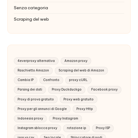
Senza categoria
Scraping del web
4everproxy alternativa
Amazon proxy
Raschietto Amazon
Scraping del web di Amazon
Cambia IP
Confronto
proxy cURL
Parsing dei dati
Proxy Duckduckgo
Facebook proxy
Proxy di prova gratuito
Proxy web gratuito
Proxy per gli annunci di Google
Proxy Http
Indonesia proxy
Proxy Instagram
Instagram sblocca proxy
rotazione ip
Proxy ISP
json vs csv
Seo locale
Sbloccatore di nodi