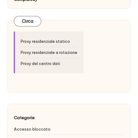
t
ui
t
Circa
a
]
Proxy residenziale statico
-
Proxy residenziale a rotazione
O
Proxy del centro dati
k
e
y
P
r
Categorie
:
o
Accesso bloccato