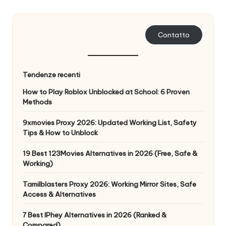
n
z
Contatto
a
[
Tendenze recenti
P
How to Play Roblox Unblocked at School: 6 Proven
r
Methods
o
9xmovies Proxy 2026: Updated Working List, Safety
Tips & How to Unblock
v
a
19 Best 123Movies Alternatives in 2026 (Free, Safe &
Working)
g
Tamilblasters Proxy 2026: Working Mirror Sites, Safe
r
Access & Alternatives
a
7 Best IPhey Alternatives in 2026 (Ranked &
Compared)