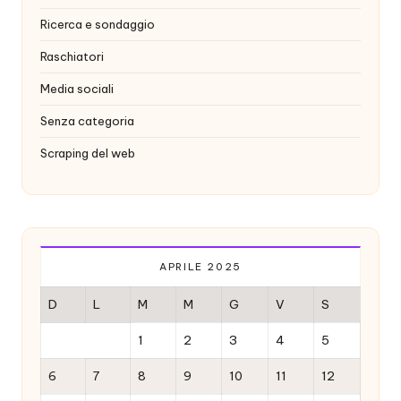
Ricerca e sondaggio
Raschiatori
Media sociali
Senza categoria
Scraping del web
APRILE 2025
D
L
M
M
G
V
S
1
2
3
4
5
6
7
8
9
10
11
12