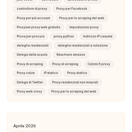
controllore di proxy
Proxy per Facebook
Proxy per più account
Proxy per lo scraping del web
Proxyium proxy web gratuito
Impostazioni proxy
Prova per procura
proxy python
Indirizzo IP casuale
deleghe residenziali
deleghe residenziali a rotazione
Delega della scuola
Raschiare amazon
Proxy di scraping
Proxy di scraping
Calzini 5 proxy
Proxy calze
IP statico
Proxy statico
Delega di Twitter
Proxy residenziali non misurati
Proxy web croxy
Proxy per lo scraping del web
Aprile 2026