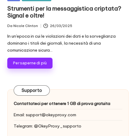
scraping
zi
in
Strumenti per la messaggistica criptata?
di
Signal e oltre!
a
dati
web
li
Da
Nicole Clinton
26/03/2025
Postato
e
da
p
In un'epoca in cui le violazioni dei dati e la sorveglianza
altro
dominano i titoli dei giornali, la necessità di una
ancora.
e
comunicazione sicura...
r
Per saperne di più
o
g
ni
Supporto
e
Contattateci per ottenere 1 GB di prova gratuita
si
Email:
support@okeyproxy.com
g
Telegram: @OkeyProxy_supporto
e