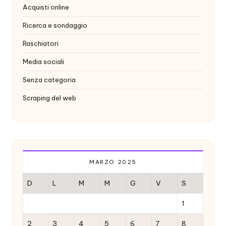
Acquisti online
Ricerca e sondaggio
Raschiatori
Media sociali
Senza categoria
Scraping del web
MARZO 2025
D
L
M
M
G
V
S
1
2
3
4
5
6
7
8