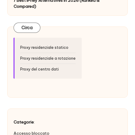
t
7 Best IPhey Alternatives in 2026 (Ranked &
Compared)
ui
t
Circa
a
]
Proxy residenziale statico
-
Proxy residenziale a rotazione
O
Proxy del centro dati
k
e
y
P
r
Categorie
:
o
Accesso bloccato