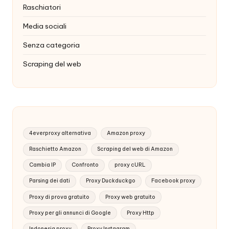
Raschiatori
Media sociali
Senza categoria
Scraping del web
4everproxy alternativa
Amazon proxy
Raschietto Amazon
Scraping del web di Amazon
Cambia IP
Confronto
proxy cURL
Parsing dei dati
Proxy Duckduckgo
Facebook proxy
Proxy di prova gratuito
Proxy web gratuito
Proxy per gli annunci di Google
Proxy Http
Indonesia proxy
Proxy Instagram