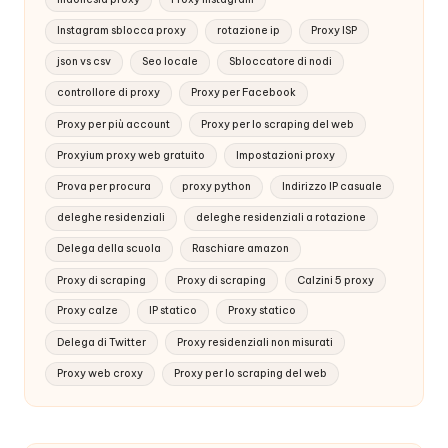
Instagram sblocca proxy
rotazione ip
Proxy ISP
json vs csv
Seo locale
Sbloccatore di nodi
controllore di proxy
Proxy per Facebook
Proxy per più account
Proxy per lo scraping del web
Proxyium proxy web gratuito
Impostazioni proxy
Prova per procura
proxy python
Indirizzo IP casuale
deleghe residenziali
deleghe residenziali a rotazione
Delega della scuola
Raschiare amazon
Proxy di scraping
Proxy di scraping
Calzini 5 proxy
Proxy calze
IP statico
Proxy statico
Delega di Twitter
Proxy residenziali non misurati
Proxy web croxy
Proxy per lo scraping del web