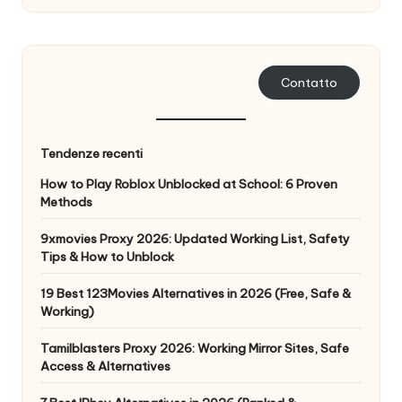
n
z
a
Contatto
[
P
Tendenze recenti
r
How to Play Roblox Unblocked at School: 6 Proven
Methods
o
v
9xmovies Proxy 2026: Updated Working List, Safety
Tips & How to Unblock
a
19 Best 123Movies Alternatives in 2026 (Free, Safe &
g
Working)
r
Tamilblasters Proxy 2026: Working Mirror Sites, Safe
a
Access & Alternatives