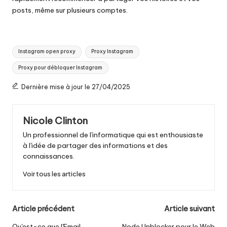
posts, même sur plusieurs comptes.
Tags
Instagram open proxy
Proxy Instagram
:
Proxy pour débloquer Instagram
Dernière mise à jour le 27/04/2025
Nicole Clinton
Un professionnel de l'informatique qui est enthousiaste
à l'idée de partager des informations et des
connaissances.
Voir tous les articles
Navigation
Article précédent
Article suivant
Qu'est-ce que l'Email
Node Unblocker pour le Web