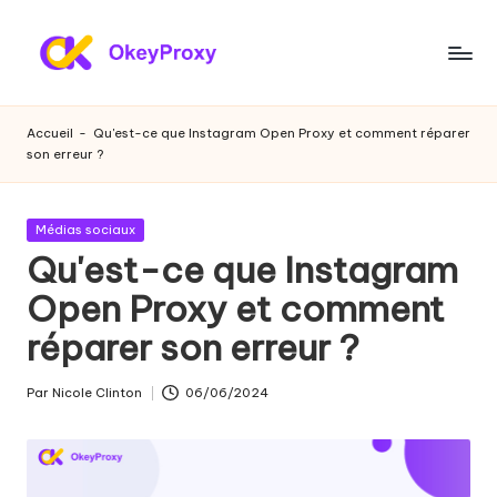
Skip
to
P
OkeyProxy,
content
proxies
r
Accueil
-
Qu'est-ce que Instagram Open Proxy et comment réparer
résidentiels
son erreur ?
o
HTTP(S)/SOCKS5
puissants,
xi
à
Publié
Médias sociaux
e
propos
dans
Qu'est-ce que Instagram
de
s
Open Proxy et comment
l'essai
r
gratuit
réparer son erreur ?
de
é
proxies
si
Par
Nicole Clinton
06/06/2024
web,
Publié
des
par
d
tutoriels
e
sur