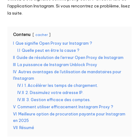
l'application Instagram. Si vous rencontrez ce problème, lisez
o
la suite.
s
b
Contenu
cacher
e
I
Que signifie Open Proxy sur Instagram ?
s
I.I
Quelle peut en être la cause ?
II
Guide de résolution de l'erreur Open Proxy de Instagram
o
III
La puissance de Instagram Unblock Proxy
in
IV
Autres avantages de l'utilisation de mandataires pour
l'Instagram
s
IV.I
1. Accélérer les temps de chargement.
[
IV.II
2. Dissimulez votre adresse IP.
IV.III
3. Gestion efficace des comptes.
E
V
Comment utiliser efficacement Instagram Proxy ?
VI
Meilleure option de procuration payante pour Instagram
s
en 2025
s
VII
Résumé