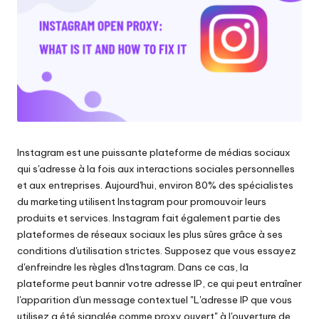
les
n
paramètres
ti
de
proxy,
e
de
ls
l'extraction
de
p
données
o
web
et
Instagram est une puissante plateforme de médias sociaux
u
plus
qui s'adresse à la fois aux interactions sociales personnelles
encore.
r
et aux entreprises. Aujourd'hui, environ 80% des spécialistes
du marketing utilisent Instagram pour promouvoir leurs
t
produits et services. Instagram fait également partie des
o
plateformes de réseaux sociaux les plus sûres grâce à ses
conditions d'utilisation strictes. Supposez que vous essayez
u
d'enfreindre les règles d'Instagram. Dans ce cas, la
s
plateforme peut bannir votre adresse IP, ce qui peut entraîner
l'apparition d'un message contextuel "L'adresse IP que vous
v
utilisez a été signalée comme proxy ouvert" à l'ouverture de