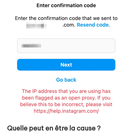
y
P
r
o
x
y
Quelle peut en être la cause ?