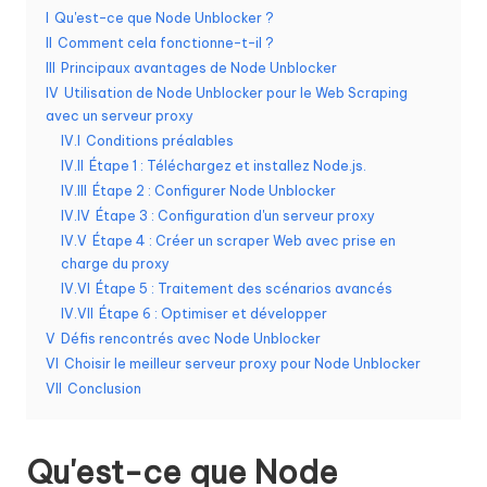
I
Qu'est-ce que Node Unblocker ?
o
II
Comment cela fonctionne-t-il ?
s
III
Principaux avantages de Node Unblocker
IV
Utilisation de Node Unblocker pour le Web Scraping
b
avec un serveur proxy
e
IV.I
Conditions préalables
IV.II
Étape 1 : Téléchargez et installez Node.js.
s
IV.III
Étape 2 : Configurer Node Unblocker
o
IV.IV
Étape 3 : Configuration d'un serveur proxy
IV.V
Étape 4 : Créer un scraper Web avec prise en
in
charge du proxy
s
IV.VI
Étape 5 : Traitement des scénarios avancés
IV.VII
Étape 6 : Optimiser et développer
[
V
Défis rencontrés avec Node Unblocker
E
VI
Choisir le meilleur serveur proxy pour Node Unblocker
VII
Conclusion
s
s
Qu'est-ce que Node