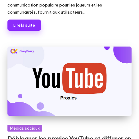
communication populaire pour les joueurs et les
communautés, fournit aux utilisateurs...
Lire la suite
Publié
Médias sociaux
dans
Débloquer les proxies YouTube et diffuser en