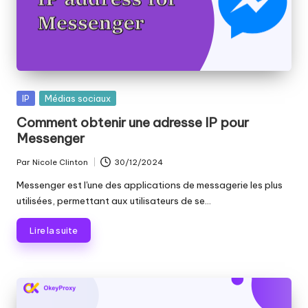
Publié
IP
Médias sociaux
dans
Comment obtenir une adresse IP pour
Messenger
Par
Nicole Clinton
30/12/2024
Publié
par
Messenger est l'une des applications de messagerie les plus
utilisées, permettant aux utilisateurs de se...
Lire la suite