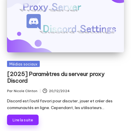
Publié
Médias sociaux
dans
[2025] Paramètres du serveur proxy
Discord
Par
Nicole Clinton
20/12/2024
Publié
par
Discord est l'outil favori pour discuter, jouer et créer des
communautés en ligne. Cependant, les utilisateurs...
Lire la suite