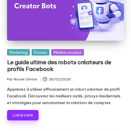
o
s
b
e
s
Publié
Marketing
Proxies
Médias sociaux
o
dans
Le guide ultime des robots créateurs de
in
profils Facebook
s
Par
Nicole Clinton
26/02/2026
Publié
[
par
Apprenez à utiliser efficacement un robot créateur de profil
Facebook. Découvrez les meilleurs outils, proxys résidentiels
E
et stratégies pour automatiser la création de comptes.
s
Lire la suite
s