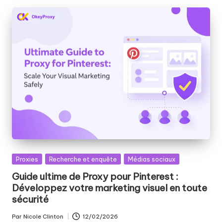
a
i
g
r
a
t
ui
t
]
-
Publié
Proxies
Recherche et enquête
Médias sociaux
O
dans
Guide ultime de Proxy pour Pinterest :
Développez votre marketing visuel en toute
k
sécurité
e
Par
Nicole Clinton
12/02/2026
Publié