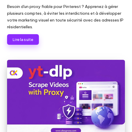
y
par
Besoin d'un proxy fiable pour Pinterest ? Apprenez à gérer
P
plusieurs comptes, à éviter les interdictions et à développer
votre marketing visuel en toute sécurité avec des adresses IP
r
résidentielles.
o
Lire la suite
x
y