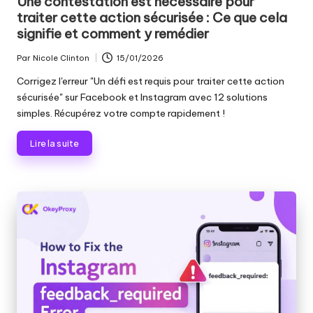
Une contestation est nécessaire pour
traiter cette action sécurisée : Ce que cela
signifie et comment y remédier
Par
Nicole Clinton
15/01/2026
Publié
par
Corrigez l'erreur "Un défi est requis pour traiter cette action
sécurisée" sur Facebook et Instagram avec 12 solutions
simples. Récupérez votre compte rapidement !
Lire la suite