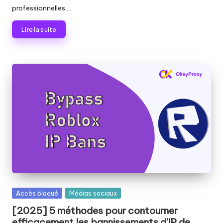
professionnelles....
Lire la suite
Publié
Accès bloqué
Médias sociaux
dans
[2025] 5 méthodes pour contourner
efficacement les bannissements d'IP de