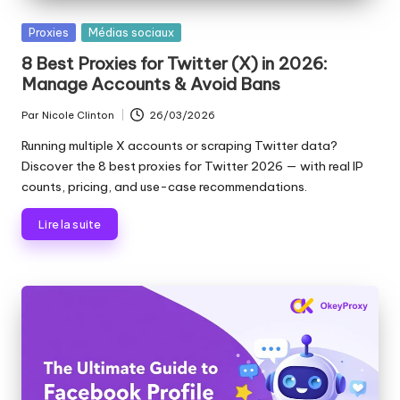
les
n
paramètres
Publié
Proxies
Médias sociaux
ti
de
dans
8 Best Proxies for Twitter (X) in 2026:
proxy,
e
Manage Accounts & Avoid Bans
de
ls
l'extraction
Par
Nicole Clinton
26/03/2026
Publié
de
p
par
Running multiple X accounts or scraping Twitter data?
données
Discover the 8 best proxies for Twitter 2026 — with real IP
o
web
counts, pricing, and use-case recommendations.
et
u
plus
Lire la suite
encore.
r
t
o
u
s
v