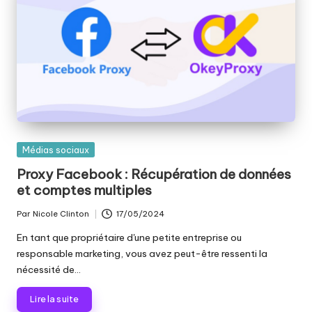
Publié
Médias sociaux
dans
Proxy Facebook : Récupération de données
et comptes multiples
Par
Nicole Clinton
17/05/2024
Publié
par
En tant que propriétaire d'une petite entreprise ou
responsable marketing, vous avez peut-être ressenti la
nécessité de...
Lire la suite