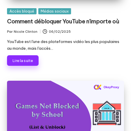
Publié
Accès bloqué
Médias sociaux
dans
Comment débloquer YouTube n'importe où
Par
Nicole Clinton
06/02/2025
Publié
par
YouTube est l'une des plateformes vidéo les plus populaires
au monde, mais l'accès...
Lire la suite