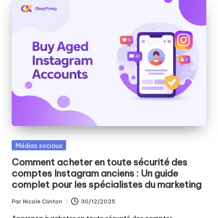
Publié
Médias sociaux
dans
Comment acheter en toute sécurité des
comptes Instagram anciens : Un guide
complet pour les spécialistes du marketing
Par
Nicole Clinton
30/12/2025
Publié
par
Apprenez à acheter en toute sécurité des comptes