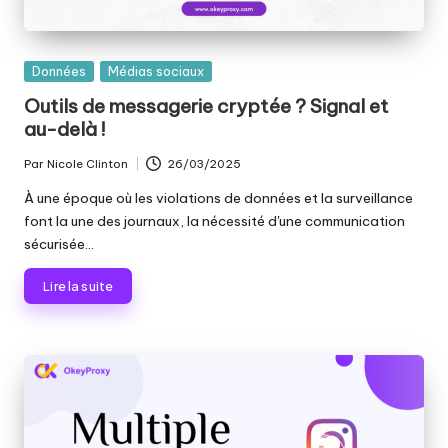
Publié
Données
Médias sociaux
dans
Outils de messagerie cryptée ? Signal et
au-delà !
Par
Nicole Clinton
26/03/2025
Publié
par
À une époque où les violations de données et la surveillance
font la une des journaux, la nécessité d'une communication
sécurisée...
Lire la suite