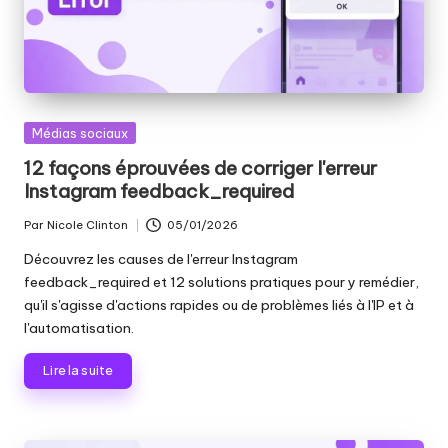
Publié
Médias sociaux
dans
12 façons éprouvées de corriger l'erreur
Instagram feedback_required
Par
Nicole Clinton
05/01/2026
Publié
par
Découvrez les causes de l'erreur Instagram
feedback_required et 12 solutions pratiques pour y remédier,
qu'il s'agisse d'actions rapides ou de problèmes liés à l'IP et à
l'automatisation.
Lire la suite