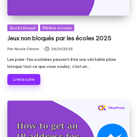
Publié
Accès bloqué
Médias sociaux
dans
Jeux non bloqués par les écoles 2025
Par
Nicole Clinton
24/01/2025
Publié
par
Les pare-feu scolaires peuvent être une véritable plaie
lorsque tout ce que vous voulez, c'est un...
Lire la suite