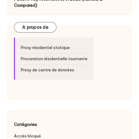
a
Compared)
i
g
A propos de
r
a
Proxy résidentiel statique
t
Procuration résidentielle tournante
ui
Proxy de centre de données
t
]
-
O
k
Catégories
:
e
Accès bloqué