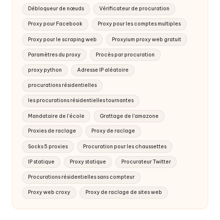
Débloqueur de nœuds
Vérificateur de procuration
Proxy pour Facebook
Proxy pour les comptes multiples
Proxy pour le scraping web
Proxyium proxy web gratuit
Paramètres du proxy
Procès par procuration
proxy python
Adresse IP aléatoire
procurations résidentielles
les procurations résidentielles tournantes
Mandataire de l'école
Grattage de l'amazone
Proxies de raclage
Proxy de raclage
Socks 5 proxies
Procuration pour les chaussettes
IP statique
Proxy statique
Procurateur Twitter
Procurations résidentielles sans compteur
Proxy web croxy
Proxy de raclage de sites web