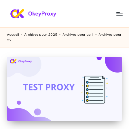
Skip
to
P
OkeyProxy,
content
proxies
r
Accueil
-
Archives pour 2025
-
Archives pour avril
-
Archives pour
résidentiels
22
o
HTTP(S)/SOCKS5
puissants,
xi
à
e
propos
de
s
l'essai
r
gratuit
de
é
proxies
si
web,
des
d
tutoriels
e
sur