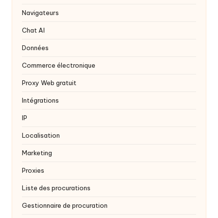
y
Navigateurs
P
Chat AI
r
Données
o
Commerce électronique
x
Proxy Web gratuit
y
Intégrations
IP
Localisation
Marketing
Proxies
Liste des procurations
Gestionnaire de procuration