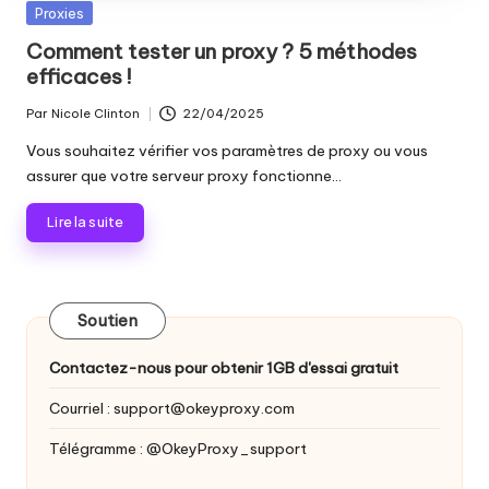
les
Publié
Proxies
n
paramètres
dans
Comment tester un proxy ? 5 méthodes
ti
de
efficaces !
proxy,
e
de
Par
Nicole Clinton
22/04/2025
Publié
ls
l'extraction
par
Vous souhaitez vérifier vos paramètres de proxy ou vous
de
p
assurer que votre serveur proxy fonctionne...
données
o
web
Lire la suite
et
u
plus
encore.
r
t
Soutien
o
Contactez-nous pour obtenir 1GB d'essai gratuit
u
Courriel :
support@okeyproxy.com
s
Télégramme : @OkeyProxy_support
v