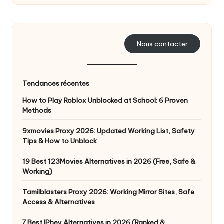
o
s
Nous contacter
b
e
s
Tendances récentes
o
How to Play Roblox Unblocked at School: 6 Proven
Methods
in
9xmovies Proxy 2026: Updated Working List, Safety
s
Tips & How to Unblock
[
19 Best 123Movies Alternatives in 2026 (Free, Safe &
E
Working)
s
Tamilblasters Proxy 2026: Working Mirror Sites, Safe
Access & Alternatives
s
7 Best IPhey Alternatives in 2026 (Ranked &