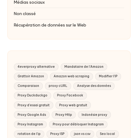
Médias sociaux
Non classé
Récupération de données sur le Web
4everproxy alternative
Mandataire de l'Amazon
Grattoir Amazon
Amazon web scraping
Modifier l'IP
Comparaison
proxy cURL
Analyse des données
Proxy Duckduckgo
Proxy Facebook
Proxy d'essai gratuit
Proxy web gratuit
Proxy Google Ads
Proxy Http
Indonésie proxy
Proxy Instagram
Proxy pour débloquer Instagram
rotation de l'ip
Proxy ISP
json vs csv
Seo local