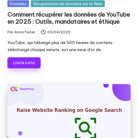
les
Publié
Données
Récupération de données sur le Web
n
paramètres
dans
Comment récupérer les données de YouTube
ti
de
en 2025 : Outils, mandataires et éthique
proxy,
e
de
Par
Anna Fisher
03/04/2025
Publié
ls
l'extraction
par
YouTube, qui héberge plus de 500 heures de contenu
de
p
téléchargé chaque minute, est une mine d'or de...
données
o
web
Lire la suite
et
u
plus
encore.
r
t
o
u
s
v