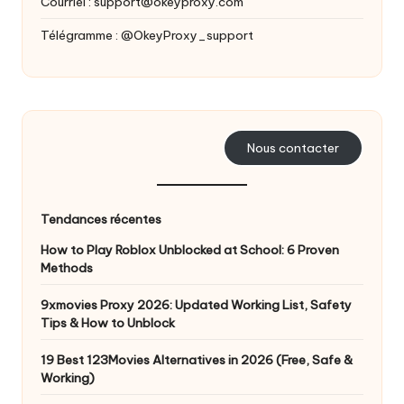
a
Courriel :
support@okeyproxy.com
i
Télégramme : @OkeyProxy_support
g
r
a
Nous contacter
t
ui
t
Tendances récentes
]
How to Play Roblox Unblocked at School: 6 Proven
Methods
-
9xmovies Proxy 2026: Updated Working List, Safety
O
Tips & How to Unblock
k
19 Best 123Movies Alternatives in 2026 (Free, Safe &
e
Working)