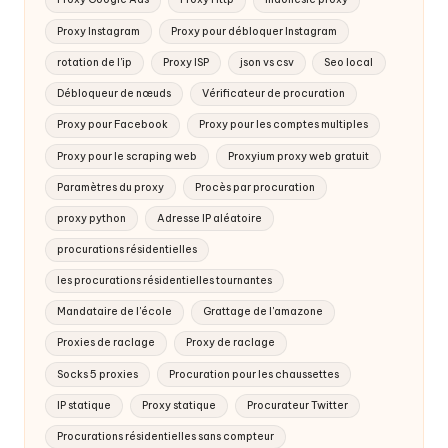
Proxy Google Ads
Proxy Http
Indonésie proxy
Proxy Instagram
Proxy pour débloquer Instagram
rotation de l'ip
Proxy ISP
json vs csv
Seo local
Débloqueur de nœuds
Vérificateur de procuration
Proxy pour Facebook
Proxy pour les comptes multiples
Proxy pour le scraping web
Proxyium proxy web gratuit
Paramètres du proxy
Procès par procuration
proxy python
Adresse IP aléatoire
procurations résidentielles
les procurations résidentielles tournantes
Mandataire de l'école
Grattage de l'amazone
Proxies de raclage
Proxy de raclage
Socks 5 proxies
Procuration pour les chaussettes
IP statique
Proxy statique
Procurateur Twitter
Procurations résidentielles sans compteur