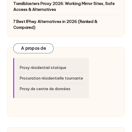
y
Tamilblasters Proxy 2026: Working Mirror Sites, Safe
Access & Alternatives
P
r
7 Best IPhey Alternatives in 2026 (Ranked &
Compared)
o
x
A propos de
y
Proxy résidentiel statique
Procuration résidentielle tournante
Proxy de centre de données