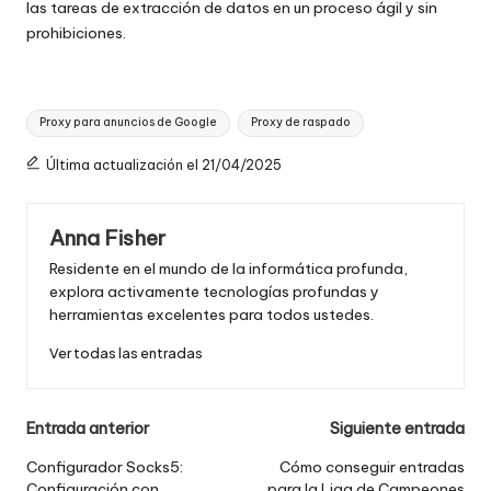
las tareas de extracción de datos en un proceso ágil y sin
prohibiciones.
Etiquetas:
Proxy para anuncios de Google
Proxy de raspado
Última actualización el 21/04/2025
Anna Fisher
Residente en el mundo de la informática profunda,
explora activamente tecnologías profundas y
herramientas excelentes para todos ustedes.
Ver todas las entradas
Navegación
Entrada anterior
Siguiente entrada
de
Configurador Socks5:
Cómo conseguir entradas
Configuración con
para la Liga de Campeones