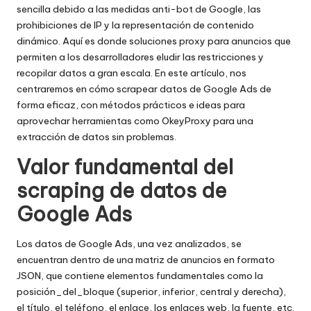
a
sencilla debido a las medidas anti-bot de Google, las
t
prohibiciones de IP y la representación de contenido
dinámico. Aquí es donde
soluciones proxy para anuncios
que
ui
permiten a los desarrolladores eludir las restricciones y
t
recopilar datos a gran escala. En este artículo, nos
centraremos en cómo scrapear datos de Google Ads de
a
forma eficaz, con métodos prácticos e ideas para
]
aprovechar herramientas como OkeyProxy para una
extracción de datos sin problemas.
-
Valor fundamental del
O
scraping de datos de
k
Google Ads
e
y
Los datos de Google Ads, una vez analizados, se
encuentran dentro de una matriz de anuncios en formato
P
JSON, que contiene elementos fundamentales como la
r
posición_del_bloque (superior, inferior, central y derecha),
el título, el teléfono, el enlace, los enlaces web, la fuente, etc.