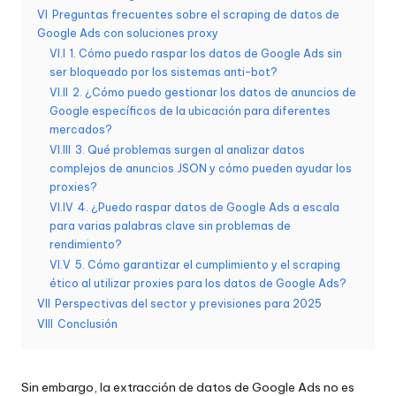
a
VI
Preguntas frecuentes sobre el scraping de datos de
d
Google Ads con soluciones proxy
e
VI.I
1. Cómo puedo raspar los datos de Google Ads sin
ser bloqueado por los sistemas anti-bot?
s
VI.II
2. ¿Cómo puedo gestionar los datos de anuncios de
Google específicos de la ubicación para diferentes
[
mercados?
P
VI.III
3. Qué problemas surgen al analizar datos
complejos de anuncios JSON y cómo pueden ayudar los
r
proxies?
VI.IV
4. ¿Puedo raspar datos de Google Ads a escala
u
para varias palabras clave sin problemas de
e
rendimiento?
VI.V
5. Cómo garantizar el cumplimiento y el scraping
b
ético al utilizar proxies para los datos de Google Ads?
a
VII
Perspectivas del sector y previsiones para 2025
VIII
Conclusión
g
r
Sin embargo, la extracción de datos de Google Ads no es