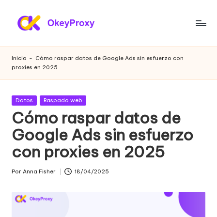
Saltar
al
P
OkeyProxy,
contenido
potentes
r
Inicio
-
Cómo raspar datos de Google Ads sin esfuerzo con
proxies
proxies en 2025
o
residenciales
HTTP(S)/SOCKS5,
xi
sobre
Publicada
Datos
Raspado web
e
proxies
en
Cómo raspar datos de
web
s
Google Ads sin esfuerzo
gratuitos
r
de
con proxies en 2025
prueba,
e
tutoriales
si
Por
Anna Fisher
18/04/2025
de
Publicado
configuración
por
d
de
e
proxies,