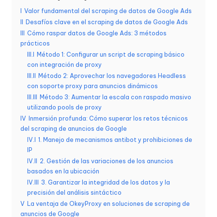
d
I
Valor fundamental del scraping de datos de Google Ads
II
Desafíos clave en el scraping de datos de Google Ads
a
III
Cómo raspar datos de Google Ads: 3 métodos
s
prácticos
III.I
Método 1: Configurar un script de scraping básico
s
con integración de proxy
III.II
Método 2: Aprovechar los navegadores Headless
u
con soporte proxy para anuncios dinámicos
s
III.III
Método 3: Aumentar la escala con raspado masivo
utilizando pools de proxy
n
IV
Inmersión profunda: Cómo superar los retos técnicos
e
del scraping de anuncios de Google
IV.I
1. Manejo de mecanismos antibot y prohibiciones de
c
IP
IV.II
2. Gestión de las variaciones de los anuncios
e
basados en la ubicación
si
IV.III
3. Garantizar la integridad de los datos y la
precisión del análisis sintáctico
d
V
La ventaja de OkeyProxy en soluciones de scraping de
anuncios de Google