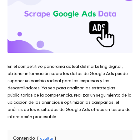
raspado
n
de
c
datos
web
i
y
a
mucho
más.
l
e
En el competitivo panorama actual del marketing digital,
s
obtener información sobre los datos de Google Ads puede
p
suponer un cambio radical para las empresas y los
desarrolladores. Ya sea para analizar las estrategias
a
publicitarias de la competencia, realizar un seguimiento de la
ubicación de los anuncios u optimizar las campañas, el
r
análisis de los resultados de Google Ads ofrece un tesoro de
a
información procesable.
t
o
Contenido
ocultar