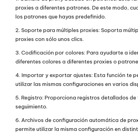
[
proxies a diferentes patrones. De este modo, cu
P
los patrones que hayas predefinido.
r
2. Soporte para múltiples proxies: Soporta múlti
proxies con sólo unos clics.
u
3. Codificación por colores: Para ayudarte a iden
e
diferentes colores a diferentes proxies o patrone
b
4. Importar y exportar ajustes: Esta función te 
a
utilizar las mismas configuraciones en varios di
g
5. Registro: Proporciona registros detallados de
seguimiento.
r
6. Archivos de configuración automática de prox
a
permite utilizar la misma configuración en disti