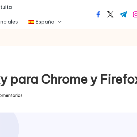
tuita
facebook.com
twitter.com
t.me
i
nciales
Español
y para Chrome y Firefo
omentarios