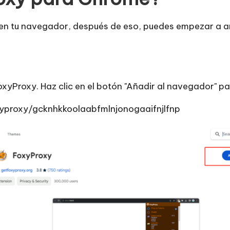
en tu navegador, después de eso, puedes empezar a aña
yProxy. Haz clic en el botón "Añadir al navegador" par
yproxy/gcknhkkoolaabfmlnjonogaaifnjlfnp