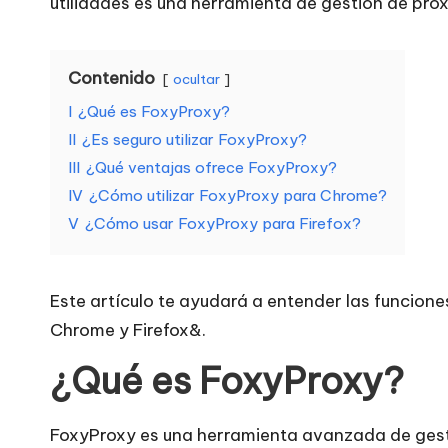
utilidades es una herramienta de gestión de pro
r
a
Contenido
ocultar
t
I
¿Qué es FoxyProxy?
II
¿Es seguro utilizar FoxyProxy?
o
III
¿Qué ventajas ofrece FoxyProxy?
d
IV
¿Cómo utilizar FoxyProxy para Chrome?
V
¿Cómo usar FoxyProxy para Firefox?
a
s
Este artículo te ayudará a entender las funcion
s
Chrome y Firefox&.
u
¿Qué es FoxyProxy?
s
FoxyProxy es una herramienta avanzada de gesti