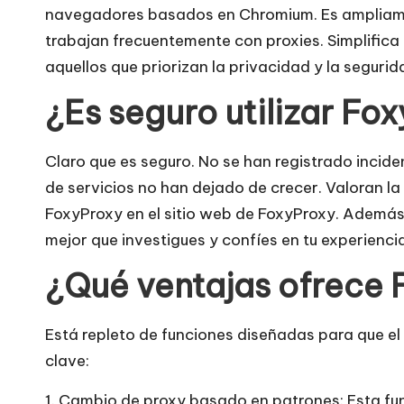
n
navegadores basados en Chromium. Es ampliament
trabajan frecuentemente con proxies. Simplifica 
e
aquellos que priorizan la privacidad y la segurid
c
¿Es seguro utilizar Fo
e
Claro que es seguro. No se han registrado incid
si
de servicios no han dejado de crecer. Valoran la
d
FoxyProxy en el sitio web de FoxyProxy. Además,
mejor que investigues y confíes en tu experien
a
¿Qué ventajas ofrece
d
e
Está repleto de funciones diseñadas para que el 
clave:
s
1. Cambio de proxy basado en patrones: Esta func