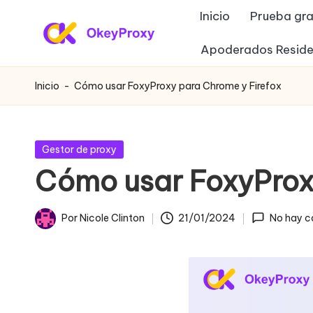
Inicio
Prueba gra
Saltar
Apoderados Reside
P
al
OkeyProxy,
contenido
potentes
r
Inicio
-
Cómo usar FoxyProxy para Chrome y Firefox
proxies
o
residenciales
HTTP(S)/SOCKS5,
xi
Publicada
Gestor de proxy
sobre
en
Cómo usar FoxyProx
e
proxies
web
s
Por
Nicole Clinton
21/01/2024
No hay c
gratuitos
Publicado
r
de
por
prueba,
e
tutoriales
si
de