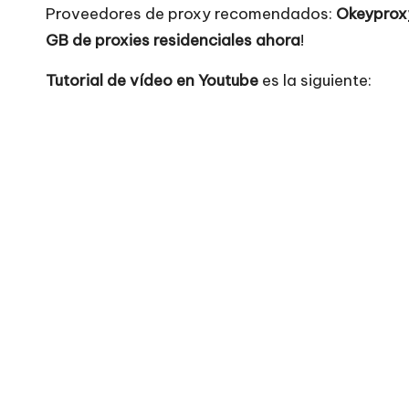
t
Proveedores de proxy recomendados:
Okeyprox
u
GB de proxies residenciales ahora
!
it
Tutorial de vídeo en Youtube
es la siguiente:
a
]
-
O
k
e
y
P