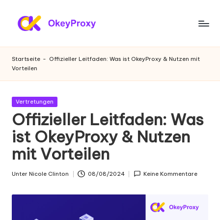
Zum
Inhalt
W
OkeyProxy,
springen
leistungsstarke
o
Startseite
-
Offizieller Leitfaden: Was ist OkeyProxy & Nutzen mit
HTTP(S)/SOCKS5-
Vorteilen
h
Proxys,
über
n
kostenlose
Gepostet
Vertretungen
-
Web-
in
Offizieller Leitfaden: Was
Proxys
P
ist OkeyProxy & Nutzen
zum
r
Ausprobieren,
mit Vorteilen
Tutorials
o
zu
xi
Unter
Nicole Clinton
08/08/2024
Keine Kommentare
Proxy-
Geschrieben
Einstellungen,
von
e
Web-
s
Daten-