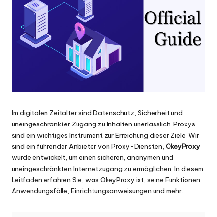
Scraping
f
und
ü
mehr.
r
je
d
e
n
Im digitalen Zeitalter sind Datenschutz, Sicherheit und
uneingeschränkter Zugang zu Inhalten unerlässlich. Proxys
B
sind ein wichtiges Instrument zur Erreichung dieser Ziele. Wir
e
sind ein führender Anbieter von Proxy-Diensten,
OkeyProxy
wurde entwickelt, um einen sicheren, anonymen und
d
uneingeschränkten Internetzugang zu ermöglichen. In diesem
a
Leitfaden erfahren Sie, was OkeyProxy ist, seine Funktionen,
Anwendungsfälle, Einrichtungsanweisungen und mehr.
rf
[