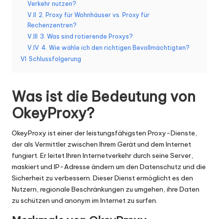
er
Verkehr nutzen?
si
V.II
2. Proxy für Wohnhäuser vs. Proxy für
Rechenzentren?
o
V.III
3. Was sind rotierende Proxys?
n
V.IV
4. Wie wähle ich den richtigen Bevollmächtigten?
VI
Schlussfolgerung
]
-
Was ist die Bedeutung von
O
OkeyProxy?
k
OkeyProxy ist einer der leistungsfähigsten Proxy-Dienste,
e
der als Vermittler zwischen Ihrem Gerät und dem Internet
y
fungiert. Er leitet Ihren Internetverkehr durch seine Server,
maskiert und
IP-Adresse ändern
um den Datenschutz und die
P
Sicherheit zu verbessern. Dieser Dienst ermöglicht es den
r
Nutzern, regionale Beschränkungen zu umgehen, ihre Daten
zu schützen und anonym im Internet zu surfen.
o