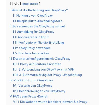
Inhalt
ausblenden
K
I
Was ist die Bedeutung von OkeyProxy?
o
I.I
Merkmale von OkeyProxy
st
I.II
Beispielhafte Anwendungsfälle
II
So verwenden Sie OkeyProxy schnell
e
II.I
Anmeldung für OkeyProxy
II.II
Abonnieren auf Abruf
nl
II.III
Konfigurieren Sie die Einstellung
o
II.IV
OkeyProxy anwenden
II.V
Durchsuchen starten
s
III
Erweiterte Konfiguration mit OkeyProxy
e
III.I
1. Proxy auf Routern einrichten
III.II
2. Verwendung von OkeyProxy mit VPN
T
III.III
3. Automatisierung der Proxy-Umschaltung
e
IV
Pro & Contra zu OkeyProxy
IV.I
Vorteile von OkeyProxy
st
IV.II
Beschränkungen von OkeyProxy
v
V
FAQs zum Proxy-Dienst
V.I
1. Die Website wurde blockiert, obwohl Sie Proxy-