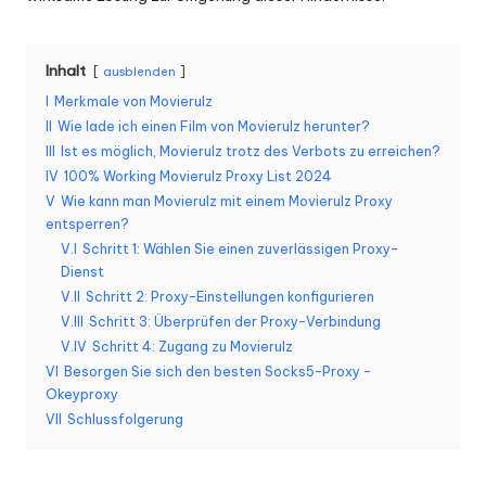
K
o
Inhalt
ausblenden
st
I
Merkmale von Movierulz
II
Wie lade ich einen Film von Movierulz herunter?
e
III
Ist es möglich, Movierulz trotz des Verbots zu erreichen?
nl
IV
100% Working Movierulz Proxy List 2024
V
Wie kann man Movierulz mit einem Movierulz Proxy
o
entsperren?
s
V.I
Schritt 1: Wählen Sie einen zuverlässigen Proxy-
Dienst
e
V.II
Schritt 2: Proxy-Einstellungen konfigurieren
V.III
Schritt 3: Überprüfen der Proxy-Verbindung
T
V.IV
Schritt 4: Zugang zu Movierulz
e
VI
Besorgen Sie sich den besten Socks5-Proxy -
Okeyproxy
st
VII
Schlussfolgerung
v