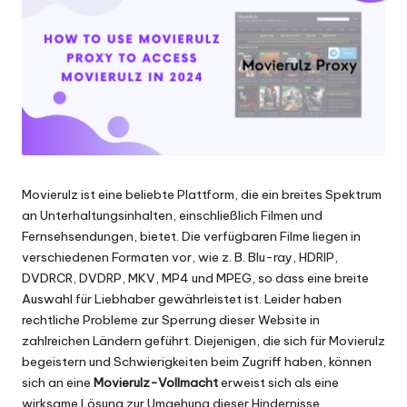
Scraping
f
und
ü
mehr.
r
je
d
e
Movierulz
ist eine beliebte Plattform, die ein breites Spektrum
n
an Unterhaltungsinhalten, einschließlich Filmen und
B
Fernsehsendungen, bietet. Die verfügbaren Filme liegen in
verschiedenen Formaten vor, wie z. B. Blu-ray, HDRIP,
e
DVDRCR, DVDRP, MKV, MP4 und MPEG, so dass eine breite
d
Auswahl für Liebhaber gewährleistet ist. Leider haben
rechtliche Probleme zur Sperrung dieser Website in
a
zahlreichen Ländern geführt. Diejenigen, die sich für Movierulz
rf
begeistern und Schwierigkeiten beim Zugriff haben, können
sich an eine
Movierulz-Vollmacht
erweist sich als eine
[
wirksame Lösung zur Umgehung dieser Hindernisse.