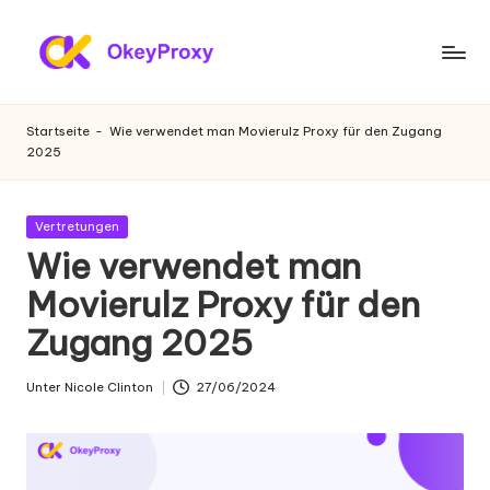
Zum
Inhalt
W
OkeyProxy,
springen
leistungsstarke
o
Startseite
-
Wie verwendet man Movierulz Proxy für den Zugang
HTTP(S)/SOCKS5-
2025
h
Proxys,
über
n
kostenlose
Gepostet
Vertretungen
-
Web-
in
Wie verwendet man
Proxys
P
Movierulz Proxy für den
zum
r
Ausprobieren,
Zugang 2025
Tutorials
o
zu
xi
Unter
Nicole Clinton
27/06/2024
Proxy-
Geschrieben
Einstellungen,
von
e
Web-
s
Daten-