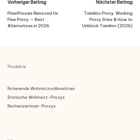
Nach
Vorheriger Beitrag
Nächster Beitrag
der
PlainProxies Removed Its
Tamilmv Proxy: Working
Free Proxy — Best
Proxy Sites & How to
Navigation
Alternatives in 2026
Unblock Tamilmv (2026)
Produkte
Rotierende Wohnsitzvollmachten
Statische Wohnsitz-Proxys
Rechenzentrum-Proxys