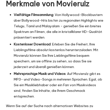
er
Merkmale von Movierulz
si
Vielfältige Filmsammlung
: Von Hollywood-Blockbustern
o
über Bollywood-Hits bis hin zu regionalen Highlights wie
n
Telugu, Tamil und Malayalam - genießen Sie ein breites
Spektrum an Filmen, die alle in kristallklarer HD-Qualität
]
präsentiert werden.
-
Kostenloser Download
: Erleben Sie die Freiheit, Ihre
O
Lieblingsfilme absolut kostenlos herunterzuladen. Mit
Movierulz können Sie Ihre Lieblingsfilme bequem
k
speichern, um sie offline zu sehen, so dass Sie sie
e
jederzeit und überall genießen können.
Mehrsprachige Musik und Videos
: Auf Movierulz gibt es
y
MP3- und Video-Songs in mehreren Sprachen. Egal, ob
P
Sie ein Musikliebhaber oder ein Fan von Musikvideos
sind, finden Sie Inhalte, die Ihrem Geschmack
r
entsprechen.
o
Wenn Sie auf der Suche nach alternativen Websites zu