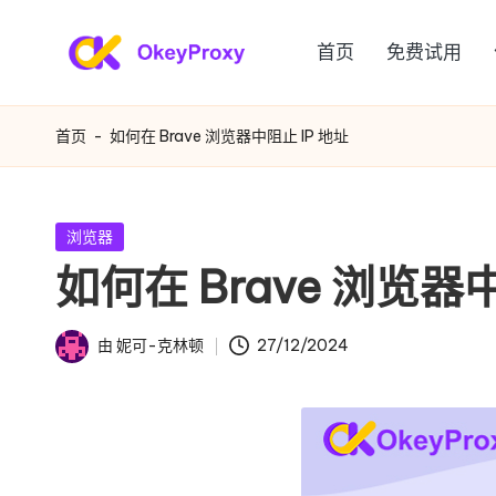
首页
免费试用
跳
满
至
OkeyProxy，
内
功
足
首页
-
如何在 Brave 浏览器中阻止 IP 地址
容
能
您
强
大
各
发
浏览器
的
布
如何在 Brave 浏览器中
种
在
HTTP(S)/SOCKS5
住
需
由
妮可-克林顿
27/12/2024
宅
发
求
代
布
者
理，
的
关
住
于