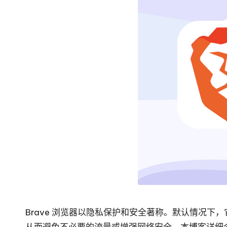
免
宅
费
代
网
络
理
代
服
理
试
务
用、
器
代
理
[
设
免
置
教
费
程、
Brave 浏览器以隐私保护和安全著称。默认情况下
试
网
从而避免不必要的流量或增强网络安全。本博客详细介绍了在