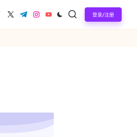
登录/注册
acebook.com
twitter.com
t.me
instagram.com
youtube.com