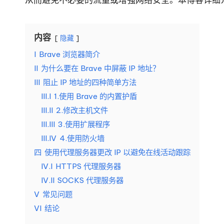
络
用
数
]
据
内容
隐藏
搜
-
I
Brave 浏览器简介
刮
II
为什么要在 Brave 中屏蔽 IP 地址？
O
等。
III
阻止 IP 地址的四种简单方法
k
III.I
1.使用 Brave 的内置护盾
III.II
2.修改主机文件
e
III.III
3.使用扩展程序
III.IV
4.使用防火墙
y
四
使用代理服务器更改 IP 以避免在线活动跟踪
P
IV.I
HTTPS 代理服务器
IV.II
SOCKS 代理服务器
ro
V
常见问题
x
VI
结论