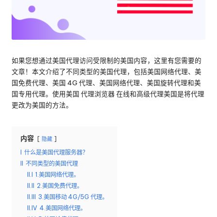
络
理
代
服
理
试
务
用、
器
代
如果您想通过美国代理访问受限制的美国内容，这里有您需要的
理
文章！本文介绍了不同类型的美国代理，包括美国网络代理、美
[
设
国免费代理、美国 4G 代理、美国网络代理、美国旋转代理和美
免
置
国专用代理。使用美国
代理浏览器
在线和高级代理美国是将代理
教
更改为美国的方法。
费
程、
网
试
络
内容
隐藏
用
数
I
什么是美国代理服务器？
据
]
II
不同类型的美国代理
搜
II.I
1.美国网络代理。
-
刮
II.II
2.美国免费代理。
等。
O
II.III
3.美国移动 4G/5G 代理。
II.IV
4.美国网络代理。
k