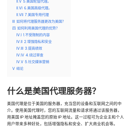
II.V
5.美国轮值代理。
e
II.VI
6.美国高级代理。
II.VII
7.美国专用代理
y
III
如何将代理服务器更改为美国？
P
四
如何利用美国代理的优势？
IV.I
1.不受限制的内容
ro
IV.II
2.增强隐私和安全
x
IV.III
3.提高绩效
IV.IV
4.绕过审查
y
IV.V
5.社交媒体营销
V
结论
什么是美国代理服务器？
美国代理是位于美国的服务器，充当您的设备和互联网之间的中
介。使用美国代理时，您的互联网流量和请求将通过该服务器，
用美国 IP 地址掩盖您的原始 IP 地址。这一过程可为企业主和个人
用户带来多种好处，包括增强隐私和安全、扩大商业机会等。