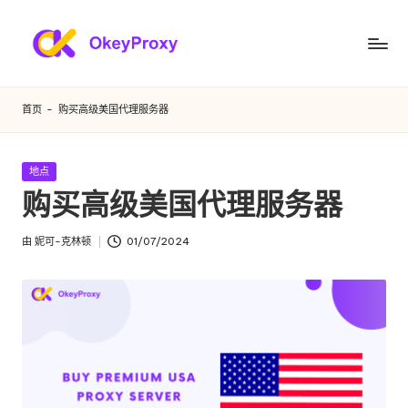
跳
至
满
OkeyProxy，
内
功
足
容
首页
-
购买高级美国代理服务器
能
您
强
大
各
发
地点
的
布
购买高级美国代理服务器
种
HTTP(S)/SOCKS5
在
住
需
由
妮可-克林顿
01/07/2024
宅
发
求
代
布
理，
者
的
关
住
于
免
宅
费
代
网