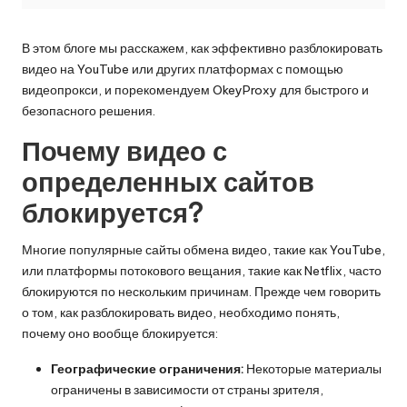
о
б
В этом блоге мы расскажем, как эффективно разблокировать
н
видео на YouTube или других платформах с помощью
а
видеопрокси, и порекомендуем OkeyProxy для быстрого и
безопасного решения.
я
Почему видео с
в
определенных сайтов
е
блокируется?
р
с
Многие популярные сайты обмена видео, такие как YouTube,
или платформы потокового вещания, такие как Netflix, часто
и
блокируются по нескольким причинам. Прежде чем говорить
я
о том, как разблокировать видео, необходимо понять,
почему оно вообще блокируется:
]
Географические ограничения:
Некоторые материалы
-
ограничены в зависимости от страны зрителя,