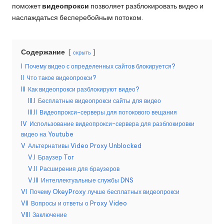
поможет
видеопрокси
позволяет разблокировать видео и
б
наслаждаться бесперебойным потоком.
е
с
Содержание
скрыть
п
I
Почему видео с определенных сайтов блокируется?
II
Что такое видеопрокси?
л
III
Как видеопрокси разблокируют видео?
а
III.I
Бесплатные видеопрокси сайты для видео
III.II
Видеопрокси-серверы для потокового вещания
т
IV
Использование видеопрокси-сервера для разблокировки
н
видео на Youtube
V
Альтернативы Video Proxy Unblocked
а
V.I
Браузер Tor
я
V.II
Расширения для браузеров
V.III
Интеллектуальные службы DNS
п
VI
Почему OkeyProxy лучше бесплатных видеопрокси
р
VII
Вопросы и ответы о Proxy Video
VIII
Заключение