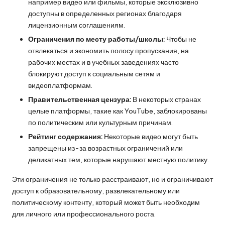
O
например видео или фильмы, которые эксклюзивно
доступны в определенных регионах благодаря
k
лицензионным соглашениям.
e
Ограничения по месту работы/школы:
Чтобы не
отвлекаться и экономить полосу пропускания, на
y
рабочих местах и в учебных заведениях часто
P
блокируют доступ к социальным сетям и
видеоплатформам.
r
Правительственная цензура:
В некоторых странах
o
целые платформы, такие как YouTube, заблокированы
по политическим или культурным причинам.
x
Рейтинг содержания:
Некоторые видео могут быть
y
запрещены из-за возрастных ограничений или
деликатных тем, которые нарушают местную политику.
Эти ограничения не только расстраивают, но и ограничивают
доступ к образовательному, развлекательному или
политическому контенту, который может быть необходим
для личного или профессионального роста.