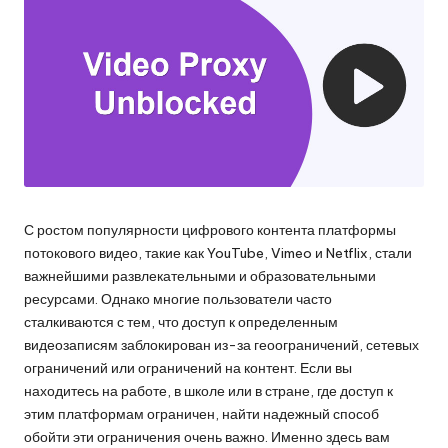
и
д
многое
л
другое.
я
л
ю
б
ы
С ростом популярности цифрового контента платформы
потокового видео, такие как YouTube, Vimeo и Netflix, стали
х
важнейшими развлекательными и образовательными
н
ресурсами. Однако многие пользователи часто
сталкиваются с тем, что доступ к определенным
у
видеозаписям заблокирован из-за геоограничений, сетевых
ж
ограничений или ограничений на контент. Если вы
находитесь на работе, в школе или в стране, где доступ к
д
этим платформам ограничен, найти надежный способ
[
обойти эти ограничения очень важно. Именно здесь вам