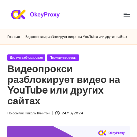
Перейти
к
Ж
OkeyProxy,
содержанию
мощные
и
Главная
-
Видеопрокси разблокирует видео на YouTube или других сайтах
жилые
л
прокси
HTTP(S)/SOCKS5,
ы
Опубликовано
Доступ заблокирован
Прокси-серверы
бесплатные
в
Видеопрокси
е
пробные
веб-
разблокирует видео на
п
прокси,
YouTube или других
р
учебники
по
сайтах
о
настройке
к
прокси,
По ссылке
Николь Клинтон
24/10/2024
Опубликовано
скраппинг
с
веб-
и
данных