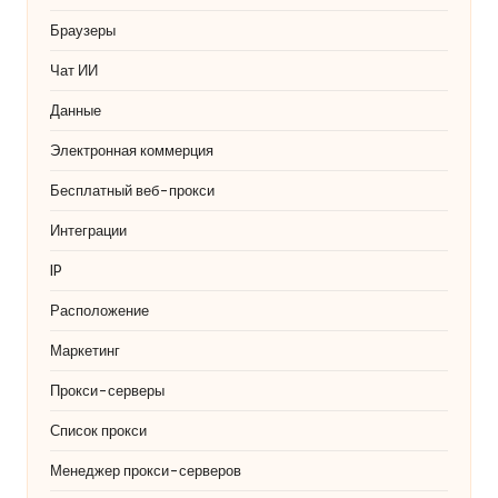
O
Браузеры
k
Чат ИИ
e
Данные
y
Электронная коммерция
P
Бесплатный веб-прокси
r
Интеграции
o
IP
x
y
Расположение
Маркетинг
Прокси-серверы
Список прокси
Менеджер прокси-серверов