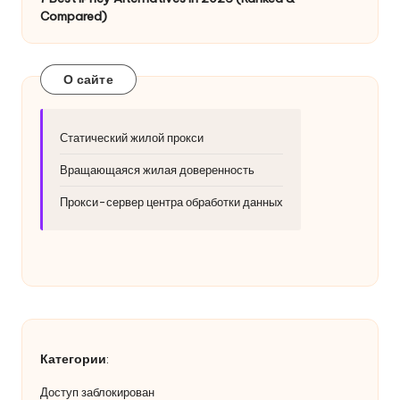
о
Compared)
б
н
О сайте
а
я
Статический жилой прокси
в
Вращающаяся жилая доверенность
е
Прокси-сервер центра обработки данных
р
с
и
я
]
Категории
:
-
Доступ заблокирован