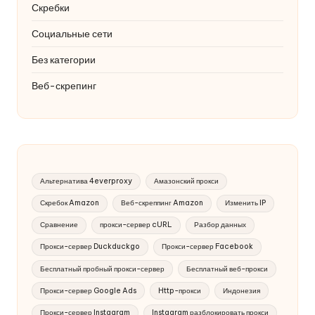
Скребки
Социальные сети
Без категории
Веб-скрепинг
Альтернатива 4everproxy
Амазонский прокси
Скребок Amazon
Веб-скреппинг Amazon
Изменить IP
Сравнение
прокси-сервер cURL
Разбор данных
Прокси-сервер Duckduckgo
Прокси-сервер Facebook
Бесплатный пробный прокси-сервер
Бесплатный веб-прокси
Прокси-сервер Google Ads
Http-прокси
Индонезия
Прокси-сервер Instagram
Instagram разблокировать прокси