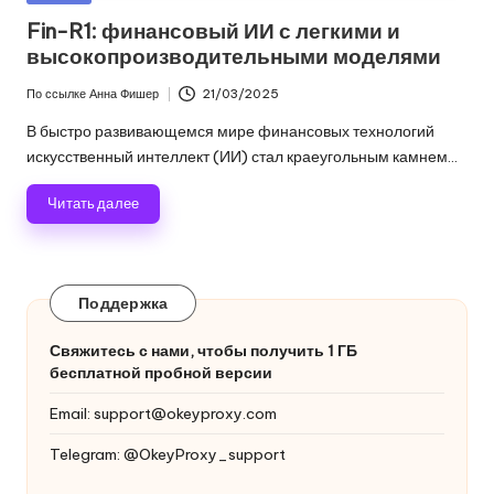
и
д
в
Fin-R1: финансовый ИИ с легкими и
многое
высокопроизводительными моделями
л
другое.
я
По ссылке
Анна Фишер
21/03/2025
Опубликовано
л
В быстро развивающемся мире финансовых технологий
искусственный интеллект (ИИ) стал краеугольным камнем...
ю
Читать далее
б
ы
х
Поддержка
н
Свяжитесь с нами, чтобы получить 1 ГБ
у
бесплатной пробной версии
ж
Email:
support@okeyproxy.com
д
Telegram: @OkeyProxy_support
[