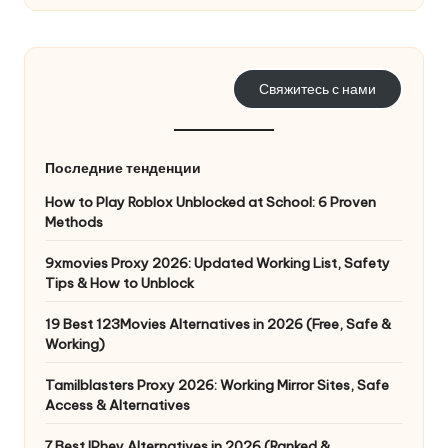
б
е
Свяжитесь с нами
с
п
л
Последние тенденции
а
How to Play Roblox Unblocked at School: 6 Proven
Methods
т
9xmovies Proxy 2026: Updated Working List, Safety
н
Tips & How to Unblock
а
19 Best 123Movies Alternatives in 2026 (Free, Safe &
я
Working)
п
Tamilblasters Proxy 2026: Working Mirror Sites, Safe
р
Access & Alternatives
7 Best IPhey Alternatives in 2026 (Ranked &