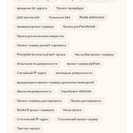
вращение ip-адреса
Прокси-провайдер
json против csv
Локальное seo
Node unblocker
проверка прокси-сервера
Прокси для Facebook
Прокси для нескольких аккаунтов
Прокси-сервер для веб-скрапинга
Proxyium бесплатный веб-прокси
Настройки прокси-сервера
Испытание по доверенности
прокси-сервер python
Случайный IP-адрес
жилищные доверенности
вращающиеся прокси-серверы для жилых помещений
Школьная доверенность
Скрапбукинг amazon
Прокси-серверы для скрапинга
Прокси для скрапинга
Socks 5 прокси-серверов
Носки прокси
Статический IP-адрес
Статический прокси-сервер
Твиттер-прокси