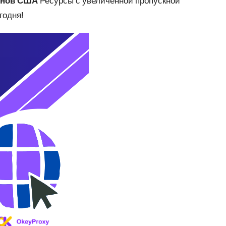
онов США
Ресурсы с увеличенной пропускной
годня!