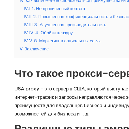
IV
Как вы можете воспользоваться преимуществами 
а
IV.I
1. Неограниченный контент
т
IV.II
2. Повышенная конфиденциальность и безопас
IV.III
3. Улучшенная производительность
н
IV.IV
4. Обойти цензуру
а
IV.V
5. Маркетинг в социальных сетях
V
Заключение
я
п
Что такое прокси-се
р
USA proxy - это сервер в США, который выступае
о
интернет-трафик и запросы направляются через э
б
преимуществ для владельцев бизнеса и индивид
возможностей для бизнеса и т. д.
н
Различные типы амер