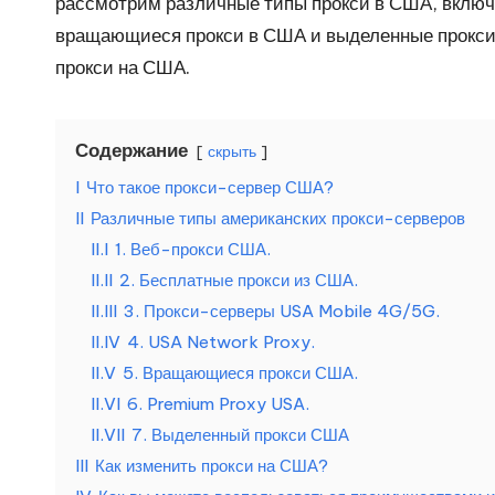
рассмотрим различные типы прокси в США, включ
н
вращающиеся прокси в США и выделенные прокс
у
прокси на США.
ж
Содержание
скрыть
д
I
Что такое прокси-сервер США?
[
II
Различные типы американских прокси-серверов
II.I
1. Веб-прокси США.
б
II.II
2. Бесплатные прокси из США.
е
II.III
3. Прокси-серверы USA Mobile 4G/5G.
II.IV
4. USA Network Proxy.
с
II.V
5. Вращающиеся прокси США.
II.VI
6. Premium Proxy USA.
п
II.VII
7. Выделенный прокси США
л
III
Как изменить прокси на США?