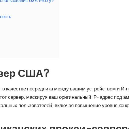
использования USA Proxy?
ность
рвер США?
т в качестве посредника между вашим устройством и Инт
тот сервер, маскируя ваш оригинальный IP-адрес под ам
уальных пользователей, включая повышение уровня кон
иканских прокси-сервер