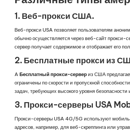
а
я
1. Веб-прокси США.
в
Веб-прокси USA позволяет пользователям анонимн
обычно осуществляется через веб-сайт прокси-сер
е
сервер получает содержимое и отображает его пол
р
2. Бесплатные прокси из С
с
A
Бесплатный прокси-сервер
из США предлагает
и
ограничены по скорости и пропускной способност
я
задач, требующих высокого уровня безопасности и
]
3. Прокси-серверы USA Mob
-
Прокси-серверы USA 4G/5G используют мобильные
адресов, например, для веб-скреппинга или упра