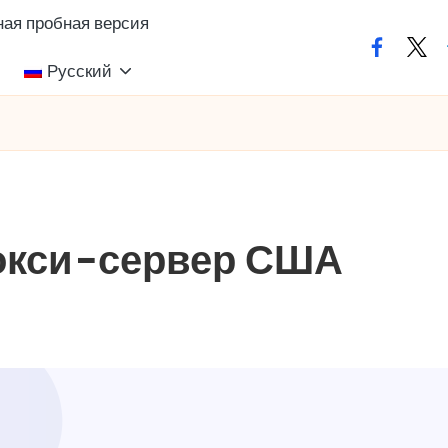
ая пробная версия
facebook
twit
Русский
окси-сервер США