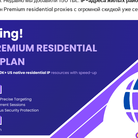
. Недавно мы добавили 150 тыс.
IP-адреса жилых рай
Premium residential proxies с огромной скидкой уже се