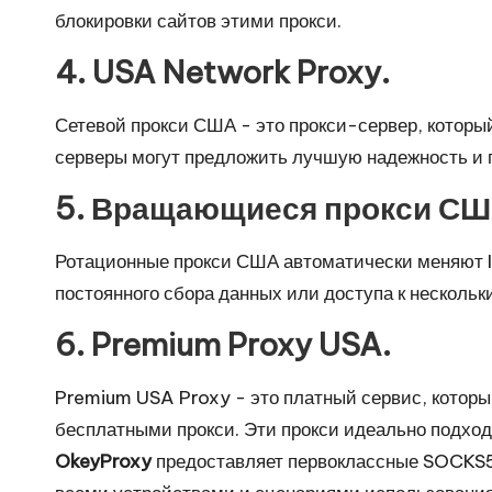
O
блокировки сайтов этими прокси.
k
4. USA Network Proxy.
e
Сетевой прокси США - это прокси-сервер, которы
y
серверы могут предложить лучшую надежность и 
P
5. Вращающиеся прокси СШ
r
Ротационные прокси США автоматически меняют I
o
постоянного сбора данных или доступа к нескольк
x
6. Premium Proxy USA.
y
Premium USA Proxy - это платный сервис, которы
бесплатными прокси. Эти прокси идеально подход
OkeyProxy
предоставляет первоклассные SOCKS5