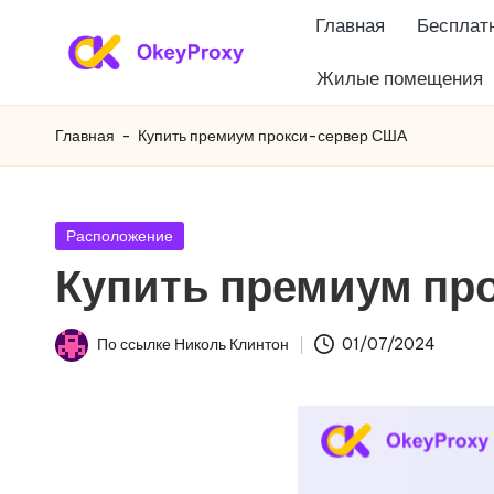
Главная
Бесплатн
Перейти
Жилые помещения
Ж
к
OkeyProxy,
содержанию
мощные
и
Главная
-
Купить премиум прокси-сервер США
жилые
л
прокси
HTTP(S)/SOCKS5,
ы
Опубликовано
Расположение
бесплатные
в
Купить премиум пр
е
пробные
веб-
п
По ссылке
Николь Клинтон
01/07/2024
прокси,
Опубликовано
р
учебники
по
о
настройке
к
прокси,