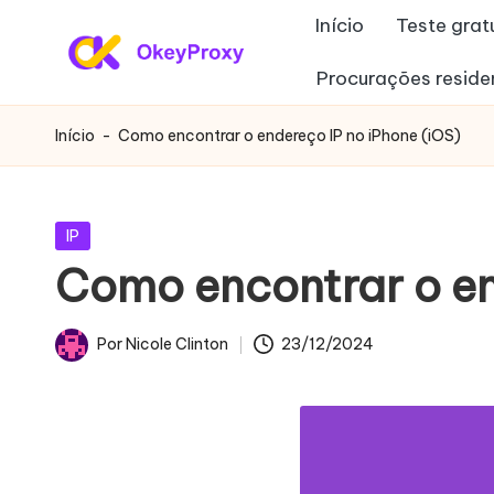
Início
Teste grat
Saltar
Procurações reside
P
para
OkeyProxy,
o
poderosos
r
Início
-
Como encontrar o endereço IP no iPhone (iOS)
conteúdo
proxies
o
residenciais
HTTP(S)/SOCKS5,
xi
Publicado
IP
sobre
em
Como encontrar o en
e
a
avaliação
s
Por
Nicole Clinton
23/12/2024
gratuita
Publicado
r
de
por
proxies
e
Web,
si
tutoriais