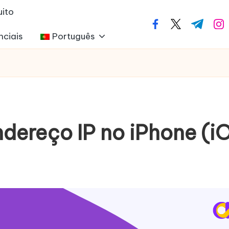
uito
facebook.com
twitter.com
t.me
ins
nciais
Português
dereço IP no iPhone (i