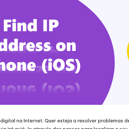
igital na Internet. Quer esteja a resolver problemas d
guia irá guiá-lo através dos passos para localizar o seu