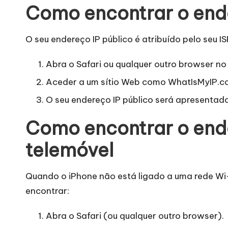
d
Como encontrar o ende
e
O seu endereço IP público é atribuído pelo seu IS
s
Abra o Safari ou qualquer outro browser no
[
Aceder a um sítio Web como
WhatIsMyIP.c
T
O seu endereço IP público será apresentado
e
Como encontrar o ende
s
telemóvel
t
Quando o iPhone não está ligado a uma rede Wi-
e
encontrar:
g
Abra o Safari (ou qualquer outro browser).