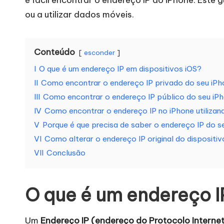
a
ou a utilizar dados móveis.
t
Conteúdo
o
esconder
I
O que é um endereço IP em dispositivos iOS?
d
II
Como encontrar o endereço IP privado do seu iPh
a
III
Como encontrar o endereço IP público do seu iP
IV
Como encontrar o endereço IP no iPhone utiliza
s
V
Porque é que precisa de saber o endereço IP do s
VI
Como alterar o endereço IP original do disposit
a
VII
Conclusão
s
s
O que é um endereço I
u
Um
Endereço IP (endereço do Protocolo Interne