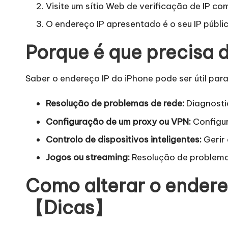
r
Visite um sítio Web de verificação de IP c
á
O endereço IP apresentado é o seu IP públi
ti
Porque é que precisa 
s
Saber o endereço IP do iPhone pode ser útil para
]
Resolução de problemas de rede:
Diagnostic
-
Configuração de um proxy ou VPN:
Configur
O
Controlo de dispositivos inteligentes:
Gerir 
k
Jogos ou streaming:
Resolução de problemas
e
Como alterar o endereç
y
【Dicas】
P