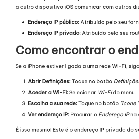
a
a outro dispositivo iOS comunicar com outros dis
s
Endereço IP público:
Atribuído pelo seu forn
n
Endereço IP privado:
Atribuído pelo seu rout
e
Como encontrar o ende
c
Se o iPhone estiver ligado a uma rede Wi-Fi, sig
e
Abrir Definições:
Toque no botão
Definiçõe
s
Aceder a Wi-Fi:
Selecionar
Wi-Fi
do menu.
si
Escolha a sua rede:
Toque no botão
"ícone "
d
Ver endereço IP:
Procurar o
Endereço IP
na 
a
É isso mesmo! Este é o endereço IP privado do s