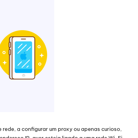
e rede, a configurar um proxy ou apenas curioso,
 endereço IP, quer esteja ligado a uma rede Wi-Fi