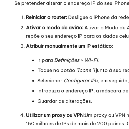
Se pretender alterar o endereço IP do seu iPhone
r
Reiniciar o router:
Desligue o iPhone da rede 
o
Ativar o modo de avião:
Ativar o Modo de 
x
repõe o seu endereço IP para os dados celu
Atribuir manualmente um IP estático:
y
Ir para
Definições
>
Wi-Fi
.
Toque no botão
"ícone "i
junto à sua re
Selecionar
Configurar IP
e, em seguida
Introduza o endereço IP, a máscara de
Guardar as alterações.
Utilizar um proxy ou VPN:
Um proxy ou VPN n
150 milhões de IPs de mais de 200 países,