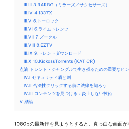
ア
III.III
3.RARBG（ミラーズ／サクセサーズ）
ス
III.IV
4.1337X
ク
ル
III.V
5.トーロック
レ
]
III.VI
6.ライムトレンツ
イ
III.VII
7.ズークル
ピ
-
III.VIII
8.EZTV
ン
O
III.IX
9.トレントダウンロード
グ
III.X
10.KickassTorrents (KAT CR)
な
k
点滴
トレント・ジャングルで生き残るための重要なヒ
ど
IV.I
セキュリティ盾と剣
e
に
IV.II
合法性クリックする前に法律を知ろう
つ
y
IV.III
コンテンツを見つける：炎上しない技術
い
V
結論
P
て。
ro
1080pの最新作を見ようとすると、真っ白な画面が表