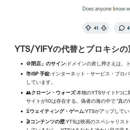
YTS/YIFYの代替とプロキシ
🚫
閉店」のサイン
:ドメインの差し押さえは、
📚
ISP 手錠
:インターネット・サービス・プロバ
しています。
👥
クローン・ウォーズ
:本物のYTSサイト1
サイトが10は存在する。偽者の海の中で "真のY
⏳
ウェイティング・ゲーム
:YTSがアップし
🎬
コンテンツの壁
:YTSは映画のスペシャリス
しているなら、YTSはあなたを冷たい目で見