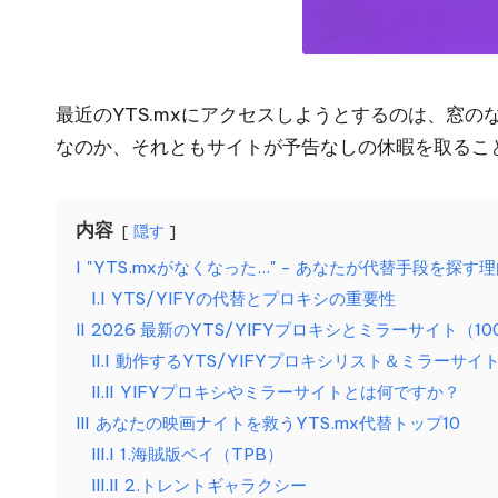
シ
プ
設
ロ
定
の
最近のYTS.mxにアクセスしようとするのは、窓の
キ
チ
なのか、それともサイトが予告なしの休暇を取るこ
シ
ュ
ー
[
ト
内容
隠す
リ
無
I
"YTS.mxがなくなった..." - あなたが代替手段を探す
ア
I.I
YTS/YIFYの代替とプロキシの重要性
料
ル、
II
2026 最新のYTS/YIFYプロキシとミラーサイト（1
Web
ト
II.I
動作するYTS/YIFYプロキシリスト＆ミラーサイ
デ
II.II
YIFYプロキシやミラーサイトとは何ですか？
ラ
ー
III
あなたの映画ナイトを救うYTS.mx代替トップ10
タ
III.I
1.海賊版ベイ（TPB）
イ
III.II
2.トレントギャラクシー
の