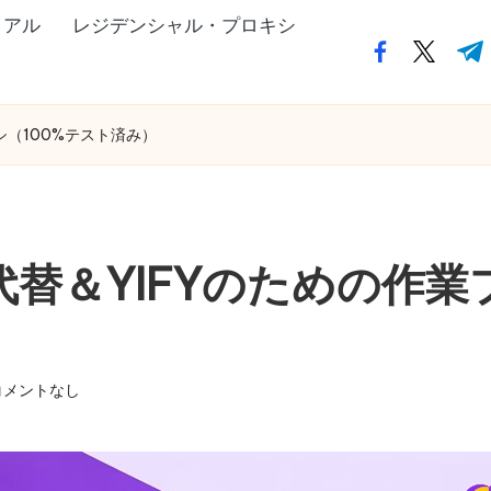
イアル
レジデンシャル・プロキシ
フ
ツ
テ
ェ
イ
ィ
イ
ッ
ー
キシ（100%テスト済み）
ス
タ
ミ
ブ
ー・
ー
ッ
ド
ク・
ッ
x代替＆YIFYのための作
ド
ト・
ッ
コ
ト・
ム
コ
コメントなし
ム