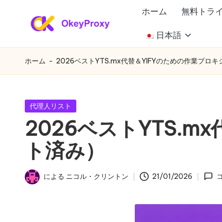
ホーム
無料トラ
コ
日本語
あ
ン
OkeyProxy、
テ
強
ら
ホーム
-
2026ベストYTS.mx代替＆YIFYのための作業プロ
ン
力
ゆ
ツ
な
へ
HTTP(S)/SOCKS5
る
カ
代理人リスト
ス
住
テ
2026ベストYTS.m
ニ
キ
ゴ
宅
ッ
リ
ト済み）
プ
ー
ー
プ
ロ
ズ
キ
による
ニコル・クリントン
21/01/2026
投
シ、
に
稿
無
者
対
料