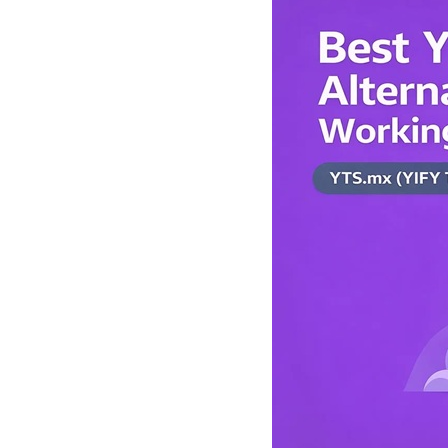
の
応
Web
す
プ
ロ
る
キ
レ
シ
の
ジ
ト
デ
ラ
イ
ン
ア
シ
ル、
プ
ャ
ロ
ル
キ