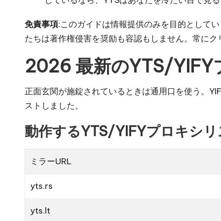
免責事項
:このガイドは情報提供のみを目的として
たちは著作権侵害を奨励も容認もしません。常にク
2026 最新のYTS/Y
正面玄関が施錠されているときは通用口を使う。YI
ストしました。
動作するYTS/YIFYプロキ
ミラーURL
yts.rs
yts.lt