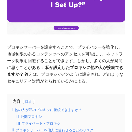
ロ
る
キ
レ
シ
の
ジ
ト
デ
ラ
イ
ン
プロキシサーバーを設定することで、プライバシーを強化し、
ア
地域制限のあるコンテンツへのアクセスを可能にし、ネットワ
シ
ル、
ーク制限を回避することができます。しかし、多くの人が疑問
プ
ャ
に思うことがある：
私が設定したプロキシに他の人が接続でき
ロ
ますか？
答えは、プロキシがどのように設定され、どのような
キ
ル
セキュリティ対策がとられているかによる。
シ
プ
設
定
ロ
内容
隠す
の
キ
チ
I
他の人が私のプロキシに接続できますか？
ュ
I.I
公開プロキシ
シ
ー
I.II
プライベート・プロキシ
[
ト
II
プロキシサーバーを他人に使わせることのリスク