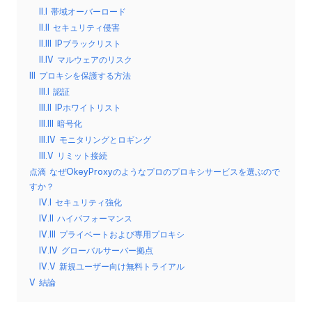
リ
II.I
帯域オーバーロード
無
ア
II.II
セキュリティ侵害
料
ル、
II.III
IPブラックリスト
Web
II.IV
マルウェアのリスク
ト
デ
III
プロキシを保護する方法
ラ
ー
III.I
認証
タ
III.II
IPホワイトリスト
イ
の
III.III
暗号化
ア
ス
III.IV
モニタリングとロギング
ク
III.V
リミット接続
ル
レ
点滴
なぜOkeyProxyのようなプロのプロキシサービスを選ぶので
]
すか？
イ
IV.I
セキュリティ強化
ピ
-
IV.II
ハイパフォーマンス
ン
O
IV.III
プライベートおよび専用プロキシ
グ
IV.IV
グローバルサーバー拠点
な
k
IV.V
新規ユーザー向け無料トライアル
ど
e
V
結論
に
つ