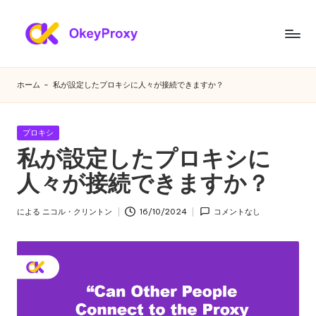
コ
ン
あ
OkeyProxy、
テ
強
ら
ン
ホーム
-
私が設定したプロキシに人々が接続できますか？
力
ツ
ゆ
な
へ
HTTP(S)/SOCKS5
ス
る
カ
プロキシ
住
キ
テ
私が設定したプロキシに
ニ
宅
ゴ
ッ
プ
リ
人々が接続できますか？
プ
ー
ー
ロ
ズ
キ
による
ニコル・クリントン
16/10/2024
コメントなし
投
シ、
に
稿
無
者
対
料
の
応
Web
す
プ