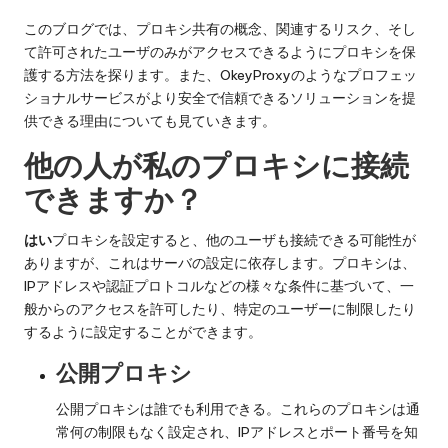
y
い
Pr
て。
このブログでは、プロキシ共有の概念、関連するリスク、そし
て許可されたユーザのみがアクセスできるようにプロキシを保
o
護する方法を探ります。また、OkeyProxyのようなプロフェッ
x
ショナルサービスがより安全で信頼できるソリューションを提
供できる理由についても見ていきます。
y
他の人が私のプロキシに接続
できますか？
はい
プロキシを設定すると、他のユーザも接続できる可能性が
ありますが、これはサーバの設定に依存します。プロキシは、
IPアドレスや認証プロトコルなどの様々な条件に基づいて、一
般からのアクセスを許可したり、特定のユーザーに制限したり
するように設定することができます。
公開プロキシ
公開プロキシは誰でも利用できる。これらのプロキシは通
常何の制限もなく設定され、IPアドレスとポート番号を知