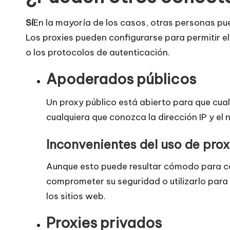
[
Sí
En la mayoría de los casos, otras personas pu
P
Los proxies pueden configurarse para permitir el 
r
o los protocolos de autenticación.
u
Apoderados públicos
e
Un proxy público está abierto para que cualq
b
cualquiera que conozca la dirección IP y el 
a
Inconvenientes del uso de prox
g
Aunque esto puede resultar cómodo para co
r
comprometer su seguridad o utilizarlo para 
los sitios web.
a
Proxies privados