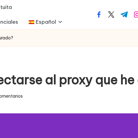
tuita
facebook.com
twitter.com
t.me
i
nciales
Español
gurado?
ectarse al proxy que he
omentarios