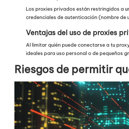
t
Los proxies privados están restringidos a u
u
credenciales de autenticación (nombre de u
it
Ventajas del uso de proxies pr
a
Al limitar quién puede conectarse a tu prox
]
ideales para uso personal o de pequeños g
-
Riesgos de permitir que
O
k
e
y
P