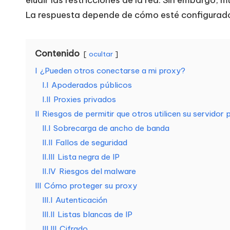
r
La respuesta depende de cómo esté configurado 
a
Contenido
t
ocultar
I
¿Pueden otros conectarse a mi proxy?
o
I.I
Apoderados públicos
d
I.II
Proxies privados
II
Riesgos de permitir que otros utilicen su servidor 
a
II.I
Sobrecarga de ancho de banda
II.II
Fallos de seguridad
s
II.III
Lista negra de IP
s
II.IV
Riesgos del malware
III
Cómo proteger su proxy
u
III.I
Autenticación
s
III.II
Listas blancas de IP
III.III
Cifrado