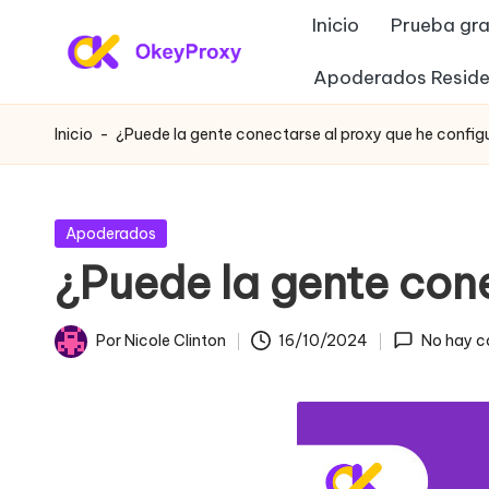
Inicio
Prueba gra
Saltar
Apoderados Reside
P
al
OkeyProxy,
contenido
potentes
r
Inicio
-
¿Puede la gente conectarse al proxy que he confi
proxies
o
residenciales
HTTP(S)/SOCKS5,
xi
Publicada
Apoderados
sobre
en
¿Puede la gente con
e
proxies
web
s
Por
Nicole Clinton
16/10/2024
No hay c
gratuitos
Publicado
r
de
por
prueba,
e
tutoriales
si
de