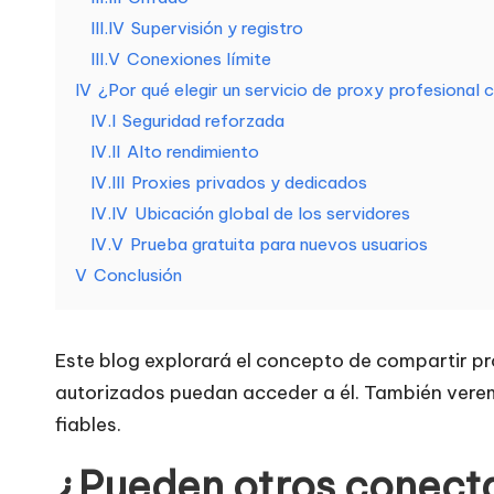
n
III.IV
Supervisión y registro
e
III.V
Conexiones límite
IV
¿Por qué elegir un servicio de proxy profesiona
c
IV.I
Seguridad reforzada
IV.II
Alto rendimiento
e
IV.III
Proxies privados y dedicados
si
IV.IV
Ubicación global de los servidores
IV.V
Prueba gratuita para nuevos usuarios
d
V
Conclusión
a
d
Este blog explorará el concepto de compartir pro
autorizados puedan acceder a él. También verem
e
fiables.
s
¿Pueden otros conecta