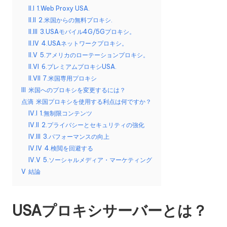
リ
II.I
1.Web Proxy USA.
無
ア
II.II
2.米国からの無料プロキシ.
料
ル、
II.III
3.USAモバイル4G/5Gプロキシ。
Web
II.IV
4.USAネットワークプロキシ。
ト
デ
II.V
5.アメリカのローテーションプロキシ。
ラ
ー
II.VI
6.プレミアムプロキシUSA.
タ
II.VII
7.米国専用プロキシ
イ
の
III
米国へのプロキシを変更するには？
ア
ス
点滴
米国プロキシを使用する利点は何ですか？
ク
IV.I
1.無制限コンテンツ
ル
レ
IV.II
2.プライバシーとセキュリティの強化
]
イ
IV.III
3.パフォーマンスの向上
ピ
IV.IV
4.検閲を回避する
-
ン
IV.V
5.ソーシャルメディア・マーケティング
O
グ
V
結論
な
k
ど
e
USAプロキシサーバーとは？
に
つ