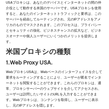
y
い
USAプロキシは、あなたのデバイスとインターネットの間の仲
Pr
て。
介役として動作する米国のサーバーです。USAプロキシを使用
すると、あなたのインターネットトラフィックと要求は、この
o
サーバーを経由してルーティングされ、元のIPアドレスをアメ
x
リカのものでマスクされます。このプロセスは、プライバシー
とセキュリティの強化、ビジネスチャンスの拡大など、ビジネ
y
スオーナーや個人ユーザーにいくつかのメリットを提供しま
す。
米国プロキシの種類
1.Web Proxy USA.
WebプロキシUSAは、Webベースのインターフェイスを介して
要求をルーティングすることにより、ユーザーが匿名でインタ
ーネットを閲覧することができます。これらのプロキシは、通
常、プロキシサーバーのウェブサイトを介してアクセスされ、
ユーザーは訪問したいサイトのURLを入力することができま
す。Webプロキシは、コンテンツを取得し、ユーザーに表示
し、元のIPアドレスを隠します。