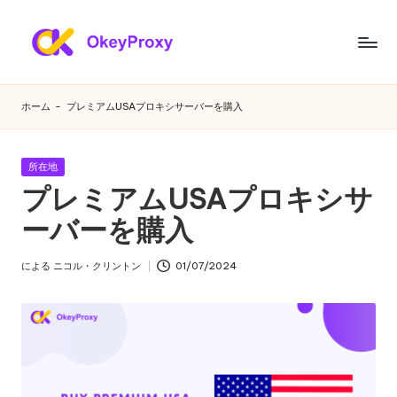
コ
ン
あ
OkeyProxy、
テ
強
ら
ン
ホーム
-
プレミアムUSAプロキシサーバーを購入
力
ツ
ゆ
な
へ
HTTP(S)/SOCKS5
ス
る
カ
所在地
住
キ
テ
プレミアムUSAプロキシサ
ニ
宅
ゴ
ッ
プ
リ
ーバーを購入
プ
ー
ー
ロ
ズ
キ
による
ニコル・クリントン
01/07/2024
投
シ、
に
稿
無
者
対
料
の
応
Web
す
プ