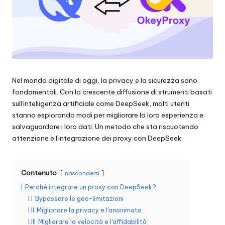
scraping
zi
di
a
dati
web
li
e
p
altro
ancora.
e
Nel mondo digitale di oggi, la privacy e la sicurezza sono
fondamentali. Con la crescente diffusione di strumenti basati
r
sull'intelligenza artificiale come DeepSeek, molti utenti
o
stanno esplorando modi per migliorare la loro esperienza e
salvaguardare i loro dati. Un metodo che sta riscuotendo
g
attenzione è l'integrazione dei proxy con DeepSeek.
ni
e
Contenuto
nascondersi
si
I
Perché integrare un proxy con DeepSeek?
I.I
Bypassare le geo-limitazioni
g
I.II
Migliorare la privacy e l'anonimato
e
I.III
Migliorare la velocità e l'affidabilità