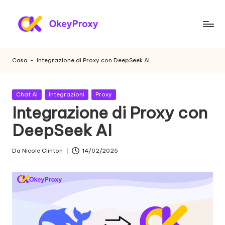
Vai
al
P
OkeyProxy,
contenuto
potenti
r
Casa
-
Integrazione di Proxy con DeepSeek AI
proxy
o
residenziali
HTTP(S)/SOCKS5,
x
Pubblicato
Chat AI
Integrazioni
Proxy
su
in
Integrazione di Proxy con
y
prove
gratuite
DeepSeek AI
r
di
e
proxy
Da
Nicole Clinton
14/02/2025
Postato
web,
si
da
tutorial
d
sulle
impostazioni
e
dei
n
proxy,