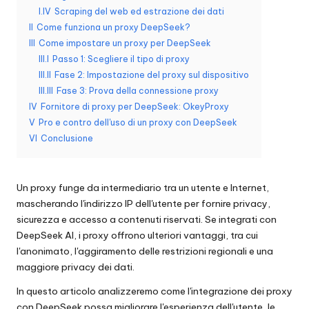
I.IV
Scraping del web ed estrazione dei dati
n
II
Come funziona un proxy DeepSeek?
z
III
Come impostare un proxy per DeepSeek
III.I
Passo 1: Scegliere il tipo di proxy
a
III.II
Fase 2: Impostazione del proxy sul dispositivo
[
III.III
Fase 3: Prova della connessione proxy
IV
Fornitore di proxy per DeepSeek: OkeyProxy
P
V
Pro e contro dell'uso di un proxy con DeepSeek
r
VI
Conclusione
o
v
Un proxy funge da intermediario tra un utente e Internet,
mascherando l'indirizzo IP dell'utente per fornire privacy,
a
sicurezza e accesso a contenuti riservati. Se integrati con
g
DeepSeek AI, i proxy offrono ulteriori vantaggi, tra cui
l'anonimato, l'aggiramento delle restrizioni regionali e una
r
maggiore privacy dei dati.
a
In questo articolo analizzeremo come l'integrazione dei proxy
con DeepSeek possa migliorare l'esperienza dell'utente, le