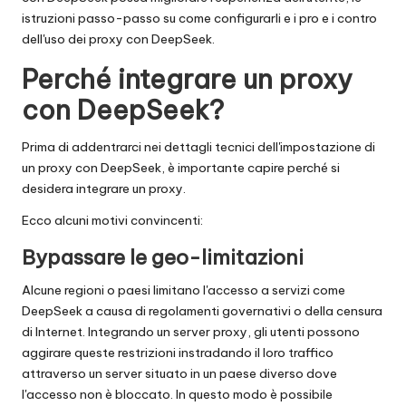
t
istruzioni passo-passo su come configurarli e i pro e i contro
ui
dell'uso dei proxy con DeepSeek.
t
Perché integrare un proxy
a
con DeepSeek?
]
Prima di addentrarci nei dettagli tecnici dell'impostazione di
-
un proxy con DeepSeek, è importante capire perché si
O
desidera integrare un proxy.
k
Ecco alcuni motivi convincenti:
e
Bypassare le geo-limitazioni
y
Alcune regioni o paesi limitano l'accesso a servizi come
P
DeepSeek a causa di regolamenti governativi o della censura
di Internet. Integrando un server proxy, gli utenti possono
r
aggirare queste restrizioni instradando il loro traffico
attraverso un server situato in un paese diverso dove
o
l'accesso non è bloccato. In questo modo è possibile