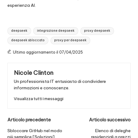
esperienza AI.
Tag:
deepseek
integrazione deepseek
proxy deepseek
deepseek sbloccato
proxy per deepseek
Ultimo aggiornamento il 07/04/2025
Nicole Clinton
Un professionista IT entusiasta di condividere
informazioni e conoscenze.
Visualizza tutti i messaggi
Navigazione
Articolo precedente
Articolo successivo
posticipata
Sbloccare GitHub nel modo
Elenco di deleghe
più semplice [Soluzioni]
residenziali a prezzi