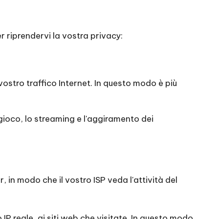
r riprendervi la vostra privacy:
vostro traffico Internet. In questo modo è più
 gioco, lo streaming e l'aggiramento dei
, in modo che il vostro ISP veda l'attività del
zo IP reale, ai siti web che visitate. In questo modo