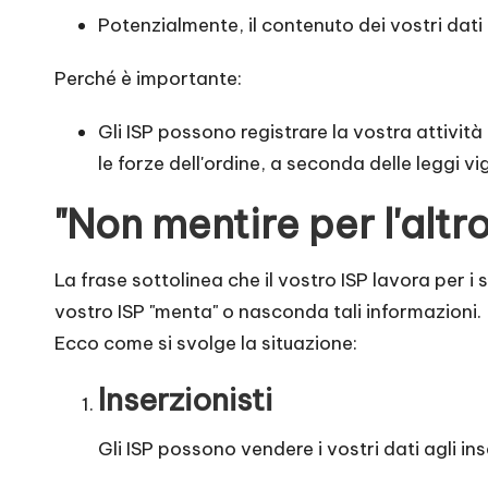
P
Potenzialmente, il contenuto dei vostri dati 
r
Perché è importante:
o
Gli ISP possono registrare la vostra attivit
v
le forze dell'ordine, a seconda delle leggi vi
a
"Non mentire per l'altr
g
La frase sottolinea che il vostro ISP lavora per i s
r
vostro ISP "menta" o nasconda tali informazioni.
Ecco come si svolge la situazione:
a
Inserzionisti
t
u
Gli ISP possono vendere i vostri dati agli in