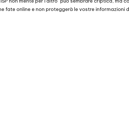
"L'ISP non mente per l'altro" può sembrare criptica, ma 
he fate online e non proteggerà le vostre informazioni da