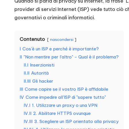
Quando si parla di privacy su Internet, la frase 
impostazioni
e
provider di servizi Internet (ISP) vede tutto ciò c
dei
governativi o criminali informatici.
n
proxy,
scraping
zi
di
Contenuto
nascondersi
a
dati
I
Cos'è un ISP e perché è importante?
web
II
"Non mentire per l'altro" - Qual è il problema?
li
e
II.I
Inserzionisti
p
altro
II.II
Autorità
ancora.
II.III
Gli hacker
e
III
Come capire se il vostro ISP è affidabile
r
IV
Come impedire all'ISP di "sapere tutto"
IV.I
1. Utilizzare un proxy o una VPN
o
IV.II
2. Abilitare HTTPS ovunque
g
IV.III
3. Scegliere un ISP orientato alla privacy