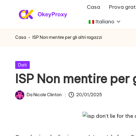
Casa
Prova grat
Vai
Italiano
P
al
OkeyProxy,
contenuto
potenti
r
Casa
-
ISP Non mentire per gli altri ragazzi
proxy
o
residenziali
HTTP(S)/SOCKS5,
x
Pubblicato
Dati
su
in
ISP Non mentire per g
y
prove
gratuite
r
Da
Nicole Clinton
20/01/2025
di
Postato
e
proxy
da
web,
si
tutorial
d
sulle