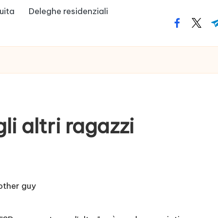
uita
Deleghe residenziali
facebook.
twitte
t
li altri ragazzi