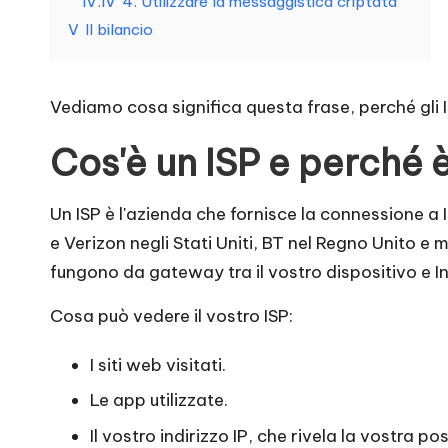
IV.IV
4. Utilizzare la messaggistica criptata
n
V
Il bilancio
i
e
Vediamo cosa significa questa frase, perché gli I
si
Cos'è un ISP e perché 
g
Un ISP è l'azienda che fornisce la connessione a In
e
e Verizon negli Stati Uniti, BT nel Regno Unito e mo
fungono da gateway tra il vostro dispositivo e In
n
Cosa può vedere il vostro ISP:
z
I siti web visitati.
a
Le app utilizzate.
[
Il vostro indirizzo IP, che rivela la vostra po