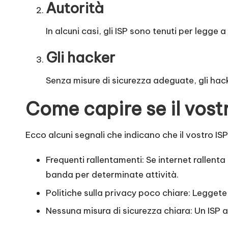
it
Autorità
a
In alcuni casi, gli ISP sono tenuti per legge 
]
Gli hacker
-
Senza misure di sicurezza adeguate, gli hacke
O
Come capire se il vostr
k
e
Ecco alcuni segnali che indicano che il vostro 
y
Frequenti rallentamenti: Se internet rallenta
banda per determinate attività.
P
Politiche sulla privacy poco chiare: Leggete 
r
Nessuna misura di sicurezza chiara: Un ISP a