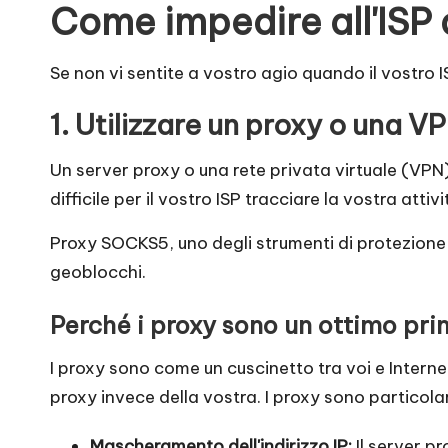
o
Come impedire all'ISP d
x
Se non vi sentite a vostro agio quando il vostro I
y
1. Utilizzare un proxy o una V
Un server proxy o una rete privata virtuale (VPN) 
difficile per il vostro ISP tracciare la vostra attivi
Proxy SOCKS5
, uno degli strumenti di protezione
geoblocchi.
Perché i proxy sono un ottimo pr
I proxy sono come un cuscinetto tra voi e Internet.
proxy invece della vostra. I proxy sono particolar
Mascheramento dell'indirizzo IP:
Il server pr