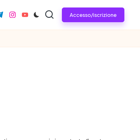
Accesso/iscrizione
com
r.com
.me
instagram.com
youtube.com