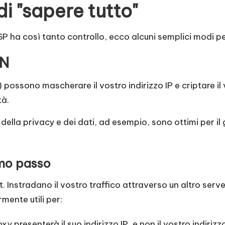
i "sapere tutto"
SP ha così tanto controllo, ecco alcuni semplici modi pe
PN
possono mascherare il vostro indirizzo IP e criptare il 
tà.
 della privacy e dei dati, ad esempio, sono ottimi per il
imo passo
 Instradano il vostro traffico attraverso un altro server
mente utili per:
oxy presenterà il suo indirizzo IP, e non il vostro indiriz