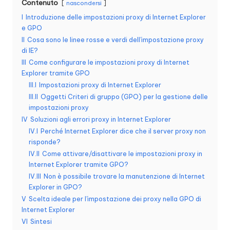
Contenuto
nascondersi
n
I
Introduzione delle impostazioni proxy di Internet Explorer
z
e GPO
II
Cosa sono le linee rosse e verdi dell'impostazione proxy
a
di IE?
III
Come configurare le impostazioni proxy di Internet
[
Explorer tramite GPO
P
III.I
Impostazioni proxy di Internet Explorer
III.II
Oggetti Criteri di gruppo (GPO) per la gestione delle
r
impostazioni proxy
o
IV
Soluzioni agli errori proxy in Internet Explorer
IV.I
Perché Internet Explorer dice che il server proxy non
v
risponde?
a
IV.II
Come attivare/disattivare le impostazioni proxy in
Internet Explorer tramite GPO?
g
IV.III
Non è possibile trovare la manutenzione di Internet
Explorer in GPO?
r
V
Scelta ideale per l'impostazione dei proxy nella GPO di
a
Internet Explorer
VI
Sintesi