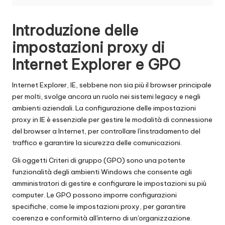
t
ui
Introduzione delle
t
impostazioni proxy di
a
Internet Explorer e GPO
]
-
Internet Explorer, IE, sebbene non sia più il browser principale
per molti, svolge ancora un ruolo nei sistemi legacy e negli
O
ambienti aziendali. La configurazione delle impostazioni
k
proxy in IE è essenziale per gestire le modalità di connessione
del browser a Internet, per controllare l'instradamento del
e
traffico e garantire la sicurezza delle comunicazioni.
y
Gli oggetti Criteri di gruppo (GPO) sono una potente
P
funzionalità degli ambienti Windows che consente agli
amministratori di gestire e configurare le impostazioni su più
r
computer. Le GPO possono imporre configurazioni
specifiche, come le impostazioni proxy, per garantire
o
coerenza e conformità all'interno di un'organizzazione.