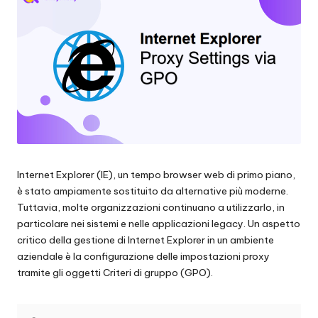
scraping
zi
di
a
dati
web
li
e
p
altro
ancora.
e
r
o
Internet Explorer (IE), un tempo browser web di primo piano,
g
è stato ampiamente sostituito da alternative più moderne.
Tuttavia, molte organizzazioni continuano a utilizzarlo, in
ni
particolare nei sistemi e nelle applicazioni legacy. Un aspetto
e
critico della gestione di Internet Explorer in un ambiente
aziendale è la configurazione delle impostazioni proxy
si
tramite gli oggetti Criteri di gruppo (GPO).
g
e