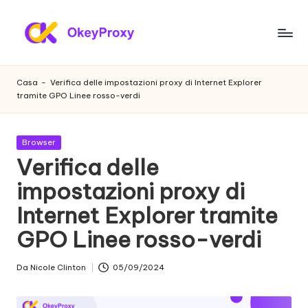
Vai
al
P
OkeyProxy,
contenuto
potenti
r
Casa
-
Verifica delle impostazioni proxy di Internet Explorer
proxy
tramite GPO Linee rosso-verdi
o
residenziali
HTTP(S)/SOCKS5,
x
su
Pubblicato
Browser
y
prove
in
Verifica delle
gratuite
r
impostazioni proxy di
di
e
proxy
Internet Explorer tramite
web,
si
tutorial
GPO Linee rosso-verdi
d
sulle
impostazioni
e
Da
Nicole Clinton
05/09/2024
Postato
dei
da
n
proxy,