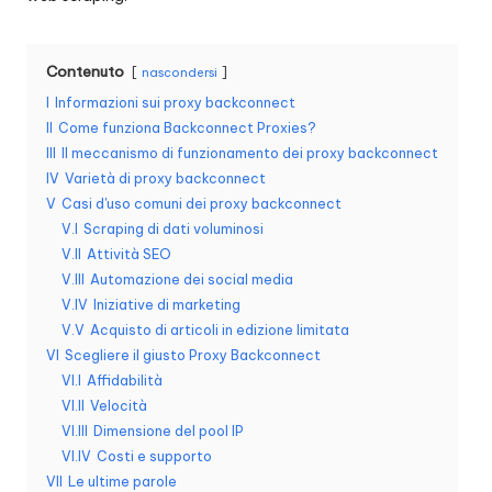
n
z
Contenuto
nascondersi
a
I
Informazioni sui proxy backconnect
II
Come funziona Backconnect Proxies?
[
III
Il meccanismo di funzionamento dei proxy backconnect
P
IV
Varietà di proxy backconnect
V
Casi d'uso comuni dei proxy backconnect
r
V.I
Scraping di dati voluminosi
o
V.II
Attività SEO
V.III
Automazione dei social media
v
V.IV
Iniziative di marketing
a
V.V
Acquisto di articoli in edizione limitata
VI
Scegliere il giusto Proxy Backconnect
g
VI.I
Affidabilità
r
VI.II
Velocità
VI.III
Dimensione del pool IP
a
VI.IV
Costi e supporto
VII
Le ultime parole