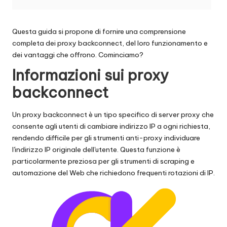
t
ui
t
Questa guida si propone di fornire una comprensione
completa dei proxy backconnect, del loro funzionamento e
a
dei vantaggi che offrono. Cominciamo?
]
Informazioni sui proxy
-
backconnect
O
Un proxy backconnect è un tipo specifico di server proxy che
k
consente agli utenti di cambiare indirizzo IP a ogni richiesta,
rendendo difficile per gli strumenti anti-proxy individuare
e
l'indirizzo IP originale dell'utente. Questa funzione è
y
particolarmente preziosa per gli strumenti di scraping e
automazione del Web che richiedono frequenti rotazioni di IP.
P
r
o