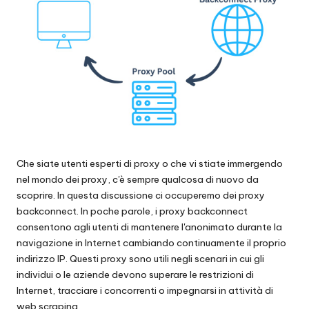
scraping
zi
di
a
dati
web
li
e
p
altro
ancora.
e
r
o
Che siate utenti esperti di proxy o che vi stiate immergendo
g
nel mondo dei proxy, c'è sempre qualcosa di nuovo da
scoprire. In questa discussione ci occuperemo dei proxy
ni
backconnect. In poche parole, i proxy backconnect
e
consentono agli utenti di mantenere l'anonimato durante la
navigazione in Internet cambiando continuamente il proprio
si
indirizzo IP. Questi proxy sono utili negli scenari in cui gli
g
individui o le aziende devono superare le restrizioni di
Internet, tracciare i concorrenti o impegnarsi in attività di
e
web scraping.