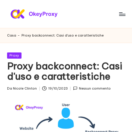
Vai
al
P
OkeyProxy,
contenuto
potenti
r
Casa
-
Proxy backconnect: Casi d'uso e caratteristiche
proxy
o
residenziali
HTTP(S)/SOCKS5,
x
Pubblicato
Proxy
su
in
Proxy backconnect: Casi
y
prove
gratuite
d'uso e caratteristiche
r
di
e
proxy
Da
Nicole Clinton
19/10/2023
Nessun commento
Postato
web,
si
da
tutorial
d
sulle
impostazioni
e
dei
n
proxy,