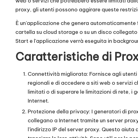
web o servizi che potrebbero essere limitati dalla
P
proxy, gli utenti possono aggirare queste restriz
r
È un'applicazione che genera automaticamente file p
o
cartella su cloud storage o su un disco collegato 
Start e l'applicazione verrà eseguita in backgrou
v
Caratteristiche di Pro
a
g
Connettività migliorata: Fornisce agli utenti
regionali e di accedere a siti web o servizi
r
limitati o di superare le limitazioni di rete,
a
Internet.
t
Protezione della privacy: I generatori di prox
collegano a Internet tramite un server proxy,
u
l'indirizzo IP del server proxy. Questo aiuta a