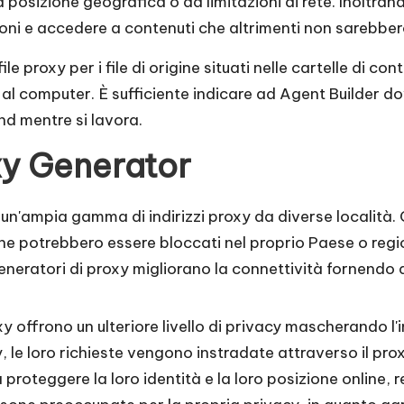
 posizione geografica o da limitazioni di rete. Inoltrando
ioni e accedere a contenuti che altrimenti non sarebbero
roxy per i file di origine situati nelle cartelle di cont
al computer. È sufficiente indicare ad Agent Builder dove 
nd mentre si lavora.
xy Generator
 un'ampia gamma di indirizzi proxy da diverse località. C
 che potrebbero essere bloccati nel proprio Paese o regi
 i generatori di proxy migliorano la connettività fornendo
y offrono un ulteriore livello di privacy mascherando l'in
 le loro richieste vengono instradate attraverso il proxy 
 proteggere la loro identità e la loro posizione online, re