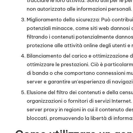
it
tracciare le loro attività. Sono utili per l
non autorizzato alle informazioni personali.
a
Miglioramento della sicurezza: Può contribuir
]
potenziali minacce, come siti web dannosi o a
filtrando i contenuti potenzialmente dannosi
-
protezione alle attività online degli utenti e 
O
Bilanciamento del carico e ottimizzazione dell
ottimizzare le prestazioni. Ciò è particolar
k
di banda o che comportano connessioni multip
e
server e garantire un'esperienza di navigazi
y
Elusione del filtro dei contenuti e della cens
organizzazioni o fornitori di servizi Interne
P
server proxy in regioni in cui il contenuto de
r
bloccati, promuovendo la libertà di informa