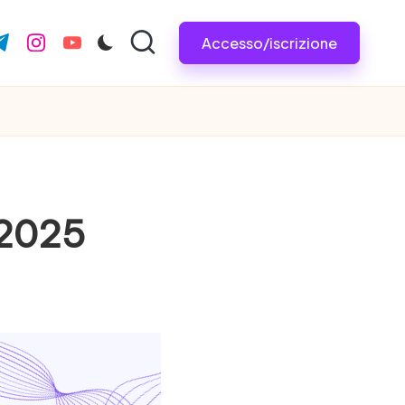
Accesso/iscrizione
com
r.com
.me
instagram.com
youtube.com
l 2025