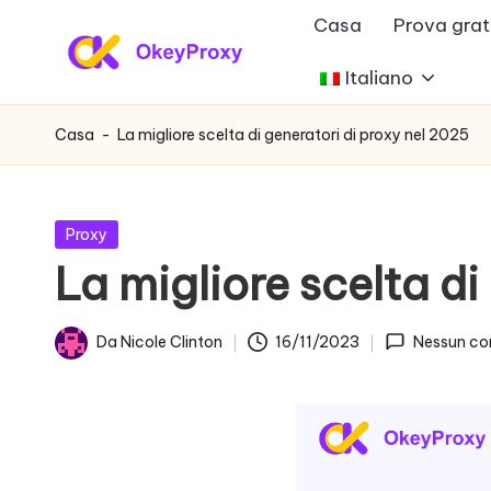
Casa
Prova grat
Vai
Italiano
P
al
OkeyProxy,
contenuto
potenti
r
Casa
-
La migliore scelta di generatori di proxy nel 2025
proxy
o
residenziali
HTTP(S)/SOCKS5,
x
Pubblicato
Proxy
su
in
La migliore scelta di
y
prove
gratuite
r
Da
Nicole Clinton
16/11/2023
Nessun c
di
Postato
e
proxy
da
web,
si
tutorial
d
sulle