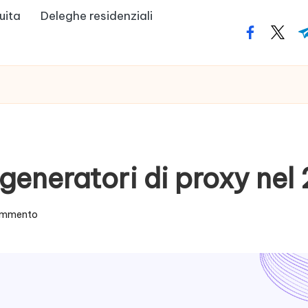
uita
Deleghe residenziali
facebook.
twitte
t
 generatori di proxy ne
ommento