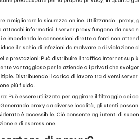
e persone preoccupate per la propria privacy, in quanto
e a migliorare la sicurezza online. Utilizzando i proxy, 
ttacchi informatici. I server proxy fungono da cuscinett
 e impedendo le connessioni dirette a fonti non attendibi
riduce il rischio di infezioni da malware o di violazione d
e prestazioni: Può distribuire il traffico Internet su più
mente vantaggioso per le aziende o i privati che svolgo
le. Distribuendo il carico di lavoro tra diversi server 
one più fluida.
ura: Può essere utilizzato per aggirare il filtraggio dei
t. Generando proxy da diverse località, gli utenti possono
siderato è accessibile. Ciò consente agli utenti di supera
zione e di espressione.