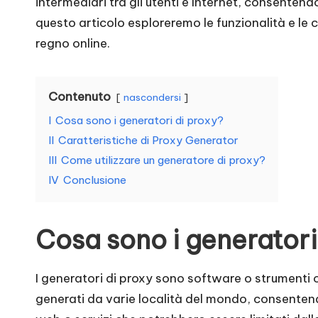
intermediari tra gli utenti e Internet, consentendo 
n
questo articolo esploreremo le funzionalità e le 
i
regno online.
e
Contenuto
nascondersi
si
I
Cosa sono i generatori di proxy?
g
II
Caratteristiche di Proxy Generator
III
Come utilizzare un generatore di proxy?
e
IV
Conclusione
n
z
Cosa sono i generatori
a
I generatori di proxy sono software o strumenti o
[
generati da varie località del mondo, consentendo 