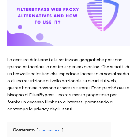
scraping
zi
di
a
dati
web
li
e
p
altro
ancora.
e
r
La censura di Internet e le restrizioni geografiche possono
spesso ostacolare la nostra esperienza online. Che si tratti di
o
un firewall scolastico che impedisce l'accesso ai social media
g
o di una restrizione a livello nazionale su alcuni siti web,
queste barriere possono essere frustranti. Ecco perché avete
ni
bisogno di FilterBypass, uno strumento progettato per
e
fornire un accesso illimitato a Internet, garantendo al
contempo la privacy degli utenti.
si
g
Contenuto
nascondersi
e