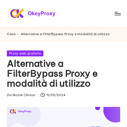
Vai
al
P
OkeyProxy,
contenuto
potenti
r
Casa
-
Alternative a FilterBypass Proxy e modalità di utilizzo
proxy
o
residenziali
HTTP(S)/SOCKS5,
x
Pubblicato
Proxy web gratuito
su
in
Alternative a
y
prove
gratuite
FilterBypass Proxy e
r
di
modalità di utilizzo
e
proxy
web,
si
Da
Nicole Clinton
11/05/2024
tutorial
Postato
d
sulle
da
impostazioni
e
dei
n
proxy,