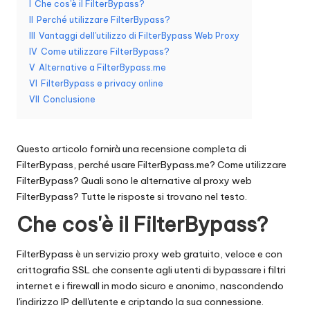
I
Che cos'è il FilterBypass?
n
II
Perché utilizzare FilterBypass?
III
Vantaggi dell'utilizzo di FilterBypass Web Proxy
z
IV
Come utilizzare FilterBypass?
a
V
Alternative a FilterBypass.me
VI
FilterBypass e privacy online
[
VII
Conclusione
P
r
Questo articolo fornirà una recensione completa di
o
FilterBypass, perché usare FilterBypass.me? Come utilizzare
FilterBypass? Quali sono le alternative al proxy web
v
FilterBypass? Tutte le risposte si trovano nel testo.
a
Che cos'è il FilterBypass?
g
FilterBypass è un servizio proxy web gratuito, veloce e con
r
crittografia SSL che consente agli utenti di bypassare i filtri
a
internet e i firewall in modo sicuro e anonimo, nascondendo
l'indirizzo IP dell'utente e criptando la sua connessione.