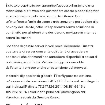
t
È stato progettato per garantire l'accesso illimitato a una
ui
moltitudine di siti web che potrebbero essere bloccati da filtri
t
internet a scuola, al lavoro o in tutto il Paese. Con
un'interfaccia facile da usare e un'attenzione particolare alla
a
privacy dell'utente, offre un'esperienza senza soluzione di
]
continuità per gli utenti che desiderano navigare in Internet
senza limitazioni.
-
Sostiene di gestire server in vari paesi del mondo. Questa
O
vasta rete di server consente agli utenti di accedere a
k
contenuti che altrimenti non sarebbero disponibili a causa di
restrizioni geografiche. Per una maggiore comodità
e
dell'utente, fornisce anche un'estensione del browser.
y
In termini di popolarità globale, FilterBypass.me detiene
P
un'apprezzabile posizione di 432.505. Il sito web è collegato
agli indirizzi IP di rete 77.247.126.251, 108.181.66.13 e
r
159.223.91.74. I suoi utenti principali provengono dal
o
Pakistan, seguiti da Grecia e Russia.