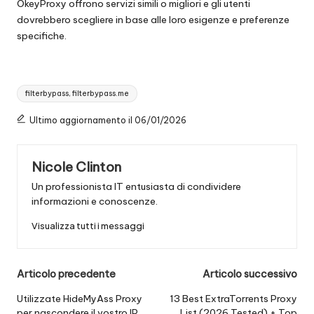
OkeyProxy offrono servizi simili o migliori e gli utenti
dovrebbero scegliere in base alle loro esigenze e preferenze
specifiche.
Tag:
filterbypass, filterbypass.me
Ultimo aggiornamento il 06/01/2026
Nicole Clinton
Un professionista IT entusiasta di condividere
informazioni e conoscenze.
Visualizza tutti i messaggi
Navigazione
Articolo precedente
Articolo successivo
posticipata
Utilizzate HideMyAss Proxy
13 Best ExtraTorrents Proxy
per nascondere il vostro IP
List (2026 Tested) + Top