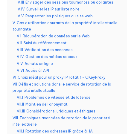
a
IV.III
Envisager des sessions tournantes ou collantes
i
IV.IV
Surveiller les IP sur liste noire
IV.V
Respecter les politiques du site web
g
V
Cas d'utilisation courants de la propriété intellectuelle
r
tournante
V.I
Récupération de données sur le Web
a
V.II
Suivi du référencement
t
V.III
Vérification des annonces
V.IV
Gestion des médias sociaux
ui
V.V
Achats en ligne
V.VI
Accès à l'API
t
VI
Choix idéal pour un proxy IP rotatif - OKeyProxy
]
VII
Défis et solutions dans le service de rotation de la
propriété intellectuelle
-
VII.I
Problèmes de vitesse et de latence
O
VII.II
Maintien de l'anonymat
VII.III
Considérations juridiques et éthiques
k
VIII
Techniques avancées de rotation de la propriété
e
intellectuelle
VIII.I
Rotation des adresses IP grâce à l'IA