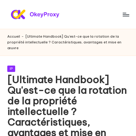
Skip
to
P
OkeyProxy,
content
proxies
r
Accueil
-
[Ultimate Handbook] Qu'est-ce que la rotation de la
résidentiels
propriété intellectuelle ? Caractéristiques, avantages et mise en
o
HTTP(S)/SOCKS5
œuvre
puissants,
xi
à
e
propos
Publié
IP
de
dans
s
[Ultimate Handbook]
l'essai
r
Qu'est-ce que la rotation
gratuit
de
é
de la propriété
proxies
si
intellectuelle ?
web,
des
d
Caractéristiques,
tutoriels
e
avantages et mise en
sur