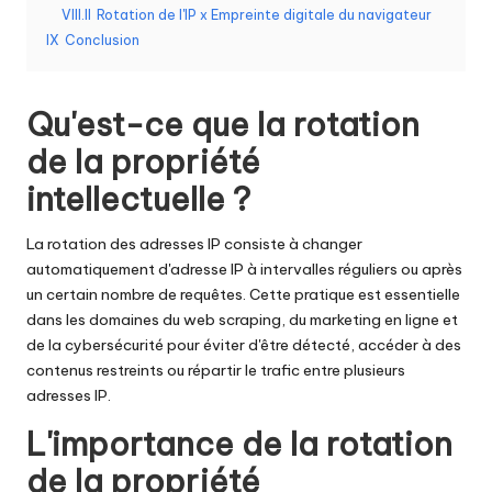
y
VIII.II
Rotation de l'IP x Empreinte digitale du navigateur
P
IX
Conclusion
r
Qu'est-ce que la rotation
o
de la propriété
x
intellectuelle ?
y
La rotation des adresses IP consiste à changer
automatiquement d'adresse IP à intervalles réguliers ou après
un certain nombre de requêtes. Cette pratique est essentielle
dans les domaines du web scraping, du marketing en ligne et
de la cybersécurité pour éviter d'être détecté, accéder à des
contenus restreints ou répartir le trafic entre plusieurs
adresses IP.
L'importance de la rotation
de la propriété