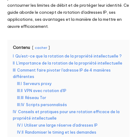
contourner les limites de débit et de protéger leur identité. Ce
o
guide aborde le concept de rotation d'adresses IP, ses
s
applications, ses avantages et la manière de la mettre en
œuvre efficacement.
b
e
Contenu
cacher
s
I
Qu'est-ce que la rotation de la propriété intellectuelle ?
o
II
L'importance de la rotation de la propriété intellectuelle
in
III
Comment faire pivoter l'adresse IP de 4 manières
différentes
s
III.I
Serveurs proxy
III.II
VPN avec rotation d'IP
[
III.III
Réseau Tor
E
III.IV
Scripts personnalisés
IV
Conseils et pratiques pour une rotation efficace de la
s
propriété intellectuelle
s
IV.I
Utiliser une large réserve d'adresses IP
IV.II
Randomiser le timing et les demandes