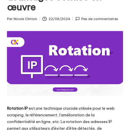
les
n
œuvre
paramètres
ti
de
Par
Nicole Clinton
22/08/2024
Pas de commentaires
proxy,
Publié
e
par
de
ls
l'extraction
de
p
données
o
web
et
u
plus
encore.
r
t
o
u
Rotation IP
est une technique cruciale utilisée pour le web
scraping, le référencement, l'amélioration de la
s
confidentialité en ligne, etc. La rotation des adresses IP
v
permet aux utilisateurs d'éviter d'être détectés, de